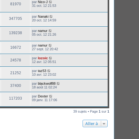
par
Nico-J
81970
31 oct. 12 21:53
par
Nanaki
347705
20 oct. 12 14:59
par
namur
139238
05 oct. 12 21:26
par
namur
16672
27 sept. 12 20:42
par
lozoic
24578
12 avr. 12 05:51
par
taz53
21252
10 avr. 12 23:02
par
blackwolf88
37400
18 août 11 02:24
par
Dexter
117203
09 janv. 11 17:06
39 sujets • Page
1
sur
1
Aller à