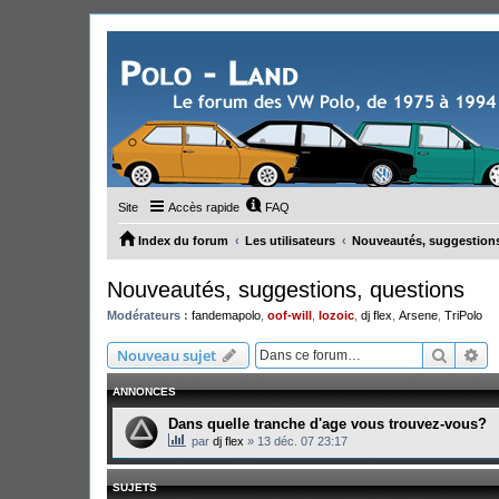
Site
Accès rapide
FAQ
Index du forum
Les utilisateurs
Nouveautés, suggestions
Nouveautés, suggestions, questions
Modérateurs :
fandemapolo
,
oof-will
,
lozoic
,
dj flex
,
Arsene
,
TriPolo
Recher
Re
Nouveau sujet
ANNONCES
Dans quelle tranche d'age vous trouvez-vous?
par
dj flex
»
13 déc. 07 23:17
SUJETS