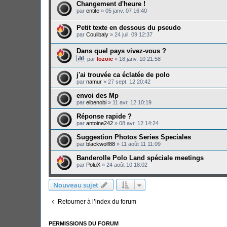
Changement d'heure !
par
entite
»
05 janv. 07 16:40
Petit texte en dessous du pseudo
par
Coulibaly
»
24 juil. 09 12:37
Dans quel pays vivez-vous ?
par
lozoic
»
18 janv. 10 21:58
j'ai trouvée ca éclatée de polo
par
namur
»
27 sept. 12 20:42
envoi des Mp
par
elbenobi
»
11 avr. 12 10:19
Réponse rapide ?
par
antoine242
»
08 avr. 12 14:24
Suggestion Photos Series Speciales
par
blackwolf88
»
11 août 11 11:09
Banderolle Polo Land spéciale meetings
par
PoluX
»
24 août 10 18:02
Nouveau sujet
Retourner à l’index du forum
PERMISSIONS DU FORUM