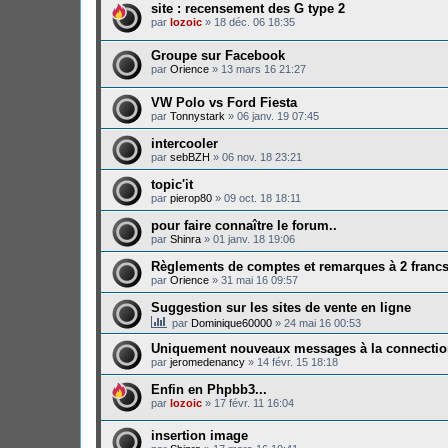
site : recensement des G type 2
par
lozoic
»
18 déc. 06 18:35
Groupe sur Facebook
par
Orience
»
13 mars 16 21:27
VW Polo vs Ford Fiesta
par
Tonnystark
»
06 janv. 19 07:45
intercooler
par
sebBZH
»
06 nov. 18 23:21
topic'it
par
pierop80
»
09 oct. 18 18:11
pour faire connaître le forum..
par
Shinra
»
01 janv. 18 19:06
Règlements de comptes et remarques à 2 franc
par
Orience
»
31 mai 16 09:57
Suggestion sur les sites de vente en ligne
par
Dominique60000
»
24 mai 16 00:53
Uniquement nouveaux messages à la connecti
par
jeromedenancy
»
14 févr. 15 18:18
Enfin en Phpbb3...
par
lozoic
»
17 févr. 11 16:04
insertion image