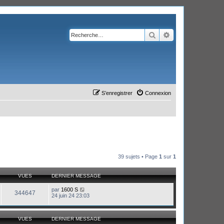
Rechercher
Recherche avanc
S’enregistrer
Connexion
39 sujets • Page
1
sur
1
VUES
DERNIER MESSAGE
par
1600 S
344647
24 juin 24 23:03
VUES
DERNIER MESSAGE