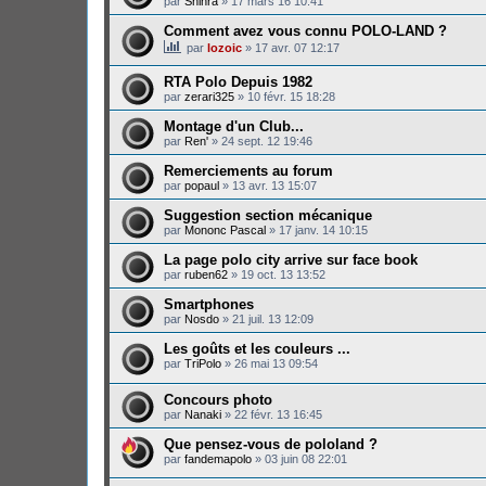
par
Shinra
»
17 mars 16 10:41
Comment avez vous connu POLO-LAND ?
par
lozoic
»
17 avr. 07 12:17
RTA Polo Depuis 1982
par
zerari325
»
10 févr. 15 18:28
Montage d'un Club...
par
Ren'
»
24 sept. 12 19:46
Remerciements au forum
par
popaul
»
13 avr. 13 15:07
Suggestion section mécanique
par
Mononc Pascal
»
17 janv. 14 10:15
La page polo city arrive sur face book
par
ruben62
»
19 oct. 13 13:52
Smartphones
par
Nosdo
»
21 juil. 13 12:09
Les goûts et les couleurs ...
par
TriPolo
»
26 mai 13 09:54
Concours photo
par
Nanaki
»
22 févr. 13 16:45
Que pensez-vous de pololand ?
par
fandemapolo
»
03 juin 08 22:01