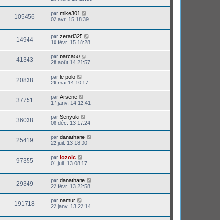
par
mike301
105456
02 avr. 15 18:39
par
zerari325
14944
10 févr. 15 18:28
par
barca50
41343
28 août 14 21:57
par
le polo
20838
26 mai 14 10:17
par
Arsene
37751
17 janv. 14 12:41
par
Senyuki
36038
08 déc. 13 17:24
par
danathane
25419
22 juil. 13 18:00
par
lozoic
97355
01 juil. 13 08:17
par
danathane
29349
22 févr. 13 22:58
par
namur
191718
22 janv. 13 22:14