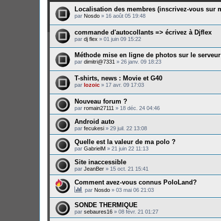
Localisation des membres (inscrivez-vous su
par
Nosdo
»
16 août 05 19:48
commande d'autocollants => écrivez à Djflex
par
dj flex
»
01 juin 09 15:22
Méthode mise en ligne de photos sur le serveur
par
dimitri@7331
»
26 janv. 09 18:23
T-shirts, news : Movie et G40
par
lozoic
»
17 avr. 09 17:03
Nouveau forum ?
par
romain27111
»
18 déc. 24 04:46
Android auto
par
fecukesi
»
29 juil. 22 13:08
Quelle est la valeur de ma polo ?
par
GabrielM
»
21 juin 22 11:13
Site inaccessible
par
JeanBer
»
15 oct. 21 15:41
Comment avez-vous connus PoloLand?
par
Nosdo
»
03 mai 06 21:03
SONDE THERMIQUE
par
sebaures16
»
08 févr. 21 01:27