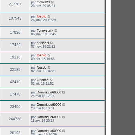
par
malik123
217707
23 nov. 20 05:21
par
lozoic
107543
26 janv. 20 19:29
par
Tonnystark
17930
06 janv. 19 07:45
par
sebBZH
17429
07 nov. 18 22:12
par
lozoic
19216
09 oct. 18 19:53
par
Nosdo
22189
02 févr. 18 16:28
par
Orience
42419
03 juil. 16 21:52
par
Dominique60000
17478
24 mai 16 12:23
par
Dominique60000
23496
20 mai 16 13:01
par
Dominique60000
244728
11 avr. 16 20:18
par
Dominique60000
20193
26 mars 16 20:39