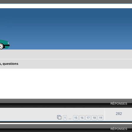
, questions
cher
cherche avancée
RÉPONSES
282
1
15
16
17
18
19
…
RÉPONSES