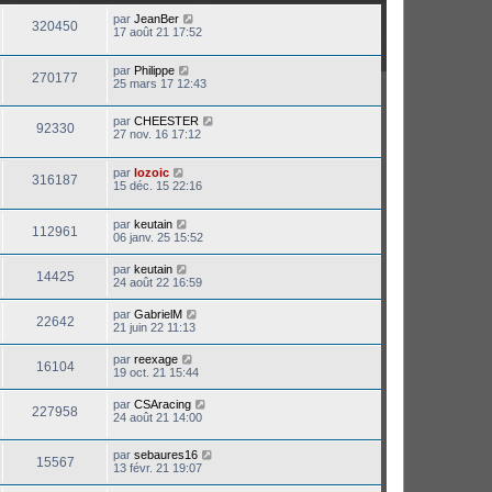
par
JeanBer
320450
17 août 21 17:52
par
Philippe
270177
25 mars 17 12:43
par
CHEESTER
92330
27 nov. 16 17:12
par
lozoic
316187
15 déc. 15 22:16
par
keutain
112961
06 janv. 25 15:52
par
keutain
14425
24 août 22 16:59
par
GabrielM
22642
21 juin 22 11:13
par
reexage
16104
19 oct. 21 15:44
par
CSAracing
227958
24 août 21 14:00
par
sebaures16
15567
13 févr. 21 19:07