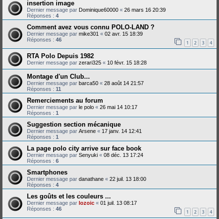
insertion image
Dernier message par
Dominique60000
«
26 mars 16 20:39
Réponses :
4
Comment avez vous connu POLO-LAND ?
Dernier message par
mike301
«
02 avr. 15 18:39
Réponses :
46
1
2
3
4
RTA Polo Depuis 1982
Dernier message par
zerari325
«
10 févr. 15 18:28
Montage d'un Club...
Dernier message par
barca50
«
28 août 14 21:57
Réponses :
11
Remerciements au forum
Dernier message par
le polo
«
26 mai 14 10:17
Réponses :
1
Suggestion section mécanique
Dernier message par
Arsene
«
17 janv. 14 12:41
Réponses :
1
La page polo city arrive sur face book
Dernier message par
Senyuki
«
08 déc. 13 17:24
Réponses :
6
Smartphones
Dernier message par
danathane
«
22 juil. 13 18:00
Réponses :
4
Les goûts et les couleurs ...
Dernier message par
lozoic
«
01 juil. 13 08:17
Réponses :
46
1
2
3
4