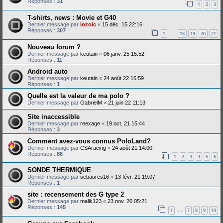
Réponses :
31
1
2
3
T-shirts, news : Movie et G40
Dernier message par
lozoic
«
15 déc. 15 22:16
Réponses :
307
1
18
19
20
21
…
Nouveau forum ?
Dernier message par
keutain
«
06 janv. 25 15:52
Réponses :
11
Android auto
Dernier message par
keutain
«
24 août 22 16:59
Réponses :
1
Quelle est la valeur de ma polo ?
Dernier message par
GabrielM
«
21 juin 22 11:13
Site inaccessible
Dernier message par
reexage
«
19 oct. 21 15:44
Réponses :
3
Comment avez-vous connus PoloLand?
Dernier message par
CSAracing
«
24 août 21 14:00
Réponses :
86
1
2
3
4
5
6
SONDE THERMIQUE
Dernier message par
sebaures16
«
13 févr. 21 19:07
Réponses :
1
site : recensement des G type 2
Dernier message par
malik123
«
23 nov. 20 05:21
Réponses :
145
1
7
8
9
10
…