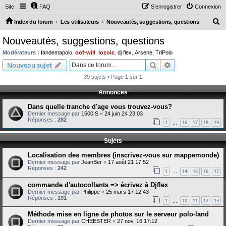
Site
FAQ
S’enregistrer
Connexion
R
Index du forum
Les utilisateurs
Nouveautés, suggestions, questions
e
Nouveautés, suggestions, questions
c
Modérateurs :
fandemapolo
,
oof-will
,
lozoic
,
dj flex
,
Arsene
,
TriPolo
h
Rechercher
Recherche avanc
Nouveau sujet
e
39 sujets • Page
1
sur
1
r
Annonces
c
Dans quelle tranche d'age vous trouvez-vous?
h
Dernier message par
1600 S
«
24 juin 24 23:03
e
Réponses :
282
1
16
17
18
19
…
r
Sujets
Localisation des membres (inscrivez-vous sur mappemonde)
Dernier message par
JeanBer
«
17 août 21 17:52
Réponses :
242
1
14
15
16
17
…
commande d'autocollants => écrivez à Djflex
Dernier message par
Philippe
«
25 mars 17 12:43
Réponses :
191
1
10
11
12
13
…
Méthode mise en ligne de photos sur le serveur polo-land
Dernier message par
CHEESTER
«
27 nov. 16 17:12