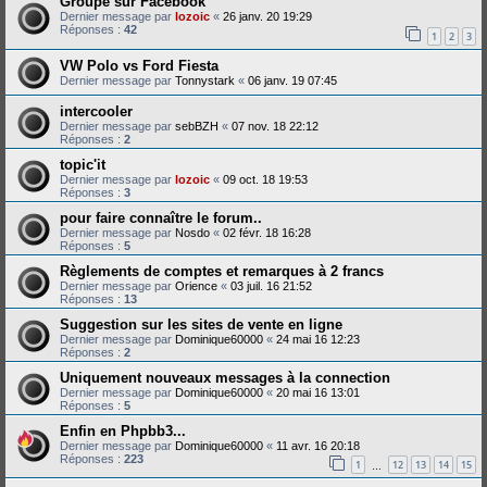
Groupe sur Facebook
Dernier message par
lozoic
«
26 janv. 20 19:29
Réponses :
42
1
2
3
VW Polo vs Ford Fiesta
Dernier message par
Tonnystark
«
06 janv. 19 07:45
intercooler
Dernier message par
sebBZH
«
07 nov. 18 22:12
Réponses :
2
topic'it
Dernier message par
lozoic
«
09 oct. 18 19:53
Réponses :
3
pour faire connaître le forum..
Dernier message par
Nosdo
«
02 févr. 18 16:28
Réponses :
5
Règlements de comptes et remarques à 2 francs
Dernier message par
Orience
«
03 juil. 16 21:52
Réponses :
13
Suggestion sur les sites de vente en ligne
Dernier message par
Dominique60000
«
24 mai 16 12:23
Réponses :
2
Uniquement nouveaux messages à la connection
Dernier message par
Dominique60000
«
20 mai 16 13:01
Réponses :
5
Enfin en Phpbb3...
Dernier message par
Dominique60000
«
11 avr. 16 20:18
Réponses :
223
1
12
13
14
15
…