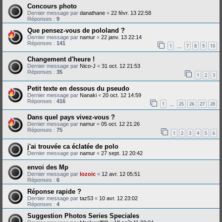
Concours photo
Dernier message par
danathane
«
22 févr. 13 22:58
Réponses :
9
Que pensez-vous de pololand ?
Dernier message par
namur
«
22 janv. 13 22:14
Réponses :
141
1
7
8
9
10
…
Changement d'heure !
Dernier message par
Nico-J
«
31 oct. 12 21:53
Réponses :
35
1
2
3
Petit texte en dessous du pseudo
Dernier message par
Nanaki
«
20 oct. 12 14:59
Réponses :
416
1
25
26
27
28
…
Dans quel pays vivez-vous ?
Dernier message par
namur
«
05 oct. 12 21:26
Réponses :
75
1
2
3
4
5
6
j'ai trouvée ca éclatée de polo
Dernier message par
namur
«
27 sept. 12 20:42
envoi des Mp
Dernier message par
lozoic
«
12 avr. 12 05:51
Réponses :
6
Réponse rapide ?
Dernier message par
taz53
«
10 avr. 12 23:02
Réponses :
4
Suggestion Photos Series Speciales