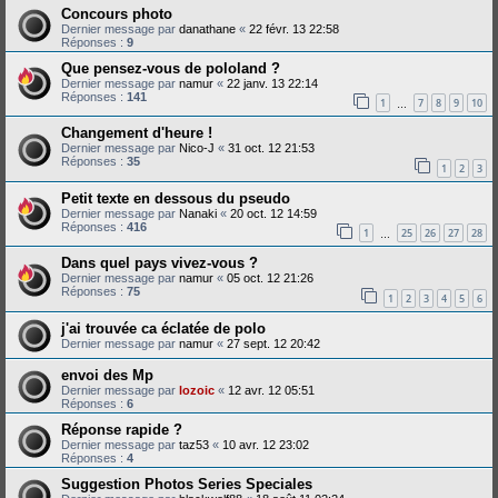
Concours photo
Dernier message par
danathane
«
22 févr. 13 22:58
Réponses :
9
Que pensez-vous de pololand ?
Dernier message par
namur
«
22 janv. 13 22:14
Réponses :
141
1
7
8
9
10
…
Changement d'heure !
Dernier message par
Nico-J
«
31 oct. 12 21:53
Réponses :
35
1
2
3
Petit texte en dessous du pseudo
Dernier message par
Nanaki
«
20 oct. 12 14:59
Réponses :
416
1
25
26
27
28
…
Dans quel pays vivez-vous ?
Dernier message par
namur
«
05 oct. 12 21:26
Réponses :
75
1
2
3
4
5
6
j'ai trouvée ca éclatée de polo
Dernier message par
namur
«
27 sept. 12 20:42
envoi des Mp
Dernier message par
lozoic
«
12 avr. 12 05:51
Réponses :
6
Réponse rapide ?
Dernier message par
taz53
«
10 avr. 12 23:02
Réponses :
4
Suggestion Photos Series Speciales