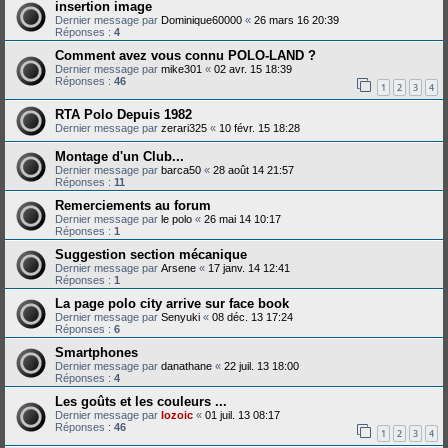
insertion image
Dernier message par
Dominique60000
«
26 mars 16 20:39
Réponses :
4
Comment avez vous connu POLO-LAND ?
Dernier message par
mike301
«
02 avr. 15 18:39
Réponses :
46
1
2
3
4
RTA Polo Depuis 1982
Dernier message par
zerari325
«
10 févr. 15 18:28
Montage d'un Club...
Dernier message par
barca50
«
28 août 14 21:57
Réponses :
11
Remerciements au forum
Dernier message par
le polo
«
26 mai 14 10:17
Réponses :
1
Suggestion section mécanique
Dernier message par
Arsene
«
17 janv. 14 12:41
Réponses :
1
La page polo city arrive sur face book
Dernier message par
Senyuki
«
08 déc. 13 17:24
Réponses :
6
Smartphones
Dernier message par
danathane
«
22 juil. 13 18:00
Réponses :
4
Les goûts et les couleurs ...
Dernier message par
lozoic
«
01 juil. 13 08:17
Réponses :
46
1
2
3
4