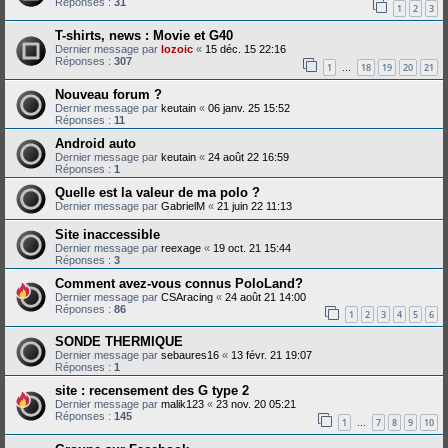
Réponses :
31
1
2
3
T-shirts, news : Movie et G40
Dernier message par
lozoic
«
15 déc. 15 22:16
Réponses :
307
1
18
19
20
21
…
Nouveau forum ?
Dernier message par
keutain
«
06 janv. 25 15:52
Réponses :
11
Android auto
Dernier message par
keutain
«
24 août 22 16:59
Réponses :
1
Quelle est la valeur de ma polo ?
Dernier message par
GabrielM
«
21 juin 22 11:13
Site inaccessible
Dernier message par
reexage
«
19 oct. 21 15:44
Réponses :
3
Comment avez-vous connus PoloLand?
Dernier message par
CSAracing
«
24 août 21 14:00
Réponses :
86
1
2
3
4
5
6
SONDE THERMIQUE
Dernier message par
sebaures16
«
13 févr. 21 19:07
Réponses :
1
site : recensement des G type 2
Dernier message par
malik123
«
23 nov. 20 05:21
Réponses :
145
1
7
8
9
10
…