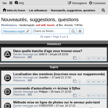
Site
FAQ
S’enregistrer
Connexion
R
Index du forum
Les utilisateurs
Nouveautés, suggestions, questions
e
Nouveautés, suggestions, questions
c
Modérateurs :
fandemapolo
,
oof-will
,
lozoic
,
dj flex
,
Arsene
,
TriPolo
h
Rechercher
Recherche avanc
Nouveau sujet
e
39 sujets • Page
1
sur
1
r
Annonces
c
Dans quelle tranche d'age vous trouvez-vous?
h
Dernier message par
1600 S
«
24 juin 24 23:03
e
Réponses :
282
1
16
17
18
19
…
r
Sujets
Localisation des membres (inscrivez-vous sur mappemonde)
Dernier message par
JeanBer
«
17 août 21 17:52
Réponses :
242
1
14
15
16
17
…
commande d'autocollants => écrivez à Djflex
Dernier message par
Philippe
«
25 mars 17 12:43
Réponses :
191
1
10
11
12
13
…
Méthode mise en ligne de photos sur le serveur polo-land
Dernier message par
CHEESTER
«
27 nov. 16 17:12