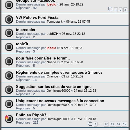
Groupe sur Facebook
Dernier message par
lozoic
«
26 janv. 20 19:29
Réponses :
42
1
2
3
VW Polo vs Ford Fiesta
Dernier message par
Tonnystark
«
06 janv. 19 07:45
intercooler
Dernier message par
sebBZH
«
07 nov. 18 22:12
Réponses :
2
topic'it
Dernier message par
lozoic
«
09 oct. 18 19:53
Réponses :
3
pour faire connaître le forum..
Dernier message par
Nosdo
«
02 févr. 18 16:28
Réponses :
5
Règlements de comptes et remarques à 2 francs
Dernier message par
Orience
«
03 juil. 16 21:52
Réponses :
13
Suggestion sur les sites de vente en ligne
Dernier message par
Dominique60000
«
24 mai 16 12:23
Réponses :
2
Uniquement nouveaux messages à la connection
Dernier message par
Dominique60000
«
20 mai 16 13:01
Réponses :
5
Enfin en Phpbb3...
Dernier message par
Dominique60000
«
11 avr. 16 20:18
Réponses :
223
1
12
13
14
15
…