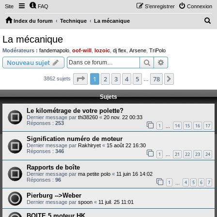
Site
FAQ
S’enregistrer
Connexion
R
Index du forum
Technique
La mécanique
e
La mécanique
c
Modérateurs :
fandemapolo
,
oof-will
,
lozoic
,
dj flex
,
Arsene
,
TriPolo
h
Rechercher
Recherche avanc
Nouveau sujet
e
Page
1
sur
78
1
2
3
4
5
78
Suivante
3862 sujets
r
…
c
Sujets
h
Le kilométrage de votre polette?
e
Dernier message par
thi38260
«
20 nov. 22 00:33
Réponses :
253
r
1
14
15
16
17
…
Signification numéro de moteur
Dernier message par
Rakhiryet
«
15 août 22 16:30
Réponses :
346
1
21
22
23
24
…
Rapports de boîte
Dernier message par
ma petite polo
«
11 juin 16 14:02
Réponses :
96
1
4
5
6
7
…
Pierburg -->Weber
Dernier message par
spoon
«
11 juil. 25 11:01
BOITE 5 moteur HK