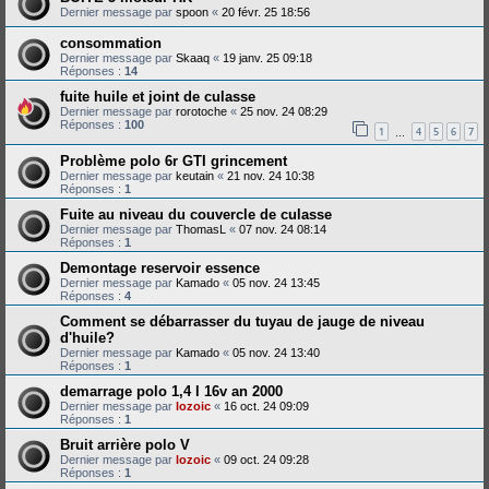
Dernier message par
spoon
«
20 févr. 25 18:56
consommation
Dernier message par
Skaaq
«
19 janv. 25 09:18
Réponses :
14
fuite huile et joint de culasse
Dernier message par
rorotoche
«
25 nov. 24 08:29
Réponses :
100
1
4
5
6
7
…
Problème polo 6r GTI grincement
Dernier message par
keutain
«
21 nov. 24 10:38
Réponses :
1
Fuite au niveau du couvercle de culasse
Dernier message par
ThomasL
«
07 nov. 24 08:14
Réponses :
1
Demontage reservoir essence
Dernier message par
Kamado
«
05 nov. 24 13:45
Réponses :
4
Comment se débarrasser du tuyau de jauge de niveau
d'huile?
Dernier message par
Kamado
«
05 nov. 24 13:40
Réponses :
1
demarrage polo 1,4 l 16v an 2000
Dernier message par
lozoic
«
16 oct. 24 09:09
Réponses :
1
Bruit arrière polo V
Dernier message par
lozoic
«
09 oct. 24 09:28
Réponses :
1