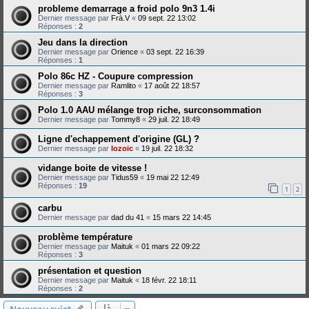
probleme demarrage a froid polo 9n3 1.4i
Dernier message par
Frà.V
«
09 sept. 22 13:02
Réponses :
2
Jeu dans la direction
Dernier message par
Orience
«
03 sept. 22 16:39
Réponses :
1
Polo 86c HZ - Coupure compression
Dernier message par
Ramlito
«
17 août 22 18:57
Réponses :
3
Polo 1.0 AAU mélange trop riche, surconsommation
Dernier message par
Tommy8
«
29 juil. 22 18:49
Ligne d'echappement d'origine (GL) ?
Dernier message par
lozoic
«
19 juil. 22 18:32
vidange boite de vitesse !
Dernier message par
Tidus59
«
19 mai 22 12:49
Réponses :
19
1
2
carbu
Dernier message par
dad du 41
«
15 mars 22 14:45
problème température
Dernier message par
Maituk
«
01 mars 22 09:22
Réponses :
3
présentation et question
Dernier message par
Maituk
«
18 févr. 22 18:11
Réponses :
2