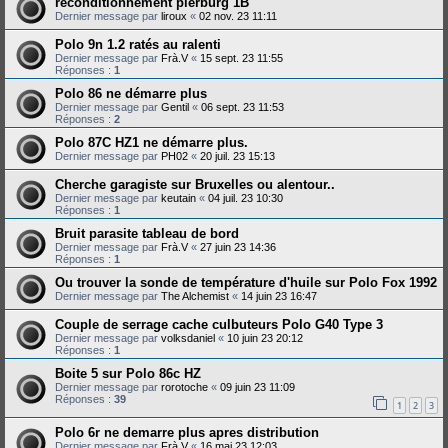
reconditionnement pierburg 1B
Dernier message par
liroux
«
02 nov. 23 11:11
Polo 9n 1.2 ratés au ralenti
Dernier message par
Frà.V
«
15 sept. 23 11:55
Réponses :
1
Polo 86 ne démarre plus
Dernier message par
Gentil
«
06 sept. 23 11:53
Réponses :
2
Polo 87C HZ1 ne démarre plus.
Dernier message par
PH02
«
20 juil. 23 15:13
Cherche garagiste sur Bruxelles ou alentour..
Dernier message par
keutain
«
04 juil. 23 10:30
Réponses :
1
Bruit parasite tableau de bord
Dernier message par
Frà.V
«
27 juin 23 14:36
Réponses :
1
Ou trouver la sonde de température d'huile sur Polo Fox 1992
Dernier message par
The Alchemist
«
14 juin 23 16:47
Couple de serrage cache culbuteurs Polo G40 Type 3
Dernier message par
volksdaniel
«
10 juin 23 20:12
Réponses :
1
Boite 5 sur Polo 86c HZ
Dernier message par
rorotoche
«
09 juin 23 11:09
Réponses :
39
1
2
3
Polo 6r ne demarre plus apres distribution
Dernier message par
Frà.V
«
16 mai 23 12:03