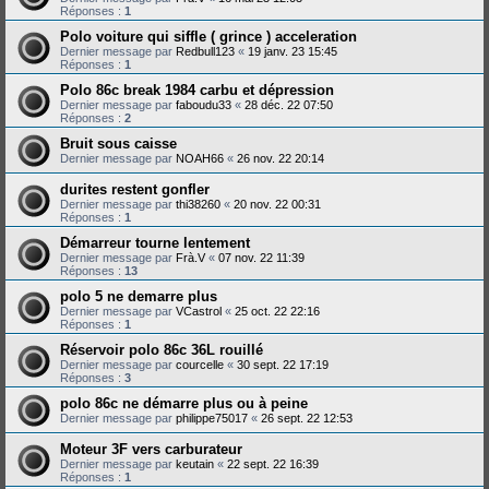
Réponses :
1
Polo voiture qui siffle ( grince ) acceleration
Dernier message par
Redbull123
«
19 janv. 23 15:45
Réponses :
1
Polo 86c break 1984 carbu et dépression
Dernier message par
faboudu33
«
28 déc. 22 07:50
Réponses :
2
Bruit sous caisse
Dernier message par
NOAH66
«
26 nov. 22 20:14
durites restent gonfler
Dernier message par
thi38260
«
20 nov. 22 00:31
Réponses :
1
Démarreur tourne lentement
Dernier message par
Frà.V
«
07 nov. 22 11:39
Réponses :
13
polo 5 ne demarre plus
Dernier message par
VCastrol
«
25 oct. 22 22:16
Réponses :
1
Réservoir polo 86c 36L rouillé
Dernier message par
courcelle
«
30 sept. 22 17:19
Réponses :
3
polo 86c ne démarre plus ou à peine
Dernier message par
philippe75017
«
26 sept. 22 12:53
Moteur 3F vers carburateur
Dernier message par
keutain
«
22 sept. 22 16:39
Réponses :
1