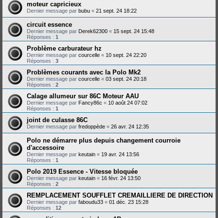
moteur capricieux
Dernier message par
bubu
«
21 sept. 24 18:22
circuit essence
Dernier message par
Derek62300
«
15 sept. 24 15:48
Réponses :
1
Problème carburateur hz
Dernier message par
courcelle
«
10 sept. 24 22:20
Réponses :
3
Problèmes courants avec la Polo Mk2
Dernier message par
courcelle
«
03 sept. 24 20:18
Réponses :
2
Calage allumeur sur 86C Moteur AAU
Dernier message par
Fancy86c
«
10 août 24 07:02
Réponses :
1
joint de culasse 86C
Dernier message par
fredoppède
«
26 avr. 24 12:35
Polo ne démarre plus depuis changement courroie
d'accessoire
Dernier message par
keutain
«
19 avr. 24 13:56
Réponses :
1
Polo 2019 Essence - Vitesse bloquée
Dernier message par
keutain
«
16 févr. 24 13:50
Réponses :
2
REMPLACEMENT SOUFFLET CREMAILLIERE DE DIRECTION
Dernier message par
faboudu33
«
01 déc. 23 15:28
Réponses :
12