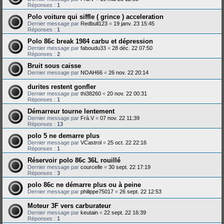
Réponses :
1
Polo voiture qui siffle ( grince ) acceleration
Dernier message par
Redbull123
«
19 janv. 23 15:45
Réponses :
1
Polo 86c break 1984 carbu et dépression
Dernier message par
faboudu33
«
28 déc. 22 07:50
Réponses :
2
Bruit sous caisse
Dernier message par
NOAH66
«
26 nov. 22 20:14
durites restent gonfler
Dernier message par
thi38260
«
20 nov. 22 00:31
Réponses :
1
Démarreur tourne lentement
Dernier message par
Frà.V
«
07 nov. 22 11:39
Réponses :
13
polo 5 ne demarre plus
Dernier message par
VCastrol
«
25 oct. 22 22:16
Réponses :
1
Réservoir polo 86c 36L rouillé
Dernier message par
courcelle
«
30 sept. 22 17:19
Réponses :
3
polo 86c ne démarre plus ou à peine
Dernier message par
philippe75017
«
26 sept. 22 12:53
Moteur 3F vers carburateur
Dernier message par
keutain
«
22 sept. 22 16:39
Réponses :
1