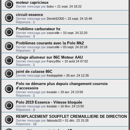
moteur capricieux
Dernier message par
bubu
«
21 sept. 24 18:22
circuit essence
Dernier message par
Derek62300
«
15 sept. 24 15:48
Réponses :
1
Problème carburateur hz
Dernier message par
courcelle
«
10 sept. 24 22:20
Réponses :
3
Problèmes courants avec la Polo Mk2
Dernier message par
courcelle
«
03 sept. 24 20:18
Réponses :
2
Calage allumeur sur 86C Moteur AAU
Dernier message par
Fancy86c
«
10 août 24 07:02
Réponses :
1
joint de culasse 86C
Dernier message par
fredoppède
«
26 avr. 24 12:35
Polo ne démarre plus depuis changement courroie
d'accessoire
Dernier message par
keutain
«
19 avr. 24 13:56
Réponses :
1
Polo 2019 Essence - Vitesse bloquée
Dernier message par
keutain
«
16 févr. 24 13:50
Réponses :
2
REMPLACEMENT SOUFFLET CREMAILLIERE DE DIRECTION
Dernier message par
faboudu33
«
01 déc. 23 15:28
Réponses :
12