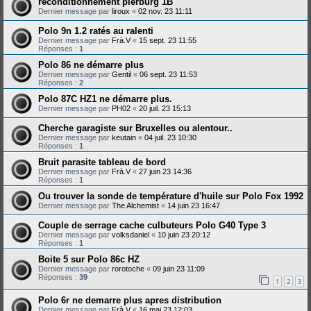
reconditionnement pierburg 1B
Dernier message par
liroux
«
02 nov. 23 11:11
Polo 9n 1.2 ratés au ralenti
Dernier message par
Frà.V
«
15 sept. 23 11:55
Réponses :
1
Polo 86 ne démarre plus
Dernier message par
Gentil
«
06 sept. 23 11:53
Réponses :
2
Polo 87C HZ1 ne démarre plus.
Dernier message par
PH02
«
20 juil. 23 15:13
Cherche garagiste sur Bruxelles ou alentour..
Dernier message par
keutain
«
04 juil. 23 10:30
Réponses :
1
Bruit parasite tableau de bord
Dernier message par
Frà.V
«
27 juin 23 14:36
Réponses :
1
Ou trouver la sonde de température d'huile sur Polo Fox 1992
Dernier message par
The Alchemist
«
14 juin 23 16:47
Couple de serrage cache culbuteurs Polo G40 Type 3
Dernier message par
volksdaniel
«
10 juin 23 20:12
Réponses :
1
Boite 5 sur Polo 86c HZ
Dernier message par
rorotoche
«
09 juin 23 11:09
Réponses :
39
1
2
3
Polo 6r ne demarre plus apres distribution
Dernier message par
Frà.V
«
16 mai 23 12:03