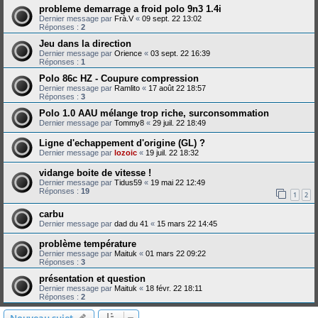
probleme demarrage a froid polo 9n3 1.4i
Dernier message par
Frà.V
«
09 sept. 22 13:02
Réponses :
2
Jeu dans la direction
Dernier message par
Orience
«
03 sept. 22 16:39
Réponses :
1
Polo 86c HZ - Coupure compression
Dernier message par
Ramlito
«
17 août 22 18:57
Réponses :
3
Polo 1.0 AAU mélange trop riche, surconsommation
Dernier message par
Tommy8
«
29 juil. 22 18:49
Ligne d'echappement d'origine (GL) ?
Dernier message par
lozoic
«
19 juil. 22 18:32
vidange boite de vitesse !
Dernier message par
Tidus59
«
19 mai 22 12:49
Réponses :
19
1
2
carbu
Dernier message par
dad du 41
«
15 mars 22 14:45
problème température
Dernier message par
Maituk
«
01 mars 22 09:22
Réponses :
3
présentation et question
Dernier message par
Maituk
«
18 févr. 22 18:11
Réponses :
2