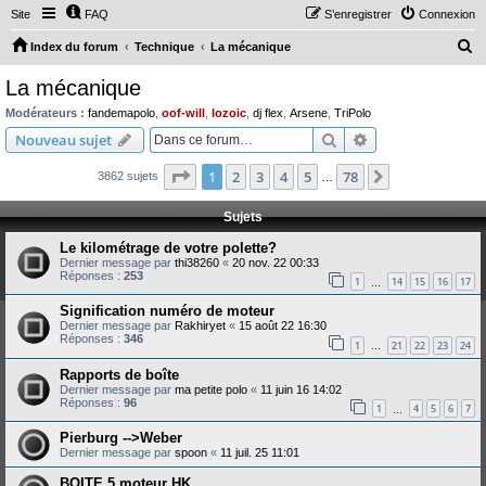
Site
FAQ
S’enregistrer
Connexion
R
Index du forum
Technique
La mécanique
e
La mécanique
c
Modérateurs :
fandemapolo
,
oof-will
,
lozoic
,
dj flex
,
Arsene
,
TriPolo
h
Rechercher
Recherche avanc
Nouveau sujet
e
Page
1
sur
78
1
2
3
4
5
78
Suivante
3862 sujets
r
…
c
Sujets
h
Le kilométrage de votre polette?
e
Dernier message par
thi38260
«
20 nov. 22 00:33
Réponses :
253
r
1
14
15
16
17
…
Signification numéro de moteur
Dernier message par
Rakhiryet
«
15 août 22 16:30
Réponses :
346
1
21
22
23
24
…
Rapports de boîte
Dernier message par
ma petite polo
«
11 juin 16 14:02
Réponses :
96
1
4
5
6
7
…
Pierburg -->Weber
Dernier message par
spoon
«
11 juil. 25 11:01
BOITE 5 moteur HK