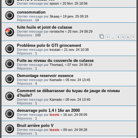
Dernier message par
spoon
«
20 févr. 25 18:56
consommation
Dernier message par
Skaaq
«
19 janv. 25 09:18
Réponses :
14
fuite huile et joint de culasse
Dernier message par
rorotoche
«
25 nov. 24 08:29
Réponses :
100
1
4
5
6
7
…
Problème polo 6r GTI grincement
Dernier message par
keutain
«
21 nov. 24 10:38
Réponses :
1
Fuite au niveau du couvercle de culasse
Dernier message par
ThomasL
«
07 nov. 24 08:14
Réponses :
1
Demontage reservoir essence
Dernier message par
Kamado
«
05 nov. 24 13:45
Réponses :
4
Comment se débarrasser du tuyau de jauge de niveau
d'huile?
Dernier message par
Kamado
«
05 nov. 24 13:40
Réponses :
1
demarrage polo 1,4 l 16v an 2000
Dernier message par
lozoic
«
16 oct. 24 09:09
Réponses :
1
Bruit arrière polo V
Dernier message par
lozoic
«
09 oct. 24 09:28
Réponses :
1