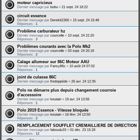
moteur capricieux
Dernier message par
bubu
«
21 sept. 24 18:22
circuit essence
Dernier message par
Derek62300
«
15 sept. 24 15:48
Réponses :
1
Problème carburateur hz
Dernier message par
courcelle
«
10 sept. 24 22:20
Réponses :
3
Problèmes courants avec la Polo Mk2
Dernier message par
courcelle
«
03 sept. 24 20:18
Réponses :
2
Calage allumeur sur 86C Moteur AAU
Dernier message par
Fancy86c
«
10 août 24 07:02
Réponses :
1
joint de culasse 86C
Dernier message par
fredoppède
«
26 avr. 24 12:35
Polo ne démarre plus depuis changement courroie
d'accessoire
Dernier message par
keutain
«
19 avr. 24 13:56
Réponses :
1
Polo 2019 Essence - Vitesse bloquée
Dernier message par
keutain
«
16 févr. 24 13:50
Réponses :
2
REMPLACEMENT SOUFFLET CREMAILLIERE DE DIRECTION
Dernier message par
faboudu33
«
01 déc. 23 15:28
Réponses :
12