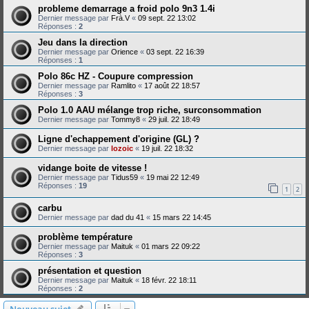
probleme demarrage a froid polo 9n3 1.4i
Dernier message par
Frà.V
«
09 sept. 22 13:02
Réponses :
2
Jeu dans la direction
Dernier message par
Orience
«
03 sept. 22 16:39
Réponses :
1
Polo 86c HZ - Coupure compression
Dernier message par
Ramlito
«
17 août 22 18:57
Réponses :
3
Polo 1.0 AAU mélange trop riche, surconsommation
Dernier message par
Tommy8
«
29 juil. 22 18:49
Ligne d'echappement d'origine (GL) ?
Dernier message par
lozoic
«
19 juil. 22 18:32
vidange boite de vitesse !
Dernier message par
Tidus59
«
19 mai 22 12:49
Réponses :
19
1
2
carbu
Dernier message par
dad du 41
«
15 mars 22 14:45
problème température
Dernier message par
Maituk
«
01 mars 22 09:22
Réponses :
3
présentation et question
Dernier message par
Maituk
«
18 févr. 22 18:11
Réponses :
2