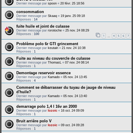
Dernier message par
spoon
«
20 févr. 25 18:56
consommation
Dernier message par
Skaaq
«
19 janv. 25 09:18
Réponses :
14
fuite huile et joint de culasse
Dernier message par
rorotoche
«
25 nov. 24 08:29
Réponses :
100
1
4
5
6
7
…
Problème polo 6r GTI grincement
Dernier message par
keutain
«
21 nov. 24 10:38
Réponses :
1
Fuite au niveau du couvercle de culasse
Dernier message par
ThomasL
«
07 nov. 24 08:14
Réponses :
1
Demontage reservoir essence
Dernier message par
Kamado
«
05 nov. 24 13:45
Réponses :
4
Comment se débarrasser du tuyau de jauge de niveau
d'huile?
Dernier message par
Kamado
«
05 nov. 24 13:40
Réponses :
1
demarrage polo 1,4 l 16v an 2000
Dernier message par
lozoic
«
16 oct. 24 09:09
Réponses :
1
Bruit arrière polo V
Dernier message par
lozoic
«
09 oct. 24 09:28
Réponses :
1