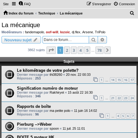
Site
FAQ
S’enregistrer
Connexion
R
Index du forum
Technique
La mécanique
e
La mécanique
c
Modérateurs :
fandemapolo
,
oof-will
,
lozoic
,
dj flex
,
Arsene
,
TriPolo
h
Rechercher
Recherche avanc
Nouveau sujet
e
Page
1
sur
78
1
2
3
4
5
78
Suivante
3862 sujets
r
…
c
Sujets
h
Le kilométrage de votre polette?
e
Dernier message par
thi38260
«
20 nov. 22 00:33
Réponses :
253
r
1
14
15
16
17
…
Signification numéro de moteur
Dernier message par
Rakhiryet
«
15 août 22 16:30
Réponses :
346
1
21
22
23
24
…
Rapports de boîte
Dernier message par
ma petite polo
«
11 juin 16 14:02
Réponses :
96
1
4
5
6
7
…
Pierburg -->Weber
Dernier message par
spoon
«
11 juil. 25 11:01
BOITE 5 moteur HK