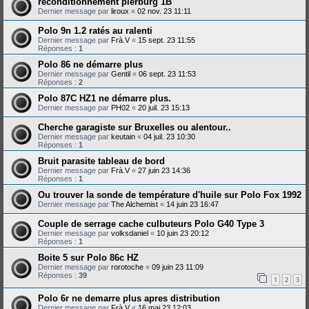
reconditionnement pierburg 1B
Dernier message par
liroux
«
02 nov. 23 11:11
Polo 9n 1.2 ratés au ralenti
Dernier message par
Frà.V
«
15 sept. 23 11:55
Réponses :
1
Polo 86 ne démarre plus
Dernier message par
Gentil
«
06 sept. 23 11:53
Réponses :
2
Polo 87C HZ1 ne démarre plus.
Dernier message par
PH02
«
20 juil. 23 15:13
Cherche garagiste sur Bruxelles ou alentour..
Dernier message par
keutain
«
04 juil. 23 10:30
Réponses :
1
Bruit parasite tableau de bord
Dernier message par
Frà.V
«
27 juin 23 14:36
Réponses :
1
Ou trouver la sonde de température d'huile sur Polo Fox 1992
Dernier message par
The Alchemist
«
14 juin 23 16:47
Couple de serrage cache culbuteurs Polo G40 Type 3
Dernier message par
volksdaniel
«
10 juin 23 20:12
Réponses :
1
Boite 5 sur Polo 86c HZ
Dernier message par
rorotoche
«
09 juin 23 11:09
Réponses :
39
1
2
3
Polo 6r ne demarre plus apres distribution
Dernier message par
Frà.V
«
16 mai 23 12:03