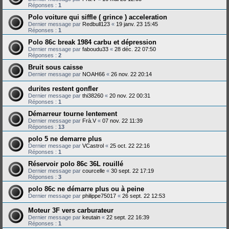
Réponses :
1
Polo voiture qui siffle ( grince ) acceleration
Dernier message par
Redbull123
«
19 janv. 23 15:45
Réponses :
1
Polo 86c break 1984 carbu et dépression
Dernier message par
faboudu33
«
28 déc. 22 07:50
Réponses :
2
Bruit sous caisse
Dernier message par
NOAH66
«
26 nov. 22 20:14
durites restent gonfler
Dernier message par
thi38260
«
20 nov. 22 00:31
Réponses :
1
Démarreur tourne lentement
Dernier message par
Frà.V
«
07 nov. 22 11:39
Réponses :
13
polo 5 ne demarre plus
Dernier message par
VCastrol
«
25 oct. 22 22:16
Réponses :
1
Réservoir polo 86c 36L rouillé
Dernier message par
courcelle
«
30 sept. 22 17:19
Réponses :
3
polo 86c ne démarre plus ou à peine
Dernier message par
philippe75017
«
26 sept. 22 12:53
Moteur 3F vers carburateur
Dernier message par
keutain
«
22 sept. 22 16:39
Réponses :
1