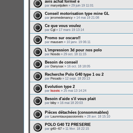
avis achat formel e
par
maryetjulien
»
29 juin 19 11:01
Conseil motorisation type mine GL
par
jeromedenancy
»
14 mai 19 21:08
Ce que vous voulez
par
Cgl
»
17 mars 19 13:14
Promo sur oscaro!!
par
mausam
»
10 janv. 19 06:11
L'impression 3d pour nos polo
par
Nosdo
»
29 oct. 18 11:15
Besoin de conseil
par
Danysax
»
16 oct. 18 18:05
Recherche Polo G40 type 1 ou 2
par
Pesado
»
12 sept. 18 20:13
Evolution type 2
par
lozoic
»
25 mai 13 14:24
Besoin d'aide s'il vous plait
par
biby
»
16 mai 18 20:03
Pièces détachées (consommables)
par
Laurentauxpassionnés
»
28 avr. 18 15:10
POLO G40 T2 PRESERIE
par
g40--67
»
11 févr. 18 22:15