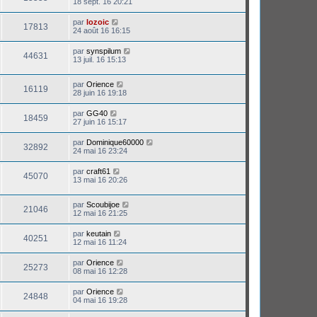
18 sept. 16 20:21
par
lozoic
17813
24 août 16 16:15
par
synspilum
44631
13 juil. 16 15:13
par
Orience
16119
28 juin 16 19:18
par
GG40
18459
27 juin 16 15:17
par
Dominique60000
32892
24 mai 16 23:24
par
craft61
45070
13 mai 16 20:26
par
Scoubijoe
21046
12 mai 16 21:25
par
keutain
40251
12 mai 16 11:24
par
Orience
25273
08 mai 16 12:28
par
Orience
24848
04 mai 16 19:28