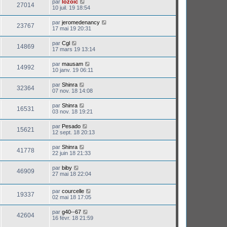
par
lozoic
27014
10 juil. 19 18:54
par
jeromedenancy
23767
17 mai 19 20:31
par
Cgl
14869
17 mars 19 13:14
par
mausam
14992
10 janv. 19 06:11
par
Shinra
32364
07 nov. 18 14:08
par
Shinra
16531
03 nov. 18 19:21
par
Pesado
15621
12 sept. 18 20:13
par
Shinra
41778
22 juin 18 21:33
par
biby
46909
27 mai 18 22:04
par
courcelle
19337
02 mai 18 17:05
par
g40--67
42604
16 févr. 18 21:59