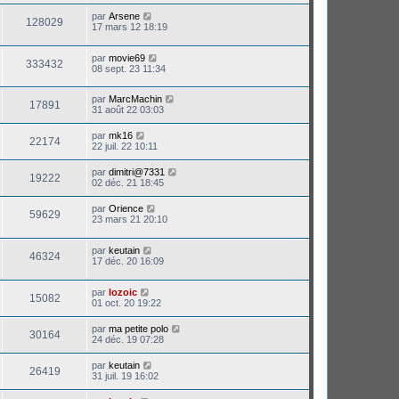
par
Arsene
128029
17 mars 12 18:19
par
movie69
333432
08 sept. 23 11:34
par
MarcMachin
17891
31 août 22 03:03
par
mk16
22174
22 juil. 22 10:11
par
dimitri@7331
19222
02 déc. 21 18:45
par
Orience
59629
23 mars 21 20:10
par
keutain
46324
17 déc. 20 16:09
par
lozoic
15082
01 oct. 20 19:22
par
ma petite polo
30164
24 déc. 19 07:28
par
keutain
26419
31 juil. 19 16:02