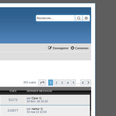
Rechercher
Recherche avanc
S’enregistrer
Connexion
Page
1
sur
8
1
2
3
4
5
8
Suivante
355 sujets
…
VUES
DERNIER MESSAGE
par
Clyer
52173
24 févr. 16 10:10
par
namur
210077
15 mai 13 15:54