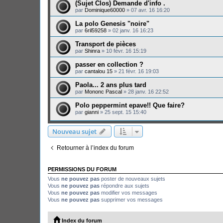
(Sujet Clos) Demande d'info .
par
Dominique60000
»
07 avr. 16 16:20
La polo Genesis "noire"
par
6ril59258
»
02 janv. 16 16:23
Transport de pièces
par
Shinra
»
10 févr. 16 15:19
passer en collection ?
par
cantalou 15
»
21 févr. 16 19:03
Paola... 2 ans plus tard
par
Mononc Pascal
»
28 janv. 16 22:52
Polo peppermint epave!! Que faire?
par
gianni
»
25 sept. 15 15:40
Nouveau sujet
Retourner à l’index du forum
PERMISSIONS DU FORUM
Vous
ne pouvez pas
poster de nouveaux sujets
Vous
ne pouvez pas
répondre aux sujets
Vous
ne pouvez pas
modifier vos messages
Vous
ne pouvez pas
supprimer vos messages
Index du forum