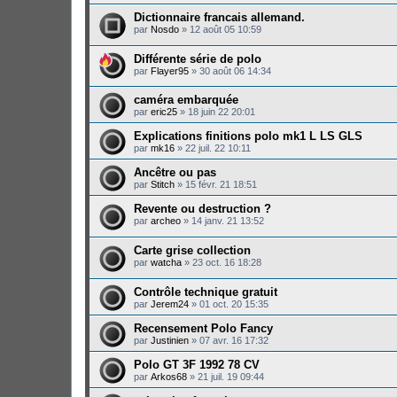
Dictionnaire francais allemand.
par
Nosdo
»
12 août 05 10:59
Différente série de polo
par
Flayer95
»
30 août 06 14:34
caméra embarquée
par
eric25
»
18 juin 22 20:01
Explications finitions polo mk1 L LS GLS
par
mk16
»
22 juil. 22 10:11
Ancêtre ou pas
par
Stitch
»
15 févr. 21 18:51
Revente ou destruction ?
par
archeo
»
14 janv. 21 13:52
Carte grise collection
par
watcha
»
23 oct. 16 18:28
Contrôle technique gratuit
par
Jerem24
»
01 oct. 20 15:35
Recensement Polo Fancy
par
Justinien
»
07 avr. 16 17:32
Polo GT 3F 1992 78 CV
par
Arkos68
»
21 juil. 19 09:44