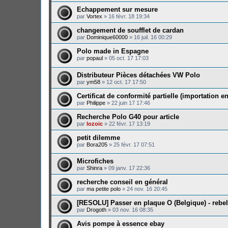
Echappement sur mesure
par
Vortex
»
16 févr. 18 19:34
changement de soufflet de cardan
par
Dominique60000
»
16 juil. 16 00:29
Polo made in Espagne
par
popaul
»
05 oct. 17 17:03
Distributeur Pièces détachées VW Polo
par
ym58
»
12 oct. 17 17:50
Certificat de conformité partielle (importation e
par
Philippe
»
22 juin 17 17:46
Recherche Polo G40 pour article
par
lozoic
»
22 févr. 17 13:19
petit dilemme
par
Bora205
»
25 févr. 17 07:51
Microfiches
par
Shinra
»
09 janv. 17 22:36
recherche conseil en général
par
ma petite polo
»
24 nov. 16 20:45
[RESOLU] Passer en plaque O (Belgique) - rebe
par
Drogoth
»
03 nov. 16 08:35
Avis pompe à essence ebay