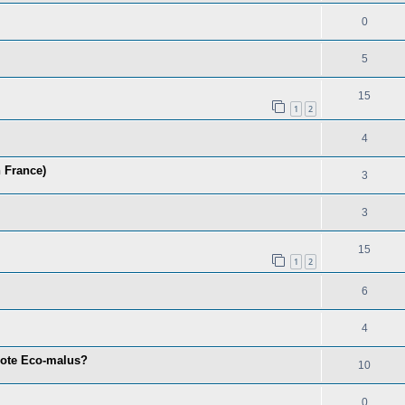
0
5
15
1
2
4
n France)
3
3
15
1
2
6
4
lote Eco-malus?
10
0