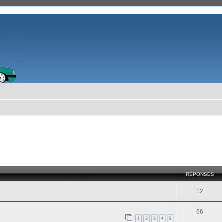
cher
cherche avancée
RÉPONSES
12
66
1
2
3
4
5