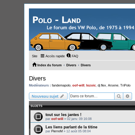
Site
Accès rapide
FAQ
Index du forum
Divers
Divers
Divers
Modérateurs :
fandemapolo
,
oof-will
,
lozoic
,
dj flex
,
Arsene
,
TriPolo
Recher
Re
Nouveau sujet
SUJETS
tout sur les jantes !
par
oof-will
»
02 janv. 09 16:08
Les liens parlant de la titine
par
PierreM
»
12 août 05 08:04