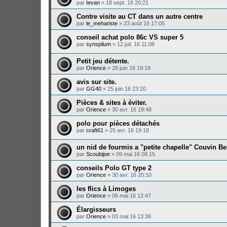
par
Ievan
»
18 sept. 16 20:21
Contre visite au CT dans un autre centre
par
le_mehariste
»
23 août 16 17:05
conseil achat polo 86c VS super 5
par
synspilum
»
12 juil. 16 11:08
Petit jeu détente.
par
Orience
»
28 juin 16 19:18
avis sur site.
par
GG40
»
25 juin 16 23:20
Pièces & sites à éviter.
par
Orience
»
30 avr. 16 18:48
polo pour pièces détachés
par
craft61
»
25 avr. 16 19:18
un nid de fourmis a "petite chapelle" Couvin B
par
Scoubijoe
»
09 mai 16 08:15
conseils Polo GT type 2
par
Orience
»
30 avr. 16 20:10
les flics à Limoges
par
Orience
»
06 mai 16 12:47
Élargisseurs
par
Orience
»
03 mai 16 13:38