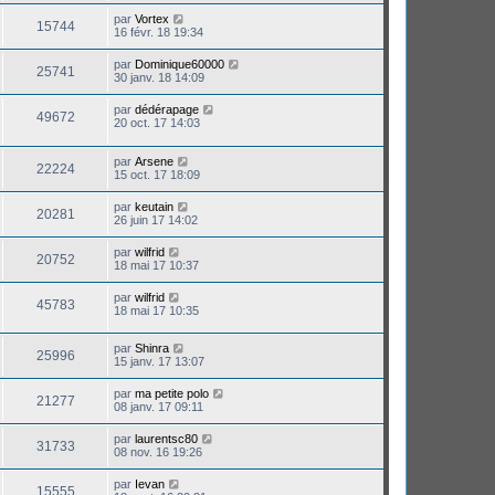
par
Vortex
15744
16 févr. 18 19:34
par
Dominique60000
25741
30 janv. 18 14:09
par
dédérapage
49672
20 oct. 17 14:03
par
Arsene
22224
15 oct. 17 18:09
par
keutain
20281
26 juin 17 14:02
par
wilfrid
20752
18 mai 17 10:37
par
wilfrid
45783
18 mai 17 10:35
par
Shinra
25996
15 janv. 17 13:07
par
ma petite polo
21277
08 janv. 17 09:11
par
laurentsc80
31733
08 nov. 16 19:26
par
Ievan
15555