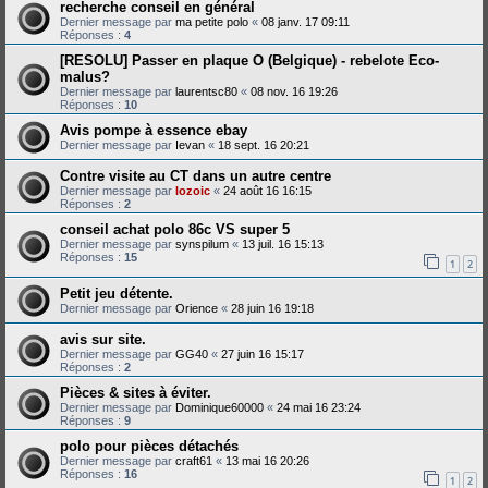
recherche conseil en général
Dernier message par
ma petite polo
«
08 janv. 17 09:11
Réponses :
4
[RESOLU] Passer en plaque O (Belgique) - rebelote Eco-
malus?
Dernier message par
laurentsc80
«
08 nov. 16 19:26
Réponses :
10
Avis pompe à essence ebay
Dernier message par
Ievan
«
18 sept. 16 20:21
Contre visite au CT dans un autre centre
Dernier message par
lozoic
«
24 août 16 16:15
Réponses :
2
conseil achat polo 86c VS super 5
Dernier message par
synspilum
«
13 juil. 16 15:13
Réponses :
15
1
2
Petit jeu détente.
Dernier message par
Orience
«
28 juin 16 19:18
avis sur site.
Dernier message par
GG40
«
27 juin 16 15:17
Réponses :
2
Pièces & sites à éviter.
Dernier message par
Dominique60000
«
24 mai 16 23:24
Réponses :
9
polo pour pièces détachés
Dernier message par
craft61
«
13 mai 16 20:26
Réponses :
16
1
2