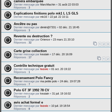
caméra embarquée
Dernier message par
MarcMachin
«
31 août 22 03:03
Réponses :
3
Explications finitions polo mk1 L LS GLS
Dernier message par
mk16
«
22 juil. 22 10:11
Ancêtre ou pas
Dernier message par
dimitri@7331
«
02 déc. 21 18:45
Réponses :
3
Revente ou destruction ?
Dernier message par
Orience
«
23 mars 21 20:10
Réponses :
32
1
2
3
Carte grise collection
Dernier message par
keutain
«
17 déc. 20 16:09
Réponses :
17
1
2
Contrôle technique gratuit
Dernier message par
lozoic
«
01 oct. 20 19:22
Réponses :
1
Recensement Polo Fancy
Dernier message par
ma petite polo
«
24 déc. 19 07:28
Réponses :
7
Polo GT 3F 1992 78 CV
Dernier message par
keutain
«
31 juil. 19 16:02
Réponses :
2
avis achat formel e
Dernier message par
lozoic
«
10 juil. 19 18:54
Réponses :
8