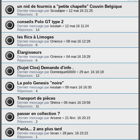
un nid de fourmis a "petite chapelle" Couvin Belgique
Dernier message par
Scoubijoe
«
12 mai 16 21:25
Réponses :
3
conseils Polo GT type 2
Dernier message par
keutain
«
12 mai 16 11:24
Réponses :
14
les flics à Limoges
Dernier message par
Orience
«
08 mai 16 12:28
Réponses :
6
Élargisseurs
Dernier message par
Orience
«
04 mai 16 19:28
Réponses :
6
(Sujet Clos) Demande d'info .
Dernier message par
Dominique60000
«
29 avr. 16 16:18
Réponses :
12
La polo Genesis "noire"
Dernier message par
keutain
«
09 mars 16 16:30
Réponses :
4
Transport de pièces
Dernier message par
Shinra
«
06 mars 16 19:58
Réponses :
11
passer en collection ?
Dernier message par
Arsene
«
21 févr. 16 20:15
Réponses :
2
Paola... 2 ans plus tard
Dernier message par
Ievan
«
28 janv. 16 23:22
Réponses :
1