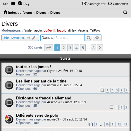
Site
FAQ
S’enregistrer
Connexion
R
Index du forum
Divers
Divers
e
Divers
c
Modérateurs :
fandemapolo
,
oof-will
,
lozoic
,
dj flex
,
Arsene
,
TriPolo
h
Rechercher
Recherche avanc
Nouveau sujet
e
Page
1
sur
8
1
2
3
4
5
8
Suivante
355 sujets
r
…
c
Sujets
h
tout sur les jantes !
e
Dernier message par
Clyer
«
24 févr. 16 10:10
Réponses :
12
r
Les liens parlant de la titine
Dernier message par
namur
«
15 mai 13 15:54
Réponses :
66
1
2
3
4
5
Dictionnaire francais allemand.
Dernier message par
Arsene
«
17 mars 12 18:19
Réponses :
35
1
2
3
Différente série de polo
Dernier message par
movie69
«
08 sept. 23 11:34
Réponses :
189
1
10
11
12
13
…