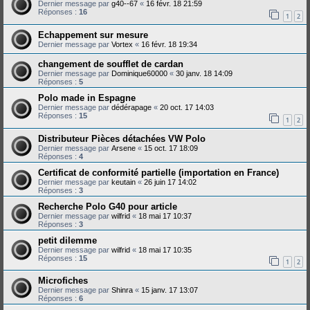
Dernier message par
g40--67
«
16 févr. 18 21:59
Réponses :
16
1
2
Echappement sur mesure
Dernier message par
Vortex
«
16 févr. 18 19:34
changement de soufflet de cardan
Dernier message par
Dominique60000
«
30 janv. 18 14:09
Réponses :
5
Polo made in Espagne
Dernier message par
dédérapage
«
20 oct. 17 14:03
Réponses :
15
1
2
Distributeur Pièces détachées VW Polo
Dernier message par
Arsene
«
15 oct. 17 18:09
Réponses :
4
Certificat de conformité partielle (importation en France)
Dernier message par
keutain
«
26 juin 17 14:02
Réponses :
3
Recherche Polo G40 pour article
Dernier message par
wilfrid
«
18 mai 17 10:37
Réponses :
3
petit dilemme
Dernier message par
wilfrid
«
18 mai 17 10:35
Réponses :
15
1
2
Microfiches
Dernier message par
Shinra
«
15 janv. 17 13:07
Réponses :
6