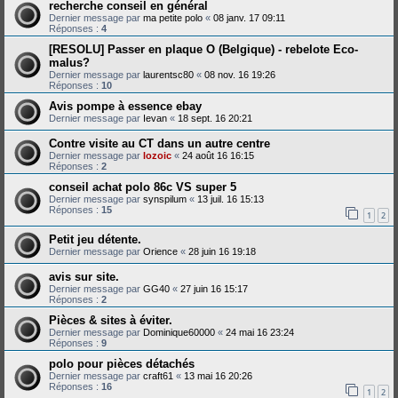
recherche conseil en général
Dernier message par
ma petite polo
«
08 janv. 17 09:11
Réponses :
4
[RESOLU] Passer en plaque O (Belgique) - rebelote Eco-
malus?
Dernier message par
laurentsc80
«
08 nov. 16 19:26
Réponses :
10
Avis pompe à essence ebay
Dernier message par
Ievan
«
18 sept. 16 20:21
Contre visite au CT dans un autre centre
Dernier message par
lozoic
«
24 août 16 16:15
Réponses :
2
conseil achat polo 86c VS super 5
Dernier message par
synspilum
«
13 juil. 16 15:13
Réponses :
15
1
2
Petit jeu détente.
Dernier message par
Orience
«
28 juin 16 19:18
avis sur site.
Dernier message par
GG40
«
27 juin 16 15:17
Réponses :
2
Pièces & sites à éviter.
Dernier message par
Dominique60000
«
24 mai 16 23:24
Réponses :
9
polo pour pièces détachés
Dernier message par
craft61
«
13 mai 16 20:26
Réponses :
16
1
2