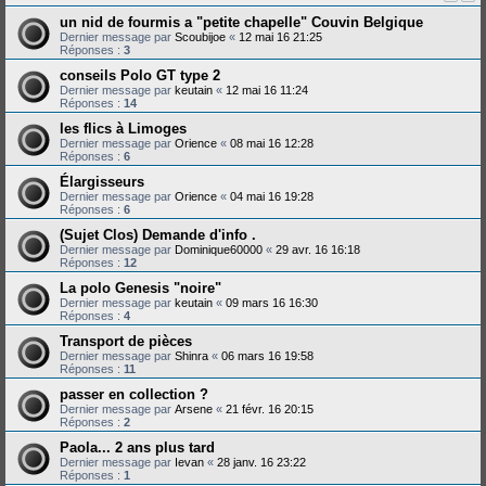
un nid de fourmis a "petite chapelle" Couvin Belgique
Dernier message par
Scoubijoe
«
12 mai 16 21:25
Réponses :
3
conseils Polo GT type 2
Dernier message par
keutain
«
12 mai 16 11:24
Réponses :
14
les flics à Limoges
Dernier message par
Orience
«
08 mai 16 12:28
Réponses :
6
Élargisseurs
Dernier message par
Orience
«
04 mai 16 19:28
Réponses :
6
(Sujet Clos) Demande d'info .
Dernier message par
Dominique60000
«
29 avr. 16 16:18
Réponses :
12
La polo Genesis "noire"
Dernier message par
keutain
«
09 mars 16 16:30
Réponses :
4
Transport de pièces
Dernier message par
Shinra
«
06 mars 16 19:58
Réponses :
11
passer en collection ?
Dernier message par
Arsene
«
21 févr. 16 20:15
Réponses :
2
Paola... 2 ans plus tard
Dernier message par
Ievan
«
28 janv. 16 23:22
Réponses :
1