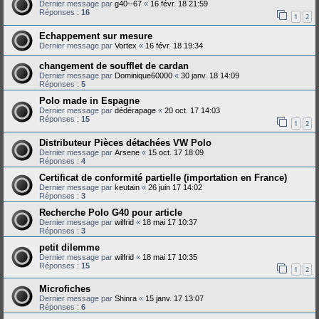
Dernier message par
g40--67
«
16 févr. 18 21:59
Réponses :
16
1
2
Echappement sur mesure
Dernier message par
Vortex
«
16 févr. 18 19:34
changement de soufflet de cardan
Dernier message par
Dominique60000
«
30 janv. 18 14:09
Réponses :
5
Polo made in Espagne
Dernier message par
dédérapage
«
20 oct. 17 14:03
Réponses :
15
1
2
Distributeur Pièces détachées VW Polo
Dernier message par
Arsene
«
15 oct. 17 18:09
Réponses :
4
Certificat de conformité partielle (importation en France)
Dernier message par
keutain
«
26 juin 17 14:02
Réponses :
3
Recherche Polo G40 pour article
Dernier message par
wilfrid
«
18 mai 17 10:37
Réponses :
3
petit dilemme
Dernier message par
wilfrid
«
18 mai 17 10:35
Réponses :
15
1
2
Microfiches
Dernier message par
Shinra
«
15 janv. 17 13:07
Réponses :
6