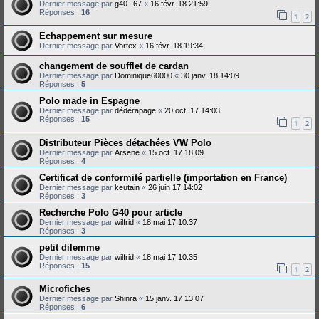
Dernier message par
g40--67
«
16 févr. 18 21:59
Réponses :
16
1
2
Echappement sur mesure
Dernier message par
Vortex
«
16 févr. 18 19:34
changement de soufflet de cardan
Dernier message par
Dominique60000
«
30 janv. 18 14:09
Réponses :
5
Polo made in Espagne
Dernier message par
dédérapage
«
20 oct. 17 14:03
Réponses :
15
1
2
Distributeur Pièces détachées VW Polo
Dernier message par
Arsene
«
15 oct. 17 18:09
Réponses :
4
Certificat de conformité partielle (importation en France)
Dernier message par
keutain
«
26 juin 17 14:02
Réponses :
3
Recherche Polo G40 pour article
Dernier message par
wilfrid
«
18 mai 17 10:37
Réponses :
3
petit dilemme
Dernier message par
wilfrid
«
18 mai 17 10:35
Réponses :
15
1
2
Microfiches
Dernier message par
Shinra
«
15 janv. 17 13:07
Réponses :
6