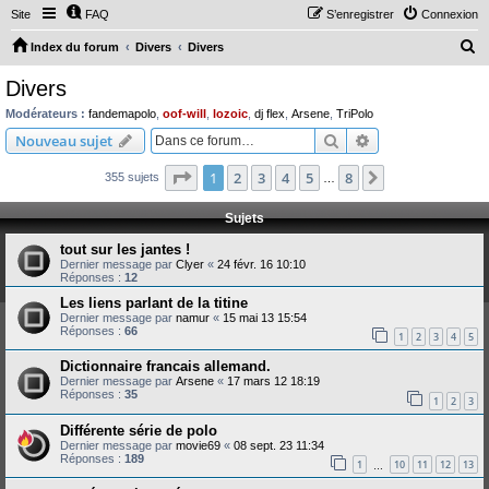
Site
FAQ
S’enregistrer
Connexion
R
Index du forum
Divers
Divers
e
Divers
c
Modérateurs :
fandemapolo
,
oof-will
,
lozoic
,
dj flex
,
Arsene
,
TriPolo
h
Rechercher
Recherche avanc
Nouveau sujet
e
Page
1
sur
8
1
2
3
4
5
8
Suivante
355 sujets
r
…
c
Sujets
h
tout sur les jantes !
e
Dernier message par
Clyer
«
24 févr. 16 10:10
Réponses :
12
r
Les liens parlant de la titine
Dernier message par
namur
«
15 mai 13 15:54
Réponses :
66
1
2
3
4
5
Dictionnaire francais allemand.
Dernier message par
Arsene
«
17 mars 12 18:19
Réponses :
35
1
2
3
Différente série de polo
Dernier message par
movie69
«
08 sept. 23 11:34
Réponses :
189
1
10
11
12
13
…