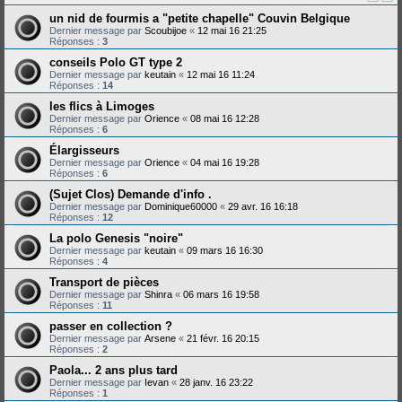
un nid de fourmis a "petite chapelle" Couvin Belgique
Dernier message par
Scoubijoe
«
12 mai 16 21:25
Réponses :
3
conseils Polo GT type 2
Dernier message par
keutain
«
12 mai 16 11:24
Réponses :
14
les flics à Limoges
Dernier message par
Orience
«
08 mai 16 12:28
Réponses :
6
Élargisseurs
Dernier message par
Orience
«
04 mai 16 19:28
Réponses :
6
(Sujet Clos) Demande d'info .
Dernier message par
Dominique60000
«
29 avr. 16 16:18
Réponses :
12
La polo Genesis "noire"
Dernier message par
keutain
«
09 mars 16 16:30
Réponses :
4
Transport de pièces
Dernier message par
Shinra
«
06 mars 16 19:58
Réponses :
11
passer en collection ?
Dernier message par
Arsene
«
21 févr. 16 20:15
Réponses :
2
Paola... 2 ans plus tard
Dernier message par
Ievan
«
28 janv. 16 23:22
Réponses :
1