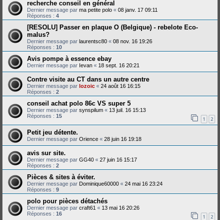
recherche conseil en général
Dernier message par
ma petite polo
«
08 janv. 17 09:11
Réponses :
4
[RESOLU] Passer en plaque O (Belgique) - rebelote Eco-
malus?
Dernier message par
laurentsc80
«
08 nov. 16 19:26
Réponses :
10
Avis pompe à essence ebay
Dernier message par
Ievan
«
18 sept. 16 20:21
Contre visite au CT dans un autre centre
Dernier message par
lozoic
«
24 août 16 16:15
Réponses :
2
conseil achat polo 86c VS super 5
Dernier message par
synspilum
«
13 juil. 16 15:13
Réponses :
15
1
2
Petit jeu détente.
Dernier message par
Orience
«
28 juin 16 19:18
avis sur site.
Dernier message par
GG40
«
27 juin 16 15:17
Réponses :
2
Pièces & sites à éviter.
Dernier message par
Dominique60000
«
24 mai 16 23:24
Réponses :
9
polo pour pièces détachés
Dernier message par
craft61
«
13 mai 16 20:26
Réponses :
16
1
2