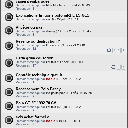
caméra embarquée
Dernier message par
MarcMachin
«
31 août 22 03:03
Réponses :
3
Explications finitions polo mk1 L LS GLS
Dernier message par
mk16
«
22 juil. 22 10:11
Ancêtre ou pas
Dernier message par
dimitri@7331
«
02 déc. 21 18:45
Réponses :
3
Revente ou destruction ?
Dernier message par
Orience
«
23 mars 21 20:10
Réponses :
32
1
2
3
Carte grise collection
Dernier message par
keutain
«
17 déc. 20 16:09
Réponses :
17
1
2
Contrôle technique gratuit
Dernier message par
lozoic
«
01 oct. 20 19:22
Réponses :
1
Recensement Polo Fancy
Dernier message par
ma petite polo
«
24 déc. 19 07:28
Réponses :
7
Polo GT 3F 1992 78 CV
Dernier message par
keutain
«
31 juil. 19 16:02
Réponses :
2
avis achat formel e
Dernier message par
lozoic
«
10 juil. 19 18:54
Réponses :
8