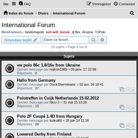
Site
FAQ
S’enregistrer
Connexion
R
Index du forum
Divers
International Forum
e
International Forum
c
Modérateurs :
fandemapolo
,
oof-will
,
lozoic
,
dj flex
,
Arsene
,
TriPolo
h
Rechercher
Recherche avanc
Nouveau sujet
e
23 sujets • Page
1
sur
1
r
Sujets
c
vw polo 86c 1.8/16v from Ukraine
h
Dernier message par
nejtron1989
«
05 janv. 17 22:58
e
Réponses :
8
r
Hallo from Germany
Dernier message par
DuckSherminator
«
02 avr. 16 18:41
Réponses :
27
1
2
Polotreffen in Cuijk Netherlands 15.02.2012
Dernier message par
Nico-J
«
31 mai 15 13:28
Réponses :
15
1
2
Polo 2F Coupé 1.4D from Hungary
Dernier message par
kuikui60
«
25 juin 14 11:16
Réponses :
26
1
2
Lowered Derby from Finland