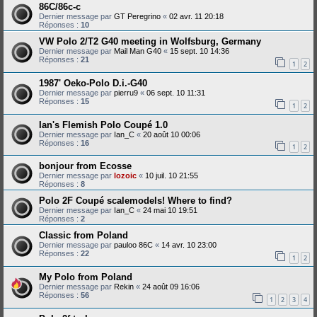
86C/86c-c
Dernier message par
GT Peregrino
«
02 avr. 11 20:18
Réponses :
10
VW Polo 2/T2 G40 meeting in Wolfsburg, Germany
Dernier message par
Mail Man G40
«
15 sept. 10 14:36
Réponses :
21
1
2
1987' Oeko-Polo D.i.-G40
Dernier message par
pierru9
«
06 sept. 10 11:31
Réponses :
15
1
2
Ian's Flemish Polo Coupé 1.0
Dernier message par
Ian_C
«
20 août 10 00:06
Réponses :
16
1
2
bonjour from Ecosse
Dernier message par
lozoic
«
10 juil. 10 21:55
Réponses :
8
Polo 2F Coupé scalemodels! Where to find?
Dernier message par
Ian_C
«
24 mai 10 19:51
Réponses :
2
Classic from Poland
Dernier message par
pauloo 86C
«
14 avr. 10 23:00
Réponses :
22
1
2
My Polo from Poland
Dernier message par
Rekin
«
24 août 09 16:06
Réponses :
56
1
2
3
4