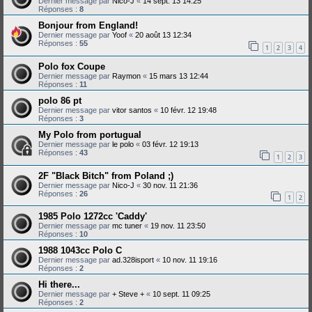
Dernier message par
Nico-J
«
14 sept. 13 14:25
Réponses :
8
Bonjour from England!
Dernier message par
Yoof
«
20 août 13 12:34
Réponses :
55
1
2
3
4
Polo fox Coupe
Dernier message par
Raymon
«
15 mars 13 12:44
Réponses :
11
polo 86 pt
Dernier message par
vitor santos
«
10 févr. 12 19:48
Réponses :
3
My Polo from portugual
Dernier message par
le polo
«
03 févr. 12 19:13
Réponses :
43
1
2
3
2F "Black Bitch" from Poland ;)
Dernier message par
Nico-J
«
30 nov. 11 21:36
Réponses :
26
1
2
1985 Polo 1272cc 'Caddy'
Dernier message par
mc tuner
«
19 nov. 11 23:50
Réponses :
10
1988 1043cc Polo C
Dernier message par
ad.328isport
«
10 nov. 11 19:16
Réponses :
2
Hi there...
Dernier message par
+ Steve +
«
10 sept. 11 09:25
Réponses :
2