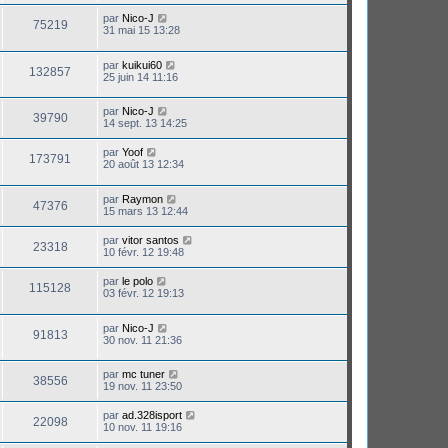
par
Nico-J
75219
31 mai 15 13:28
par
kuikui60
132857
25 juin 14 11:16
par
Nico-J
39790
14 sept. 13 14:25
par
Yoof
173791
20 août 13 12:34
par
Raymon
47376
15 mars 13 12:44
par
vitor santos
23318
10 févr. 12 19:48
par
le polo
115128
03 févr. 12 19:13
par
Nico-J
91813
30 nov. 11 21:36
par
mc tuner
38556
19 nov. 11 23:50
par
ad.328isport
22098
10 nov. 11 19:16