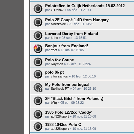
Polotreffen in Cuijk Netherlands 15.02.2012
par
GTfan67
»
05 déc. 11 21:41
Polo 2F Coupé 1.4D from Hungary
par
bikerkolee
»
31 déc. 11 13:23
Lowered Derby from Finland
par
ju-ho
»
03 sept. 13 15:51
Bonjour from England!
par
Yoof
»
13 mai 07 19:05
Polo fox Coupe
par
Raymon
»
12 déc. 11 23:24
polo 86 pt
par
vitor santos
»
10 févr. 12 00:10
My Polo from portugual
par
Steilheck PT
»
04 avr. 10 23:10
2F "Black Bitch" from Poland ;)
par
bRq
»
05 oct. 09 23:22
1985 Polo 1272cc 'Caddy'
par
ad.328isport
»
10 nov. 11 16:08
1988 1043cc Polo C
par
ad.328isport
»
10 nov. 11 16:09