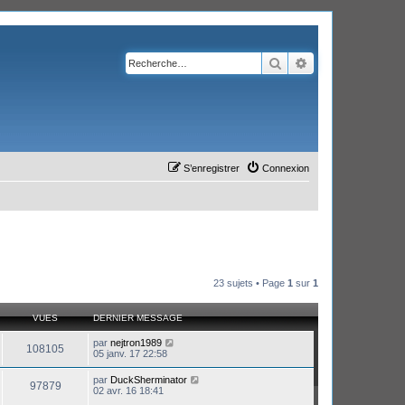
Rechercher
Recherche avanc
S’enregistrer
Connexion
23 sujets • Page
1
sur
1
VUES
DERNIER MESSAGE
par
nejtron1989
108105
05 janv. 17 22:58
par
DuckSherminator
97879
02 avr. 16 18:41