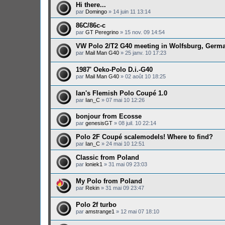
Hi there...
par
Domingo
»
14 juin 11 13:14
86C/86c-c
par
GT Peregrino
»
15 nov. 09 14:54
VW Polo 2/T2 G40 meeting in Wolfsburg, Germ
par
Mail Man G40
»
25 janv. 10 17:23
1987' Oeko-Polo D.i.-G40
par
Mail Man G40
»
02 août 10 18:25
Ian's Flemish Polo Coupé 1.0
par
Ian_C
»
07 mai 10 12:26
bonjour from Ecosse
par
genesisGT
»
08 juil. 10 22:14
Polo 2F Coupé scalemodels! Where to find?
par
Ian_C
»
24 mai 10 12:51
Classic from Poland
par
loniek1
»
31 mai 09 23:03
My Polo from Poland
par
Rekin
»
31 mai 09 23:47
Polo 2f turbo
par
amstrange1
»
12 mai 07 18:10