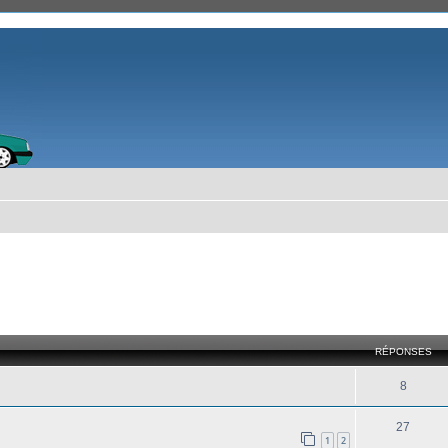
cher
cherche avancée
RÉPONSES
8
27
1
2