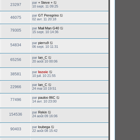
par
+ Steve +
23297
10 sept. 11 09:25
par
GT Peregrino
46075
02 avr. 11 20:18
par
Mail Man G40
79305
15 sept. 10 14:36
par
pierru9
54834
06 sept. 10 11:31
par
Ian_C
65256
20 août 10 00:06
par
lozoic
38581
10 juil. 10 21:55
par
Ian_C
22966
24 mai 10 19:51
par
pauloo 86C
77496
14 avr. 10 23:00
par
Rekin
154536
24 août 09 16:06
par
loubega
90403
22 août 08 15:42