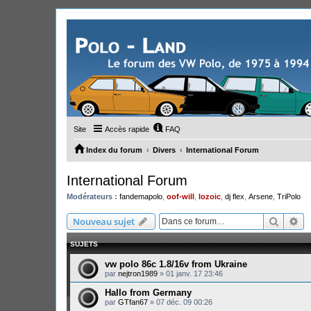
Site
Accès rapide
FAQ
Index du forum
Divers
International Forum
International Forum
Modérateurs :
fandemapolo
,
oof-will
,
lozoic
,
dj flex
,
Arsene
,
TriPolo
Recher
Re
Nouveau sujet
SUJETS
vw polo 86c 1.8/16v from Ukraine
par
nejtron1989
»
01 janv. 17 23:46
Hallo from Germany
par
GTfan67
»
07 déc. 09 00:26