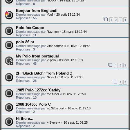
Dernier message par
Nico-J
«
14 sept. 13 14:25
Réponses :
8
Bonjour from England!
Dernier message par
Yoof
«
20 août 13 12:34
Réponses :
55
1
2
3
4
Polo fox Coupe
Dernier message par
Raymon
«
15 mars 13 12:44
Réponses :
11
polo 86 pt
Dernier message par
vitor santos
«
10 févr. 12 19:48
Réponses :
3
My Polo from portugual
Dernier message par
le polo
«
03 févr. 12 19:13
Réponses :
43
1
2
3
2F "Black Bitch" from Poland ;)
Dernier message par
Nico-J
«
30 nov. 11 21:36
Réponses :
26
1
2
1985 Polo 1272cc 'Caddy'
Dernier message par
mc tuner
«
19 nov. 11 23:50
Réponses :
10
1988 1043cc Polo C
Dernier message par
ad.328isport
«
10 nov. 11 19:16
Réponses :
2
Hi there...
Dernier message par
+ Steve +
«
10 sept. 11 09:25
Réponses :
2