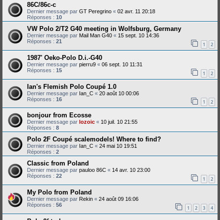
86C/86c-c
Dernier message par
GT Peregrino
«
02 avr. 11 20:18
Réponses :
10
VW Polo 2/T2 G40 meeting in Wolfsburg, Germany
Dernier message par
Mail Man G40
«
15 sept. 10 14:36
Réponses :
21
1
2
1987' Oeko-Polo D.i.-G40
Dernier message par
pierru9
«
06 sept. 10 11:31
Réponses :
15
1
2
Ian's Flemish Polo Coupé 1.0
Dernier message par
Ian_C
«
20 août 10 00:06
Réponses :
16
1
2
bonjour from Ecosse
Dernier message par
lozoic
«
10 juil. 10 21:55
Réponses :
8
Polo 2F Coupé scalemodels! Where to find?
Dernier message par
Ian_C
«
24 mai 10 19:51
Réponses :
2
Classic from Poland
Dernier message par
pauloo 86C
«
14 avr. 10 23:00
Réponses :
22
1
2
My Polo from Poland
Dernier message par
Rekin
«
24 août 09 16:06
Réponses :
56
1
2
3
4