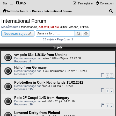
Site
FAQ
S’enregistrer
Connexion
R
Index du forum
Divers
International Forum
e
International Forum
c
Modérateurs :
fandemapolo
,
oof-will
,
lozoic
,
dj flex
,
Arsene
,
TriPolo
h
Rechercher
Recherche avanc
Nouveau sujet
e
23 sujets • Page
1
sur
1
r
Sujets
c
vw polo 86c 1.8/16v from Ukraine
h
Dernier message par
nejtron1989
«
05 janv. 17 22:58
e
Réponses :
8
r
Hallo from Germany
Dernier message par
DuckSherminator
«
02 avr. 16 18:41
Réponses :
27
1
2
Polotreffen in Cuijk Netherlands 15.02.2012
Dernier message par
Nico-J
«
31 mai 15 13:28
Réponses :
15
1
2
Polo 2F Coupé 1.4D from Hungary
Dernier message par
kuikui60
«
25 juin 14 11:16
Réponses :
26
1
2
Lowered Derby from Finland