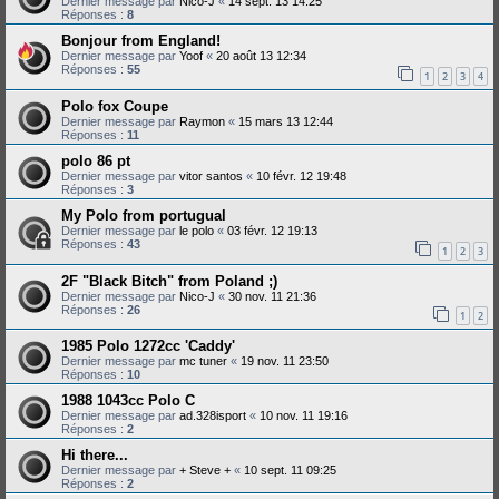
Dernier message par
Nico-J
«
14 sept. 13 14:25
Réponses :
8
Bonjour from England!
Dernier message par
Yoof
«
20 août 13 12:34
Réponses :
55
1
2
3
4
Polo fox Coupe
Dernier message par
Raymon
«
15 mars 13 12:44
Réponses :
11
polo 86 pt
Dernier message par
vitor santos
«
10 févr. 12 19:48
Réponses :
3
My Polo from portugual
Dernier message par
le polo
«
03 févr. 12 19:13
Réponses :
43
1
2
3
2F "Black Bitch" from Poland ;)
Dernier message par
Nico-J
«
30 nov. 11 21:36
Réponses :
26
1
2
1985 Polo 1272cc 'Caddy'
Dernier message par
mc tuner
«
19 nov. 11 23:50
Réponses :
10
1988 1043cc Polo C
Dernier message par
ad.328isport
«
10 nov. 11 19:16
Réponses :
2
Hi there...
Dernier message par
+ Steve +
«
10 sept. 11 09:25
Réponses :
2