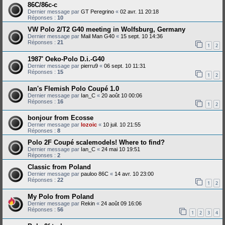
86C/86c-c
Dernier message par
GT Peregrino
«
02 avr. 11 20:18
Réponses :
10
VW Polo 2/T2 G40 meeting in Wolfsburg, Germany
Dernier message par
Mail Man G40
«
15 sept. 10 14:36
Réponses :
21
1
2
1987' Oeko-Polo D.i.-G40
Dernier message par
pierru9
«
06 sept. 10 11:31
Réponses :
15
1
2
Ian's Flemish Polo Coupé 1.0
Dernier message par
Ian_C
«
20 août 10 00:06
Réponses :
16
1
2
bonjour from Ecosse
Dernier message par
lozoic
«
10 juil. 10 21:55
Réponses :
8
Polo 2F Coupé scalemodels! Where to find?
Dernier message par
Ian_C
«
24 mai 10 19:51
Réponses :
2
Classic from Poland
Dernier message par
pauloo 86C
«
14 avr. 10 23:00
Réponses :
22
1
2
My Polo from Poland
Dernier message par
Rekin
«
24 août 09 16:06
Réponses :
56
1
2
3
4