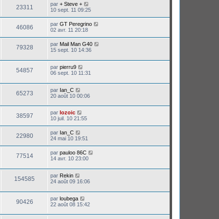
par
+ Steve +
23311
10 sept. 11 09:25
par
GT Peregrino
46086
02 avr. 11 20:18
par
Mail Man G40
79328
15 sept. 10 14:36
par
pierru9
54857
06 sept. 10 11:31
par
Ian_C
65273
20 août 10 00:06
par
lozoic
38597
10 juil. 10 21:55
par
Ian_C
22980
24 mai 10 19:51
par
pauloo 86C
77514
14 avr. 10 23:00
par
Rekin
154585
24 août 09 16:06
par
loubega
90426
22 août 08 15:42