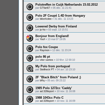
Polotreffen in Cuijk Netherlands 15.02.2012
par
GTfan67
»
05 déc. 11 21:41
Polo 2F Coupé 1.4D from Hungary
par
bikerkolee
»
31 déc. 11 13:23
Lowered Derby from Finland
par
ju-ho
»
03 sept. 13 15:51
Bonjour from England!
par
Yoof
»
13 mai 07 19:05
Polo fox Coupe
par
Raymon
»
12 déc. 11 23:24
polo 86 pt
par
vitor santos
»
10 févr. 12 00:10
My Polo from portugual
par
Steilheck PT
»
04 avr. 10 23:10
2F "Black Bitch" from Poland ;)
par
bRq
»
05 oct. 09 23:22
1985 Polo 1272cc 'Caddy'
par
ad.328isport
»
10 nov. 11 16:08
1988 1043cc Polo C
par
ad.328isport
»
10 nov. 11 16:09