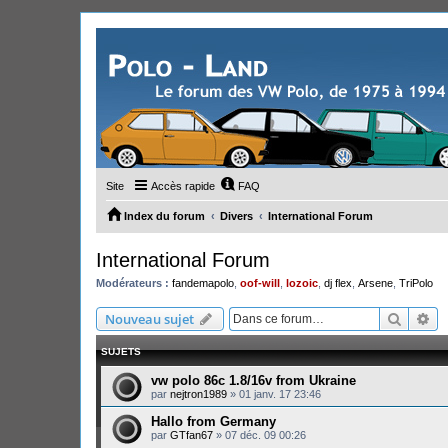
Site
Accès rapide
FAQ
Index du forum
Divers
International Forum
International Forum
Modérateurs :
fandemapolo
,
oof-will
,
lozoic
,
dj flex
,
Arsene
,
TriPolo
Recher
Re
Nouveau sujet
SUJETS
vw polo 86c 1.8/16v from Ukraine
par
nejtron1989
»
01 janv. 17 23:46
Hallo from Germany
par
GTfan67
»
07 déc. 09 00:26