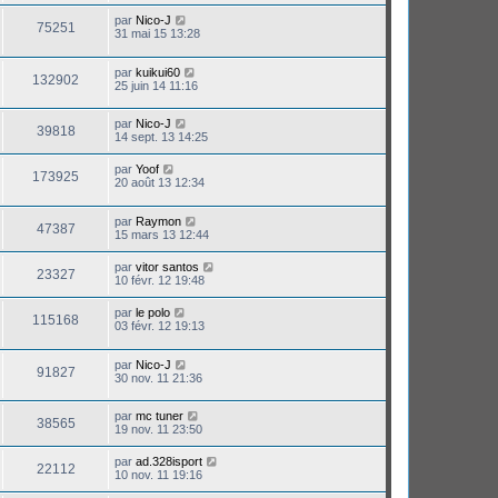
par
Nico-J
75251
31 mai 15 13:28
par
kuikui60
132902
25 juin 14 11:16
par
Nico-J
39818
14 sept. 13 14:25
par
Yoof
173925
20 août 13 12:34
par
Raymon
47387
15 mars 13 12:44
par
vitor santos
23327
10 févr. 12 19:48
par
le polo
115168
03 févr. 12 19:13
par
Nico-J
91827
30 nov. 11 21:36
par
mc tuner
38565
19 nov. 11 23:50
par
ad.328isport
22112
10 nov. 11 19:16