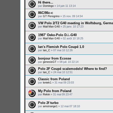
Hi there...
par
Domingo
»
14 juin 11 13:14
86C/86c-c
par
GT Peregrino
»
15 nov. 09 14:54
VW Polo 2/T2 G40 meeting in Wolfsburg, Germ
par
Mail Man G40
»
25 janv. 10 17:23
1987' Oeko-Polo D.i.-G40
par
Mail Man G40
»
02 août 10 18:25
Ian's Flemish Polo Coupé 1.0
par
Ian_C
»
07 mai 10 12:26
bonjour from Ecosse
par
genesisGT
»
08 juil. 10 22:14
Polo 2F Coupé scalemodels! Where to find?
par
Ian_C
»
24 mai 10 12:51
Classic from Poland
par
loniek1
»
31 mai 09 23:03
My Polo from Poland
par
Rekin
»
31 mai 09 23:47
Polo 2f turbo
par
amstrange1
»
12 mai 07 18:10