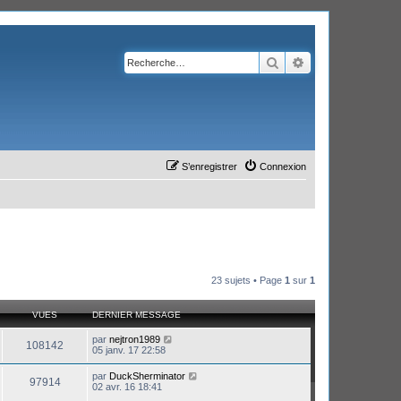
Rechercher
Recherche avanc
S’enregistrer
Connexion
23 sujets • Page
1
sur
1
VUES
DERNIER MESSAGE
par
nejtron1989
108142
05 janv. 17 22:58
par
DuckSherminator
97914
02 avr. 16 18:41