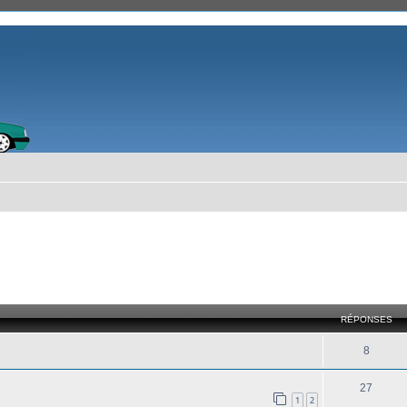
cher
cherche avancée
RÉPONSES
8
27
1
2