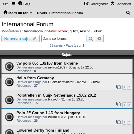
Site
FAQ
S’enregistrer
Connexion
R
Index du forum
Divers
International Forum
e
International Forum
c
Modérateurs :
fandemapolo
,
oof-will
,
lozoic
,
dj flex
,
Arsene
,
TriPolo
h
Rechercher
Recherche avanc
Nouveau sujet
e
23 sujets • Page
1
sur
1
r
Sujets
c
vw polo 86c 1.8/16v from Ukraine
h
Dernier message par
nejtron1989
«
05 janv. 17 22:58
e
Réponses :
8
r
Hallo from Germany
Dernier message par
DuckSherminator
«
02 avr. 16 18:41
Réponses :
27
1
2
Polotreffen in Cuijk Netherlands 15.02.2012
Dernier message par
Nico-J
«
31 mai 15 13:28
Réponses :
15
1
2
Polo 2F Coupé 1.4D from Hungary
Dernier message par
kuikui60
«
25 juin 14 11:16
Réponses :
26
1
2
Lowered Derby from Finland