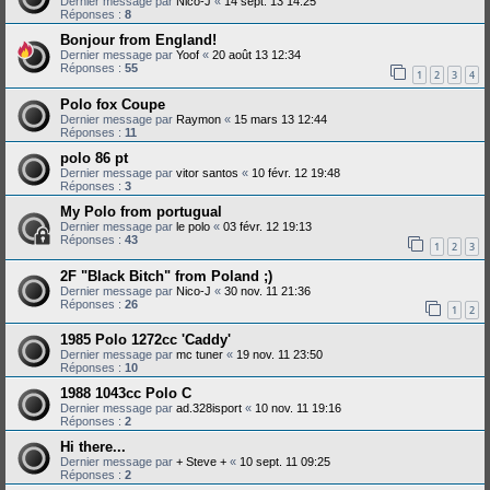
Dernier message par
Nico-J
«
14 sept. 13 14:25
Réponses :
8
Bonjour from England!
Dernier message par
Yoof
«
20 août 13 12:34
Réponses :
55
1
2
3
4
Polo fox Coupe
Dernier message par
Raymon
«
15 mars 13 12:44
Réponses :
11
polo 86 pt
Dernier message par
vitor santos
«
10 févr. 12 19:48
Réponses :
3
My Polo from portugual
Dernier message par
le polo
«
03 févr. 12 19:13
Réponses :
43
1
2
3
2F "Black Bitch" from Poland ;)
Dernier message par
Nico-J
«
30 nov. 11 21:36
Réponses :
26
1
2
1985 Polo 1272cc 'Caddy'
Dernier message par
mc tuner
«
19 nov. 11 23:50
Réponses :
10
1988 1043cc Polo C
Dernier message par
ad.328isport
«
10 nov. 11 19:16
Réponses :
2
Hi there...
Dernier message par
+ Steve +
«
10 sept. 11 09:25
Réponses :
2