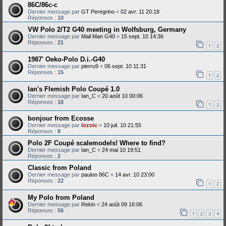
86C/86c-c
Dernier message par
GT Peregrino
«
02 avr. 11 20:18
Réponses :
10
VW Polo 2/T2 G40 meeting in Wolfsburg, Germany
Dernier message par
Mail Man G40
«
15 sept. 10 14:36
Réponses :
21
1
2
1987' Oeko-Polo D.i.-G40
Dernier message par
pierru9
«
06 sept. 10 11:31
Réponses :
15
1
2
Ian's Flemish Polo Coupé 1.0
Dernier message par
Ian_C
«
20 août 10 00:06
Réponses :
16
1
2
bonjour from Ecosse
Dernier message par
lozoic
«
10 juil. 10 21:55
Réponses :
8
Polo 2F Coupé scalemodels! Where to find?
Dernier message par
Ian_C
«
24 mai 10 19:51
Réponses :
2
Classic from Poland
Dernier message par
pauloo 86C
«
14 avr. 10 23:00
Réponses :
22
1
2
My Polo from Poland
Dernier message par
Rekin
«
24 août 09 16:06
Réponses :
56
1
2
3
4