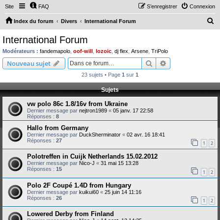
Site
FAQ
S’enregistrer
Connexion
R
Index du forum
Divers
International Forum
e
International Forum
c
Modérateurs :
fandemapolo
,
oof-will
,
lozoic
,
dj flex
,
Arsene
,
TriPolo
h
Rechercher
Recherche avanc
Nouveau sujet
e
23 sujets • Page
1
sur
1
r
Sujets
c
vw polo 86c 1.8/16v from Ukraine
h
Dernier message par
nejtron1989
«
05 janv. 17 22:58
e
Réponses :
8
r
Hallo from Germany
Dernier message par
DuckSherminator
«
02 avr. 16 18:41
Réponses :
27
1
2
Polotreffen in Cuijk Netherlands 15.02.2012
Dernier message par
Nico-J
«
31 mai 15 13:28
Réponses :
15
1
2
Polo 2F Coupé 1.4D from Hungary
Dernier message par
kuikui60
«
25 juin 14 11:16
Réponses :
26
1
2
Lowered Derby from Finland