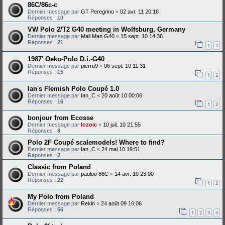
86C/86c-c
Dernier message par
GT Peregrino
«
02 avr. 11 20:18
Réponses :
10
VW Polo 2/T2 G40 meeting in Wolfsburg, Germany
Dernier message par
Mail Man G40
«
15 sept. 10 14:36
Réponses :
21
1
2
1987' Oeko-Polo D.i.-G40
Dernier message par
pierru9
«
06 sept. 10 11:31
Réponses :
15
1
2
Ian's Flemish Polo Coupé 1.0
Dernier message par
Ian_C
«
20 août 10 00:06
Réponses :
16
1
2
bonjour from Ecosse
Dernier message par
lozoic
«
10 juil. 10 21:55
Réponses :
8
Polo 2F Coupé scalemodels! Where to find?
Dernier message par
Ian_C
«
24 mai 10 19:51
Réponses :
2
Classic from Poland
Dernier message par
pauloo 86C
«
14 avr. 10 23:00
Réponses :
22
1
2
My Polo from Poland
Dernier message par
Rekin
«
24 août 09 16:06
Réponses :
56
1
2
3
4