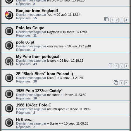
Dernier message par
Nico-J
«
14 sept. 13 14:25
Réponses :
8
Bonjour from England!
Dernier message par
Yoof
«
20 août 13 12:34
Réponses :
55
1
2
3
4
Polo fox Coupe
Dernier message par
Raymon
«
15 mars 13 12:44
Réponses :
11
polo 86 pt
Dernier message par
vitor santos
«
10 févr. 12 19:48
Réponses :
3
My Polo from portugual
Dernier message par
le polo
«
03 févr. 12 19:13
Réponses :
43
1
2
3
2F "Black Bitch" from Poland ;)
Dernier message par
Nico-J
«
30 nov. 11 21:36
Réponses :
26
1
2
1985 Polo 1272cc 'Caddy'
Dernier message par
mc tuner
«
19 nov. 11 23:50
Réponses :
10
1988 1043cc Polo C
Dernier message par
ad.328isport
«
10 nov. 11 19:16
Réponses :
2
Hi there...
Dernier message par
+ Steve +
«
10 sept. 11 09:25
Réponses :
2