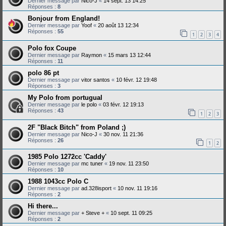
Dernier message par
Nico-J
«
14 sept. 13 14:25
Réponses :
8
Bonjour from England!
Dernier message par
Yoof
«
20 août 13 12:34
Réponses :
55
1
2
3
4
Polo fox Coupe
Dernier message par
Raymon
«
15 mars 13 12:44
Réponses :
11
polo 86 pt
Dernier message par
vitor santos
«
10 févr. 12 19:48
Réponses :
3
My Polo from portugual
Dernier message par
le polo
«
03 févr. 12 19:13
Réponses :
43
1
2
3
2F "Black Bitch" from Poland ;)
Dernier message par
Nico-J
«
30 nov. 11 21:36
Réponses :
26
1
2
1985 Polo 1272cc 'Caddy'
Dernier message par
mc tuner
«
19 nov. 11 23:50
Réponses :
10
1988 1043cc Polo C
Dernier message par
ad.328isport
«
10 nov. 11 19:16
Réponses :
2
Hi there...
Dernier message par
+ Steve +
«
10 sept. 11 09:25
Réponses :
2