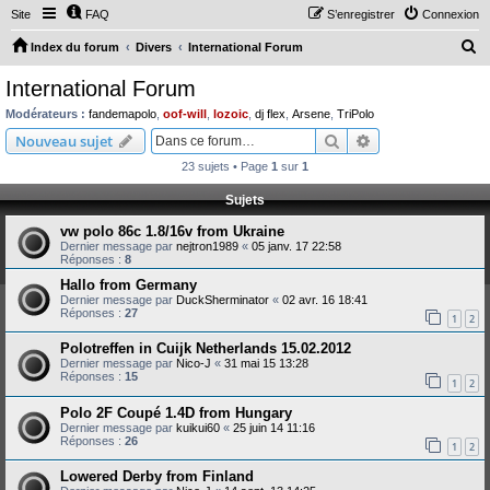
Site
FAQ
S’enregistrer
Connexion
R
Index du forum
Divers
International Forum
e
International Forum
c
Modérateurs :
fandemapolo
,
oof-will
,
lozoic
,
dj flex
,
Arsene
,
TriPolo
h
Rechercher
Recherche avanc
Nouveau sujet
e
23 sujets • Page
1
sur
1
r
Sujets
c
vw polo 86c 1.8/16v from Ukraine
h
Dernier message par
nejtron1989
«
05 janv. 17 22:58
e
Réponses :
8
r
Hallo from Germany
Dernier message par
DuckSherminator
«
02 avr. 16 18:41
Réponses :
27
1
2
Polotreffen in Cuijk Netherlands 15.02.2012
Dernier message par
Nico-J
«
31 mai 15 13:28
Réponses :
15
1
2
Polo 2F Coupé 1.4D from Hungary
Dernier message par
kuikui60
«
25 juin 14 11:16
Réponses :
26
1
2
Lowered Derby from Finland