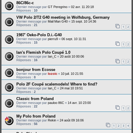
86C/86c-c
Dernier message par
GT Peregrino
«
02 avr. 11 20:18
Réponses :
10
VW Polo 2/T2 G40 meeting in Wolfsburg, Germany
Dernier message par
Mail Man G40
«
15 sept. 10 14:36
Réponses :
21
1
2
1987' Oeko-Polo D.i.-G40
Dernier message par
pierru9
«
06 sept. 10 11:31
Réponses :
15
1
2
Ian's Flemish Polo Coupé 1.0
Dernier message par
Ian_C
«
20 août 10 00:06
Réponses :
16
1
2
bonjour from Ecosse
Dernier message par
lozoic
«
10 juil. 10 21:55
Réponses :
8
Polo 2F Coupé scalemodels! Where to find?
Dernier message par
Ian_C
«
24 mai 10 19:51
Réponses :
2
Classic from Poland
Dernier message par
pauloo 86C
«
14 avr. 10 23:00
Réponses :
22
1
2
My Polo from Poland
Dernier message par
Rekin
«
24 août 09 16:06
Réponses :
56
1
2
3
4