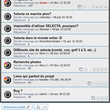
Dernier message par
lozoic
«
21 févr. 17 22:39
Réponses :
143
1
7
8
9
10
…
Selecta ne marche plus?
Dernier message par
vwfranky
«
06 juin 15 19:16
Réponses :
2
impossible d'utiliser SELECTA, pourquoi?
Dernier message par
Sickeart
«
04 juil. 13 22:55
Réponses :
2
Selecta dans le monde entier :D
Dernier message par
DuckSherminator
«
01 avr. 11 19:23
Réponses :
5
Différents site de selecta (combi, cox, golf 1 à 5, etc...)
Dernier message par
Nico-J
«
02 nov. 10 00:42
Réponses :
5
Recherche photos
Dernier message par
Nico-J
«
07 févr. 10 20:57
Réponses :
90
1
4
5
6
7
…
Liens qui parlent du projet
Dernier message par
keutain
«
01 déc. 09 18:34
Réponses :
54
1
2
3
4
Bug ?
Dernier message par
clem's
«
24 nov. 09 21:55
Réponses :
34
1
2
3
Nouveau sujet