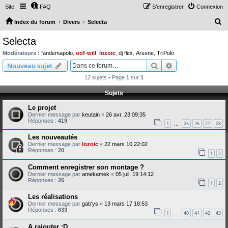
Site
FAQ
S’enregistrer
Connexion
R
Index du forum
Divers
Selecta
e
Selecta
c
Modérateurs :
fandemapolo
,
oof-will
,
lozoic
,
dj flex
,
Arsene
,
TriPolo
h
Rechercher
Recherche avanc
Nouveau sujet
e
12 sujets • Page
1
sur
1
r
Sujets
c
Le projet
h
Dernier message par
keutain
«
26 avr. 23 09:35
e
Réponses :
419
1
25
26
27
28
…
r
Les nouveautés
Dernier message par
lozoic
«
22 mars 10 22:02
Réponses :
20
1
2
Comment enregistrer son montage ?
Dernier message par
amekamek
«
05 juil. 19 14:12
Réponses :
25
1
2
Les réalisations
Dernier message par
gab'ys
«
13 mars 17 18:53
Réponses :
633
1
40
41
42
43
…
A rajouter :D