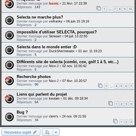
Dernier message par
lozoic
«
21 févr. 17 22:39
Réponses :
143
1
7
8
9
10
…
Selecta ne marche plus?
Dernier message par
vwfranky
«
06 juin 15 19:16
Réponses :
2
impossible d'utiliser SELECTA, pourquoi?
Dernier message par
Sickeart
«
04 juil. 13 22:55
Réponses :
2
Selecta dans le monde entier :D
Dernier message par
DuckSherminator
«
01 avr. 11 19:23
Réponses :
5
Différents site de selecta (combi, cox, golf 1 à 5, etc...)
Dernier message par
Nico-J
«
02 nov. 10 00:42
Réponses :
5
Recherche photos
Dernier message par
Nico-J
«
07 févr. 10 20:57
Réponses :
90
1
4
5
6
7
…
Liens qui parlent du projet
Dernier message par
keutain
«
01 déc. 09 18:34
Réponses :
54
1
2
3
4
Bug ?
Dernier message par
clem's
«
24 nov. 09 21:55
Réponses :
34
1
2
3
Nouveau sujet