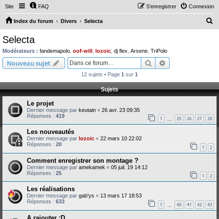
Site
FAQ
S’enregistrer
Connexion
R
Index du forum
Divers
Selecta
e
Selecta
c
Modérateurs :
fandemapolo
,
oof-will
,
lozoic
,
dj flex
,
Arsene
,
TriPolo
h
Rechercher
Recherche avanc
Nouveau sujet
e
12 sujets • Page
1
sur
1
r
Sujets
c
Le projet
h
Dernier message par
keutain
«
26 avr. 23 09:35
e
Réponses :
419
1
25
26
27
28
…
r
Les nouveautés
Dernier message par
lozoic
«
22 mars 10 22:02
Réponses :
20
1
2
Comment enregistrer son montage ?
Dernier message par
amekamek
«
05 juil. 19 14:12
Réponses :
25
1
2
Les réalisations
Dernier message par
gab'ys
«
13 mars 17 18:53
Réponses :
633
1
40
41
42
43
…
A rajouter :D