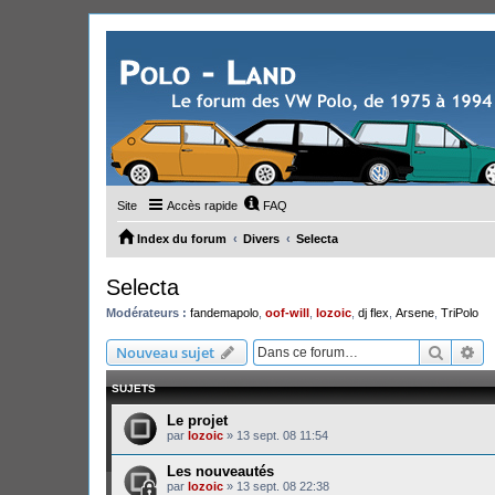
Site
Accès rapide
FAQ
Index du forum
Divers
Selecta
Selecta
Modérateurs :
fandemapolo
,
oof-will
,
lozoic
,
dj flex
,
Arsene
,
TriPolo
Recher
Re
Nouveau sujet
SUJETS
Le projet
par
lozoic
»
13 sept. 08 11:54
Les nouveautés
par
lozoic
»
13 sept. 08 22:38