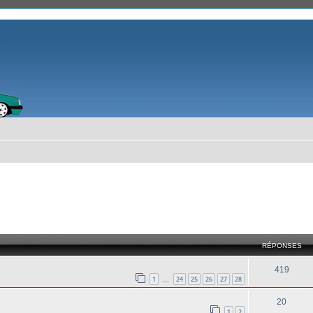
cher
cherche avancée
RÉPONSES
419
1
24
25
26
27
28
…
20
1
2