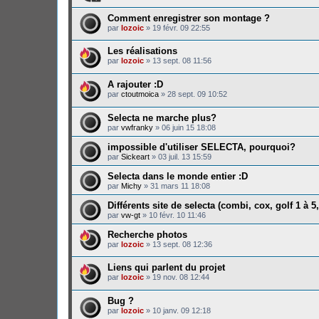
Comment enregistrer son montage ?
par
lozoic
»
19 févr. 09 22:55
Les réalisations
par
lozoic
»
13 sept. 08 11:56
A rajouter :D
par
ctoutmoica
»
28 sept. 09 10:52
Selecta ne marche plus?
par
vwfranky
»
06 juin 15 18:08
impossible d'utiliser SELECTA, pourquoi?
par
Sickeart
»
03 juil. 13 15:59
Selecta dans le monde entier :D
par
Michy
»
31 mars 11 18:08
Différents site de selecta (combi, cox, golf 1 à 5, 
par
vw-gt
»
10 févr. 10 11:46
Recherche photos
par
lozoic
»
13 sept. 08 12:36
Liens qui parlent du projet
par
lozoic
»
19 nov. 08 12:44
Bug ?
par
lozoic
»
10 janv. 09 12:18