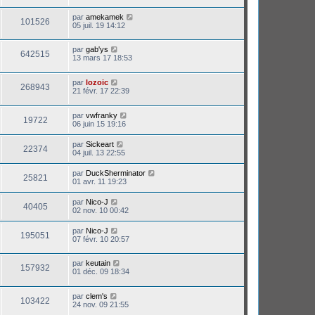
par
amekamek
101526
05 juil. 19 14:12
par
gab'ys
642515
13 mars 17 18:53
par
lozoic
268943
21 févr. 17 22:39
par
vwfranky
19722
06 juin 15 19:16
par
Sickeart
22374
04 juil. 13 22:55
par
DuckSherminator
25821
01 avr. 11 19:23
par
Nico-J
40405
02 nov. 10 00:42
par
Nico-J
195051
07 févr. 10 20:57
par
keutain
157932
01 déc. 09 18:34
par
clem's
103422
24 nov. 09 21:55