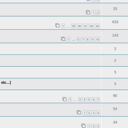
25
1
2
633
1
39
40
41
42
43
…
143
1
6
7
8
9
10
…
2
2
5
etc...)
5
90
1
3
4
5
6
7
…
54
1
2
3
4
34
1
2
3