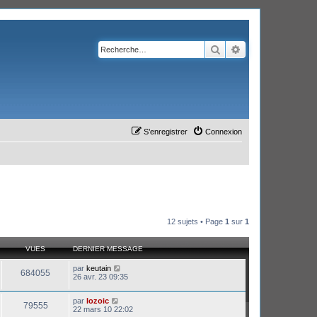
Rechercher
Recherche avanc
S’enregistrer
Connexion
12 sujets • Page
1
sur
1
VUES
DERNIER MESSAGE
par
keutain
684055
26 avr. 23 09:35
par
lozoic
79555
22 mars 10 22:02