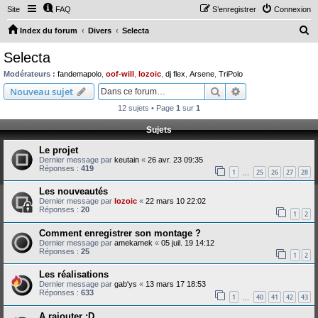
Site
FAQ
S’enregistrer
Connexion
R
Index du forum
Divers
Selecta
e
Selecta
c
Modérateurs :
fandemapolo
,
oof-will
,
lozoic
,
dj flex
,
Arsene
,
TriPolo
h
Rechercher
Recherche avanc
Nouveau sujet
e
12 sujets • Page
1
sur
1
r
Sujets
c
Le projet
h
Dernier message par
keutain
«
26 avr. 23 09:35
e
Réponses :
419
1
25
26
27
28
…
r
Les nouveautés
Dernier message par
lozoic
«
22 mars 10 22:02
Réponses :
20
1
2
Comment enregistrer son montage ?
Dernier message par
amekamek
«
05 juil. 19 14:12
Réponses :
25
1
2
Les réalisations
Dernier message par
gab'ys
«
13 mars 17 18:53
Réponses :
633
1
40
41
42
43
…
A rajouter :D