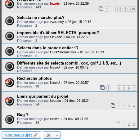
Dernier message par
lozoic
«
21 févr. 17 22:39
Réponses :
143
1
7
8
9
10
…
Selecta ne marche plus?
Dernier message par
vwfranky
«
06 juin 15 19:16
Réponses :
2
impossible d'utiliser SELECTA, pourquoi?
Dernier message par
Sickeart
«
04 juil. 13 22:55
Réponses :
2
Selecta dans le monde entier :D
Dernier message par
DuckSherminator
«
01 avr. 11 19:23
Réponses :
5
Différents site de selecta (combi, cox, golf 1 à 5, etc...)
Dernier message par
Nico-J
«
02 nov. 10 00:42
Réponses :
5
Recherche photos
Dernier message par
Nico-J
«
07 févr. 10 20:57
Réponses :
90
1
4
5
6
7
…
Liens qui parlent du projet
Dernier message par
keutain
«
01 déc. 09 18:34
Réponses :
54
1
2
3
4
Bug ?
Dernier message par
clem's
«
24 nov. 09 21:55
Réponses :
34
1
2
3
Nouveau sujet