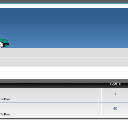
SUJETS
1
,
TriPolo
40
,
TriPolo