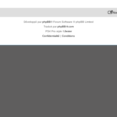
Nou
Développé par
phpBB
® Forum Software © phpBB Limited
Traduit par
phpBB-fr.com
PS4 Pro style ©
Jester
Confidentialité
|
Conditions