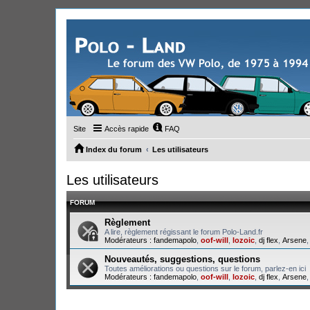
Site
Accès rapide
FAQ
Index du forum
Les utilisateurs
Les utilisateurs
FORUM
Règlement
A lire, règlement régissant le forum Polo-Land.fr
Modérateurs :
fandemapolo
,
oof-will
,
lozoic
,
dj flex
,
Arsene
Nouveautés, suggestions, questions
Toutes améliorations ou questions sur le forum, parlez-en ici
Modérateurs :
fandemapolo
,
oof-will
,
lozoic
,
dj flex
,
Arsene