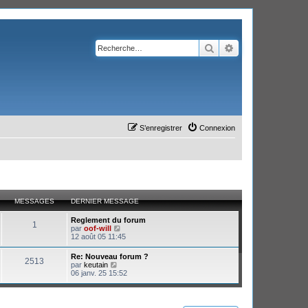
Rechercher
Recherche avanc
S’enregistrer
Connexion
MESSAGES
DERNIER MESSAGE
Reglement du forum
1
V
par
oof-will
o
12 août 05 11:45
i
r
Re: Nouveau forum ?
2513
l
V
par
keutain
e
o
06 janv. 25 15:52
d
i
e
r
r
l
n
e