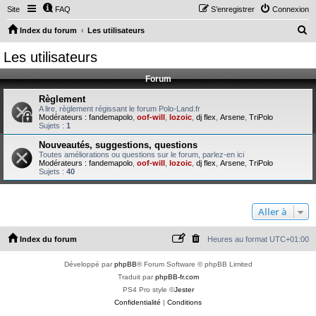
Site
FAQ
S’enregistrer
Connexion
R
Index du forum
Les utilisateurs
e
Les utilisateurs
c
Forum
h
e
Règlement
A lire, règlement régissant le forum Polo-Land.fr
r
Modérateurs :
fandemapolo
,
oof-will
,
lozoic
,
dj flex
,
Arsene
,
TriPolo
Sujets :
1
c
Nouveautés, suggestions, questions
h
Toutes améliorations ou questions sur le forum, parlez-en ici
Modérateurs :
fandemapolo
,
oof-will
,
lozoic
,
dj flex
,
Arsene
,
TriPolo
e
Sujets :
40
r
Aller à
Index du forum
Heures au format
UTC+01:00
Développé par
phpBB
® Forum Software © phpBB Limited
Traduit par
phpBB-fr.com
PS4 Pro style ©
Jester
Confidentialité
|
Conditions