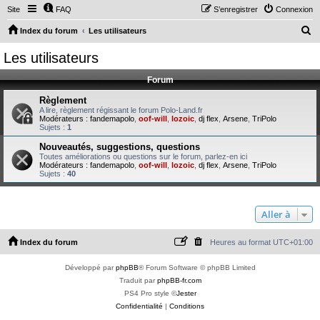
Site
FAQ
S’enregistrer
Connexion
R
Index du forum
Les utilisateurs
e
Les utilisateurs
c
Forum
h
e
Règlement
A lire, règlement régissant le forum Polo-Land.fr
r
Modérateurs :
fandemapolo
,
oof-will
,
lozoic
,
dj flex
,
Arsene
,
TriPolo
Sujets :
1
c
Nouveautés, suggestions, questions
h
Toutes améliorations ou questions sur le forum, parlez-en ici
Modérateurs :
fandemapolo
,
oof-will
,
lozoic
,
dj flex
,
Arsene
,
TriPolo
e
Sujets :
40
r
Aller à
Index du forum
Heures au format
UTC+01:00
Développé par
phpBB
® Forum Software © phpBB Limited
Traduit par
phpBB-fr.com
PS4 Pro style ©
Jester
Confidentialité
|
Conditions