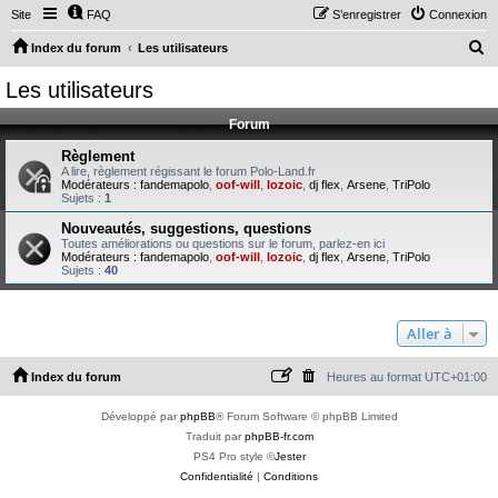
Site
FAQ
S’enregistrer
Connexion
R
Index du forum
Les utilisateurs
e
Les utilisateurs
c
Forum
h
e
Règlement
A lire, règlement régissant le forum Polo-Land.fr
r
Modérateurs :
fandemapolo
,
oof-will
,
lozoic
,
dj flex
,
Arsene
,
TriPolo
Sujets :
1
c
Nouveautés, suggestions, questions
h
Toutes améliorations ou questions sur le forum, parlez-en ici
Modérateurs :
fandemapolo
,
oof-will
,
lozoic
,
dj flex
,
Arsene
,
TriPolo
e
Sujets :
40
r
Aller à
Index du forum
Heures au format
UTC+01:00
Développé par
phpBB
® Forum Software © phpBB Limited
Traduit par
phpBB-fr.com
PS4 Pro style ©
Jester
Confidentialité
|
Conditions