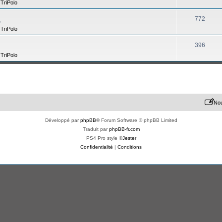
,
TriPolo
772
?
,
TriPolo
396
,
TriPolo
Nou
Développé par
phpBB
® Forum Software © phpBB Limited
Traduit par
phpBB-fr.com
PS4 Pro style ©
Jester
Confidentialité
|
Conditions