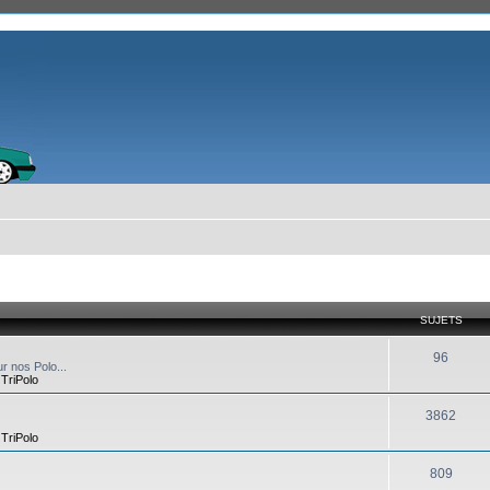
SUJETS
96
r nos Polo...
,
TriPolo
3862
,
TriPolo
809