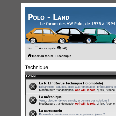
Site
Accès rapide
FAQ
Index du forum
Technique
Technique
FORUM
La R.T.P (Revue Technique Polomobile)
Réparations, astuces, aides aux remontages, préparations su
Modérateurs :
fandemapolo
,
oof-will
,
lozoic
,
dj flex
,
Arsene
La mécanique
Venez discuter de vos ennuis, et donnez vos solutions !
Modérateurs :
fandemapolo
,
oof-will
,
lozoic
,
dj flex
,
Arsene
La carrosserie
Besoin de conseils en carrosserie, peinture, jantes ?