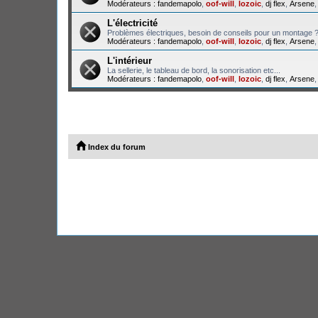
Modérateurs :
fandemapolo
,
oof-will
,
lozoic
,
dj flex
,
Arsene
L'électricité
Problèmes électriques, besoin de conseils pour un montage 
Modérateurs :
fandemapolo
,
oof-will
,
lozoic
,
dj flex
,
Arsene
L'intérieur
La sellerie, le tableau de bord, la sonorisation etc...
Modérateurs :
fandemapolo
,
oof-will
,
lozoic
,
dj flex
,
Arsene
Index du forum