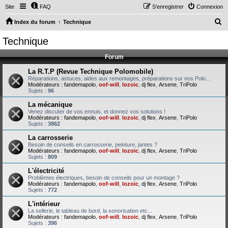
Site
FAQ
S’enregistrer
Connexion
R
Index du forum
Technique
e
Technique
c
Forum
h
e
La R.T.P (Revue Technique Polomobile)
Réparations, astuces, aides aux remontages, préparations sur nos Polo...
r
Modérateurs :
fandemapolo
,
oof-will
,
lozoic
,
dj flex
,
Arsene
,
TriPolo
Sujets :
96
c
La mécanique
h
Venez discuter de vos ennuis, et donnez vos solutions !
Modérateurs :
fandemapolo
,
oof-will
,
lozoic
,
dj flex
,
Arsene
,
TriPolo
e
Sujets :
3862
r
La carrosserie
Besoin de conseils en carrosserie, peinture, jantes ?
Modérateurs :
fandemapolo
,
oof-will
,
lozoic
,
dj flex
,
Arsene
,
TriPolo
Sujets :
809
L'électricité
Problèmes électriques, besoin de conseils pour un montage ?
Modérateurs :
fandemapolo
,
oof-will
,
lozoic
,
dj flex
,
Arsene
,
TriPolo
Sujets :
772
L'intérieur
La sellerie, le tableau de bord, la sonorisation etc...
Modérateurs :
fandemapolo
,
oof-will
,
lozoic
,
dj flex
,
Arsene
,
TriPolo
Sujets :
396