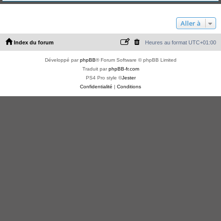
Aller à
Index du forum
Heures au format
UTC+01:00
Développé par
phpBB
® Forum Software © phpBB Limited
Traduit par
phpBB-fr.com
PS4 Pro style ©
Jester
Confidentialité
|
Conditions