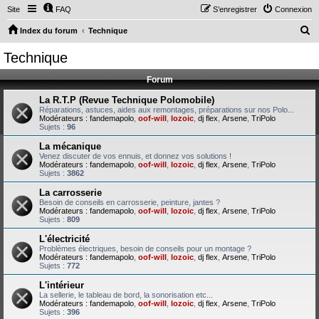
Site
FAQ
S’enregistrer
Connexion
R
Index du forum
Technique
e
Technique
c
Forum
h
e
La R.T.P (Revue Technique Polomobile)
Réparations, astuces, aides aux remontages, préparations sur nos Polo...
r
Modérateurs :
fandemapolo
,
oof-will
,
lozoic
,
dj flex
,
Arsene
,
TriPolo
Sujets :
96
c
La mécanique
h
Venez discuter de vos ennuis, et donnez vos solutions !
Modérateurs :
fandemapolo
,
oof-will
,
lozoic
,
dj flex
,
Arsene
,
TriPolo
e
Sujets :
3862
r
La carrosserie
Besoin de conseils en carrosserie, peinture, jantes ?
Modérateurs :
fandemapolo
,
oof-will
,
lozoic
,
dj flex
,
Arsene
,
TriPolo
Sujets :
809
L'électricité
Problèmes électriques, besoin de conseils pour un montage ?
Modérateurs :
fandemapolo
,
oof-will
,
lozoic
,
dj flex
,
Arsene
,
TriPolo
Sujets :
772
L'intérieur
La sellerie, le tableau de bord, la sonorisation etc...
Modérateurs :
fandemapolo
,
oof-will
,
lozoic
,
dj flex
,
Arsene
,
TriPolo
Sujets :
396