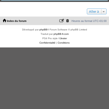
Aller à
Index du forum
Heures au format
UTC+01:00
Développé par
phpBB
® Forum Software © phpBB Limited
Traduit par
phpBB-fr.com
PS4 Pro style ©
Jester
Confidentialité
|
Conditions