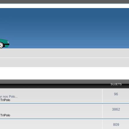
SUJETS
96
r nos Polo...
,
TriPolo
3862
,
TriPolo
809