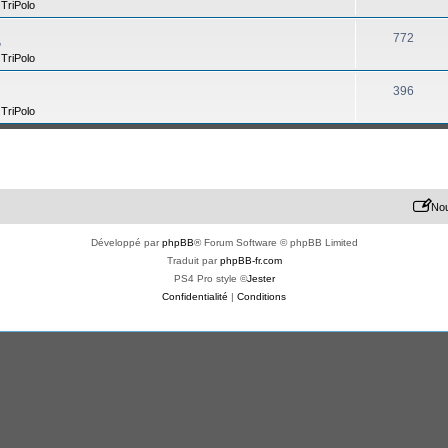
,
TriPolo
772
?
,
TriPolo
396
,
TriPolo
Nou
Développé par
phpBB
® Forum Software © phpBB Limited
Traduit par
phpBB-fr.com
PS4 Pro style ©
Jester
Confidentialité
|
Conditions