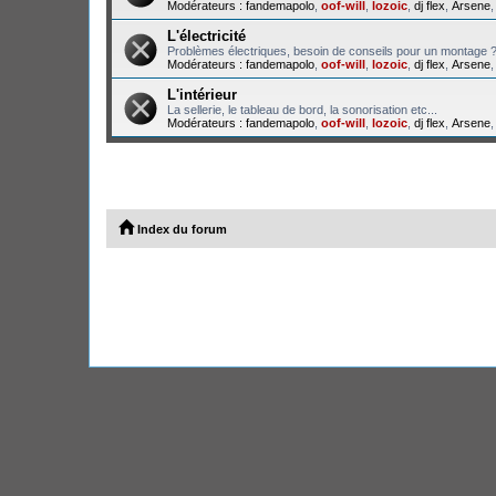
Modérateurs :
fandemapolo
,
oof-will
,
lozoic
,
dj flex
,
Arsene
L'électricité
Problèmes électriques, besoin de conseils pour un montage 
Modérateurs :
fandemapolo
,
oof-will
,
lozoic
,
dj flex
,
Arsene
L'intérieur
La sellerie, le tableau de bord, la sonorisation etc...
Modérateurs :
fandemapolo
,
oof-will
,
lozoic
,
dj flex
,
Arsene
Index du forum