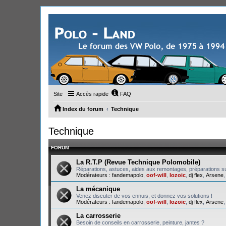
Site
Accès rapide
FAQ
Index du forum
Technique
Technique
FORUM
La R.T.P (Revue Technique Polomobile)
Réparations, astuces, aides aux remontages, préparations su
Modérateurs :
fandemapolo
,
oof-will
,
lozoic
,
dj flex
,
Arsene
La mécanique
Venez discuter de vos ennuis, et donnez vos solutions !
Modérateurs :
fandemapolo
,
oof-will
,
lozoic
,
dj flex
,
Arsene
La carrosserie
Besoin de conseils en carrosserie, peinture, jantes ?