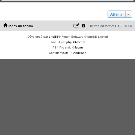
Aller à
Index du forum
Heures au format
UTC+01:00
Développé par
phpBB
® Forum Software © phpBB Limited
Traduit par
phpBB-fr.com
PS4 Pro style ©
Jester
Confidentialité
|
Conditions