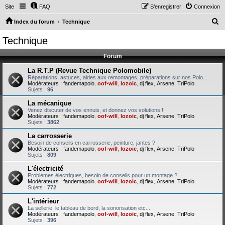
Site
FAQ
S’enregistrer
Connexion
R
Index du forum
Technique
e
Technique
c
Forum
h
e
La R.T.P (Revue Technique Polomobile)
Réparations, astuces, aides aux remontages, préparations sur nos Polo...
r
Modérateurs :
fandemapolo
,
oof-will
,
lozoic
,
dj flex
,
Arsene
,
TriPolo
Sujets :
96
c
La mécanique
h
Venez discuter de vos ennuis, et donnez vos solutions !
Modérateurs :
fandemapolo
,
oof-will
,
lozoic
,
dj flex
,
Arsene
,
TriPolo
e
Sujets :
3862
r
La carrosserie
Besoin de conseils en carrosserie, peinture, jantes ?
Modérateurs :
fandemapolo
,
oof-will
,
lozoic
,
dj flex
,
Arsene
,
TriPolo
Sujets :
809
L'électricité
Problèmes électriques, besoin de conseils pour un montage ?
Modérateurs :
fandemapolo
,
oof-will
,
lozoic
,
dj flex
,
Arsene
,
TriPolo
Sujets :
772
L'intérieur
La sellerie, le tableau de bord, la sonorisation etc...
Modérateurs :
fandemapolo
,
oof-will
,
lozoic
,
dj flex
,
Arsene
,
TriPolo
Sujets :
396