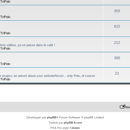
,
TriPolo
355
,
TriPolo
615
,
TriPolo
212
tres vidéos, ça se passe dans le café !
,
TriPolo
390
,
TriPolo
23
ur project, an advert about your website/forum... only Polo, of course
,
TriPolo
Nou
Développé par
phpBB
® Forum Software © phpBB Limited
Traduit par
phpBB-fr.com
PS4 Pro style ©
Jester