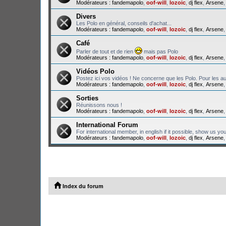
Modérateurs :
fandemapolo
,
oof-will
,
lozoic
,
dj flex
,
Arsene
Divers
Les Polo en général, conseils d'achat...
Modérateurs :
fandemapolo
,
oof-will
,
lozoic
,
dj flex
,
Arsene
Café
Parler de tout et de rien
mais pas Polo
Modérateurs :
fandemapolo
,
oof-will
,
lozoic
,
dj flex
,
Arsene
Vidéos Polo
Postez ici vos vidéos ! Ne concerne que les Polo. Pour les au
Modérateurs :
fandemapolo
,
oof-will
,
lozoic
,
dj flex
,
Arsene
Sorties
Réunissons nous !
Modérateurs :
fandemapolo
,
oof-will
,
lozoic
,
dj flex
,
Arsene
International Forum
For international member, in english if it possible, show us yo
Modérateurs :
fandemapolo
,
oof-will
,
lozoic
,
dj flex
,
Arsene
Index du forum