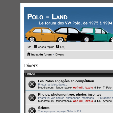
Site
Accès rapide
FAQ
Index du forum
Divers
Divers
FORUM
Les Polos engagées en compétition
Photos, articles, dates,...
Modérateurs :
fandemapolo
,
oof-will
,
lozoic
,
dj flex
,
TriPolo
Photos, photomontage, photos insolites
Postez ici vos photos, photoshops, montages... ! En rapport a
Modérateurs :
fandemapolo
,
oof-will
,
lozoic
,
dj flex
,
Arsene
Selecta
Tout à propos du projet Selecta Polo