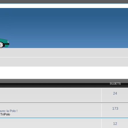
SUJETS
24
173
vec la Polo !
,
TriPolo
12