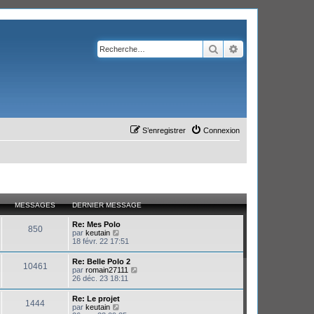
Rechercher
Recherche avanc
S’enregistrer
Connexion
MESSAGES
DERNIER MESSAGE
Re: Mes Polo
850
V
par
keutain
o
18 févr. 22 17:51
i
r
Re: Belle Polo 2
10461
l
V
par
romain27111
e
o
26 déc. 23 18:11
d
i
e
r
Re: Le projet
r
1444
l
V
par
keutain
n
e