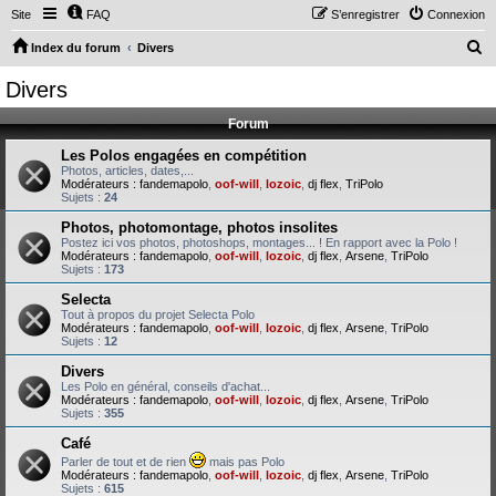
Site
FAQ
S’enregistrer
Connexion
R
Index du forum
Divers
e
Divers
c
Forum
h
e
Les Polos engagées en compétition
Photos, articles, dates,...
r
Modérateurs :
fandemapolo
,
oof-will
,
lozoic
,
dj flex
,
TriPolo
Sujets :
24
c
Photos, photomontage, photos insolites
h
Postez ici vos photos, photoshops, montages... ! En rapport avec la Polo !
Modérateurs :
fandemapolo
,
oof-will
,
lozoic
,
dj flex
,
Arsene
,
TriPolo
e
Sujets :
173
r
Selecta
Tout à propos du projet Selecta Polo
Modérateurs :
fandemapolo
,
oof-will
,
lozoic
,
dj flex
,
Arsene
,
TriPolo
Sujets :
12
Divers
Les Polo en général, conseils d'achat...
Modérateurs :
fandemapolo
,
oof-will
,
lozoic
,
dj flex
,
Arsene
,
TriPolo
Sujets :
355
Café
Parler de tout et de rien
mais pas Polo
Modérateurs :
fandemapolo
,
oof-will
,
lozoic
,
dj flex
,
Arsene
,
TriPolo
Sujets :
615