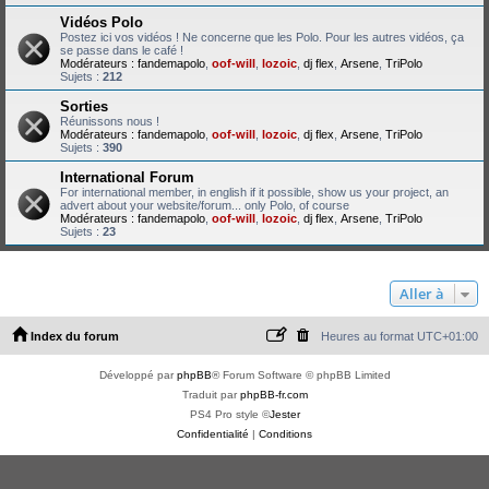
Vidéos Polo
Postez ici vos vidéos ! Ne concerne que les Polo. Pour les autres vidéos, ça
se passe dans le café !
Modérateurs :
fandemapolo
,
oof-will
,
lozoic
,
dj flex
,
Arsene
,
TriPolo
Sujets :
212
Sorties
Réunissons nous !
Modérateurs :
fandemapolo
,
oof-will
,
lozoic
,
dj flex
,
Arsene
,
TriPolo
Sujets :
390
International Forum
For international member, in english if it possible, show us your project, an
advert about your website/forum... only Polo, of course
Modérateurs :
fandemapolo
,
oof-will
,
lozoic
,
dj flex
,
Arsene
,
TriPolo
Sujets :
23
Aller à
Index du forum
Heures au format
UTC+01:00
Développé par
phpBB
® Forum Software © phpBB Limited
Traduit par
phpBB-fr.com
PS4 Pro style ©
Jester
Confidentialité
|
Conditions