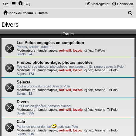
Site
FAQ
S’enregistrer
Connexion
R
Index du forum
Divers
e
Divers
c
Forum
h
e
Les Polos engagées en compétition
Photos, articles, dates,...
r
Modérateurs :
fandemapolo
,
oof-will
,
lozoic
,
dj flex
,
TriPolo
Sujets :
24
c
Photos, photomontage, photos insolites
h
Postez ici vos photos, photoshops, montages... ! En rapport avec la Polo !
Modérateurs :
fandemapolo
,
oof-will
,
lozoic
,
dj flex
,
Arsene
,
TriPolo
e
Sujets :
173
r
Selecta
Tout à propos du projet Selecta Polo
Modérateurs :
fandemapolo
,
oof-will
,
lozoic
,
dj flex
,
Arsene
,
TriPolo
Sujets :
12
Divers
Les Polo en général, conseils d'achat...
Modérateurs :
fandemapolo
,
oof-will
,
lozoic
,
dj flex
,
Arsene
,
TriPolo
Sujets :
355
Café
Parler de tout et de rien
mais pas Polo
Modérateurs :
fandemapolo
,
oof-will
,
lozoic
,
dj flex
,
Arsene
,
TriPolo
Sujets :
615