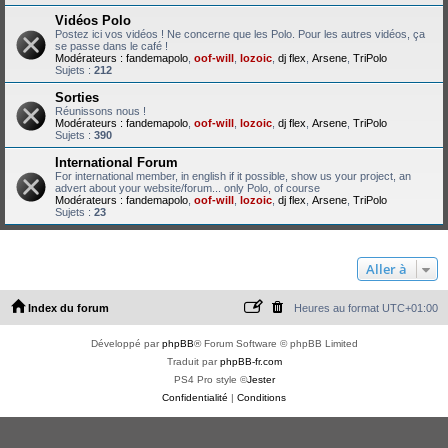
Vidéos Polo
Postez ici vos vidéos ! Ne concerne que les Polo. Pour les autres vidéos, ça
se passe dans le café !
Modérateurs :
fandemapolo
,
oof-will
,
lozoic
,
dj flex
,
Arsene
,
TriPolo
Sujets :
212
Sorties
Réunissons nous !
Modérateurs :
fandemapolo
,
oof-will
,
lozoic
,
dj flex
,
Arsene
,
TriPolo
Sujets :
390
International Forum
For international member, in english if it possible, show us your project, an
advert about your website/forum... only Polo, of course
Modérateurs :
fandemapolo
,
oof-will
,
lozoic
,
dj flex
,
Arsene
,
TriPolo
Sujets :
23
Aller à
Index du forum
Heures au format
UTC+01:00
Développé par
phpBB
® Forum Software © phpBB Limited
Traduit par
phpBB-fr.com
PS4 Pro style ©
Jester
Confidentialité
|
Conditions