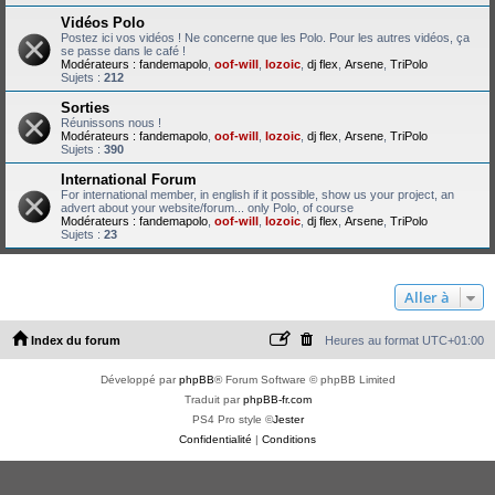
Vidéos Polo
Postez ici vos vidéos ! Ne concerne que les Polo. Pour les autres vidéos, ça
se passe dans le café !
Modérateurs :
fandemapolo
,
oof-will
,
lozoic
,
dj flex
,
Arsene
,
TriPolo
Sujets :
212
Sorties
Réunissons nous !
Modérateurs :
fandemapolo
,
oof-will
,
lozoic
,
dj flex
,
Arsene
,
TriPolo
Sujets :
390
International Forum
For international member, in english if it possible, show us your project, an
advert about your website/forum... only Polo, of course
Modérateurs :
fandemapolo
,
oof-will
,
lozoic
,
dj flex
,
Arsene
,
TriPolo
Sujets :
23
Aller à
Index du forum
Heures au format
UTC+01:00
Développé par
phpBB
® Forum Software © phpBB Limited
Traduit par
phpBB-fr.com
PS4 Pro style ©
Jester
Confidentialité
|
Conditions