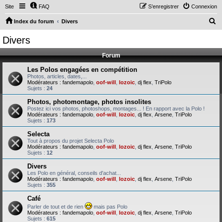
Site
FAQ
S’enregistrer
Connexion
R
Index du forum
Divers
e
Divers
c
Forum
h
e
Les Polos engagées en compétition
Photos, articles, dates,...
r
Modérateurs :
fandemapolo
,
oof-will
,
lozoic
,
dj flex
,
TriPolo
Sujets :
24
c
Photos, photomontage, photos insolites
h
Postez ici vos photos, photoshops, montages... ! En rapport avec la Polo !
Modérateurs :
fandemapolo
,
oof-will
,
lozoic
,
dj flex
,
Arsene
,
TriPolo
e
Sujets :
173
r
Selecta
Tout à propos du projet Selecta Polo
Modérateurs :
fandemapolo
,
oof-will
,
lozoic
,
dj flex
,
Arsene
,
TriPolo
Sujets :
12
Divers
Les Polo en général, conseils d'achat...
Modérateurs :
fandemapolo
,
oof-will
,
lozoic
,
dj flex
,
Arsene
,
TriPolo
Sujets :
355
Café
Parler de tout et de rien
mais pas Polo
Modérateurs :
fandemapolo
,
oof-will
,
lozoic
,
dj flex
,
Arsene
,
TriPolo
Sujets :
615