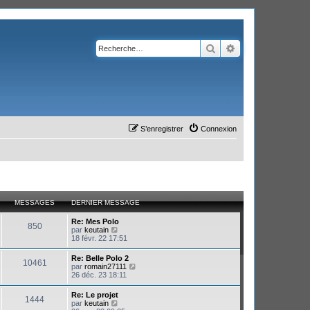
Rechercher
Recherche avanc
S’enregistrer
Connexion
MESSAGES
DERNIER MESSAGE
Re: Mes Polo
850
V
par
keutain
o
18 févr. 22 17:51
i
r
Re: Belle Polo 2
10461
l
V
par
romain27111
e
o
26 déc. 23 18:11
d
i
e
r
Re: Le projet
r
1444
l
V
par
keutain
n
e