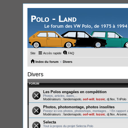
Site
Accès rapide
FAQ
Index du forum
Divers
Divers
FORUM
Les Polos engagées en compétition
Photos, articles, dates,...
Modérateurs :
fandemapolo
,
oof-will
,
lozoic
,
dj flex
,
TriPolo
Photos, photomontage, photos insolites
Postez ici vos photos, photoshops, montages... ! En rapport a
Modérateurs :
fandemapolo
,
oof-will
,
lozoic
,
dj flex
,
Arsene
Selecta
Tout à propos du projet Selecta Polo