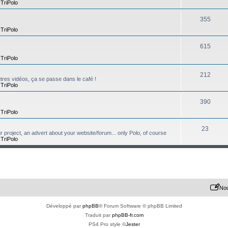
,
TriPolo
355
,
TriPolo
615
,
TriPolo
212
tres vidéos, ça se passe dans le café !
,
TriPolo
390
,
TriPolo
23
ur project, an advert about your website/forum... only Polo, of course
,
TriPolo
Nou
Développé par
phpBB
® Forum Software © phpBB Limited
Traduit par
phpBB-fr.com
PS4 Pro style ©
Jester