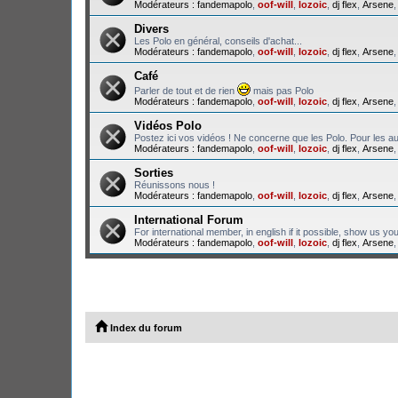
Modérateurs :
fandemapolo
,
oof-will
,
lozoic
,
dj flex
,
Arsene
Divers
Les Polo en général, conseils d'achat...
Modérateurs :
fandemapolo
,
oof-will
,
lozoic
,
dj flex
,
Arsene
Café
Parler de tout et de rien
mais pas Polo
Modérateurs :
fandemapolo
,
oof-will
,
lozoic
,
dj flex
,
Arsene
Vidéos Polo
Postez ici vos vidéos ! Ne concerne que les Polo. Pour les au
Modérateurs :
fandemapolo
,
oof-will
,
lozoic
,
dj flex
,
Arsene
Sorties
Réunissons nous !
Modérateurs :
fandemapolo
,
oof-will
,
lozoic
,
dj flex
,
Arsene
International Forum
For international member, in english if it possible, show us yo
Modérateurs :
fandemapolo
,
oof-will
,
lozoic
,
dj flex
,
Arsene
Index du forum