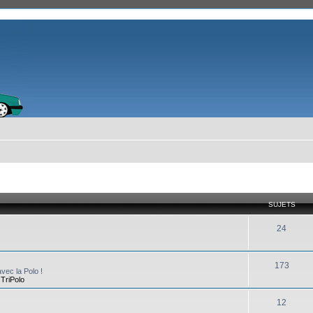
SUJETS
24
173
vec la Polo !
,
TriPolo
12