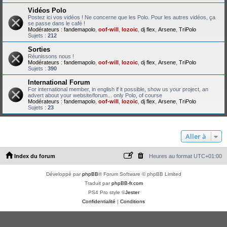
Vidéos Polo
Postez ici vos vidéos ! Ne concerne que les Polo. Pour les autres vidéos, ça
se passe dans le café !
Modérateurs :
fandemapolo
,
oof-will
,
lozoic
,
dj flex
,
Arsene
,
TriPolo
Sujets :
212
Sorties
Réunissons nous !
Modérateurs :
fandemapolo
,
oof-will
,
lozoic
,
dj flex
,
Arsene
,
TriPolo
Sujets :
390
International Forum
For international member, in english if it possible, show us your project, an
advert about your website/forum... only Polo, of course
Modérateurs :
fandemapolo
,
oof-will
,
lozoic
,
dj flex
,
Arsene
,
TriPolo
Sujets :
23
Aller à
Index du forum
Heures au format
UTC+01:00
Développé par
phpBB
® Forum Software © phpBB Limited
Traduit par
phpBB-fr.com
PS4 Pro style ©
Jester
Confidentialité
|
Conditions