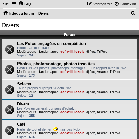
Site
FAQ
S’enregistrer
Connexion
R
Index du forum
Divers
e
Divers
c
Forum
h
e
Les Polos engagées en compétition
Photos, articles, dates,...
r
Modérateurs :
fandemapolo
,
oof-will
,
lozoic
,
dj flex
,
TriPolo
Sujets :
24
c
Photos, photomontage, photos insolites
h
Postez ici vos photos, photoshops, montages... ! En rapport avec la Polo !
Modérateurs :
fandemapolo
,
oof-will
,
lozoic
,
dj flex
,
Arsene
,
TriPolo
e
Sujets :
173
r
Selecta
Tout à propos du projet Selecta Polo
Modérateurs :
fandemapolo
,
oof-will
,
lozoic
,
dj flex
,
Arsene
,
TriPolo
Sujets :
12
Divers
Les Polo en général, conseils d'achat...
Modérateurs :
fandemapolo
,
oof-will
,
lozoic
,
dj flex
,
Arsene
,
TriPolo
Sujets :
355
Café
Parler de tout et de rien
mais pas Polo
Modérateurs :
fandemapolo
,
oof-will
,
lozoic
,
dj flex
,
Arsene
,
TriPolo
Sujets :
615