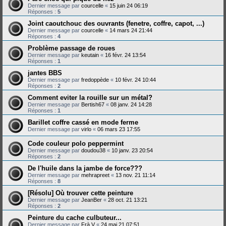
Dernier message par
courcelle
«
15 juin 24 06:19
Réponses :
5
Joint caoutchouc des ouvrants (fenetre, coffre, capot, ...)
Dernier message par
courcelle
«
14 mars 24 21:44
Réponses :
4
Problème passage de roues
Dernier message par
keutain
«
16 févr. 24 13:54
Réponses :
1
jantes BBS
Dernier message par
fredoppède
«
10 févr. 24 10:44
Réponses :
2
Comment eviter la rouille sur un métal?
Dernier message par
Bertish67
«
08 janv. 24 14:28
Réponses :
1
Barillet coffre cassé en mode ferme
Dernier message par
virlo
«
06 mars 23 17:55
Code couleur polo peppermint
Dernier message par
doudou38
«
10 janv. 23 20:54
Réponses :
2
De l'huile dans la jambe de force???
Dernier message par
mehrapreet
«
13 nov. 21 11:14
Réponses :
8
[Résolu] Où trouver cette peinture
Dernier message par
JeanBer
«
28 oct. 21 13:21
Réponses :
2
Peinture du cache culbuteur...
Dernier message par
Frà.V
«
24 mai 21 07:51