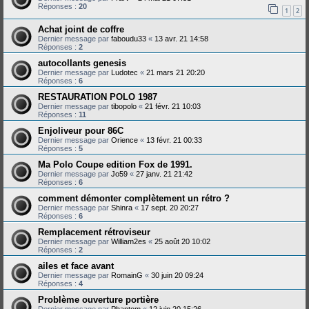
Réponses :
20
1
2
Achat joint de coffre
Dernier message par
faboudu33
«
13 avr. 21 14:58
Réponses :
2
autocollants genesis
Dernier message par
Ludotec
«
21 mars 21 20:20
Réponses :
6
RESTAURATION POLO 1987
Dernier message par
tibopolo
«
21 févr. 21 10:03
Réponses :
11
Enjoliveur pour 86C
Dernier message par
Orience
«
13 févr. 21 00:33
Réponses :
5
Ma Polo Coupe edition Fox de 1991.
Dernier message par
Jo59
«
27 janv. 21 21:42
Réponses :
6
comment démonter complètement un rétro ?
Dernier message par
Shinra
«
17 sept. 20 20:27
Réponses :
6
Remplacement rétroviseur
Dernier message par
William2es
«
25 août 20 10:02
Réponses :
2
ailes et face avant
Dernier message par
RomainG
«
30 juin 20 09:24
Réponses :
4
Problème ouverture portière