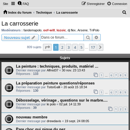
Site
FAQ
S’enregistrer
Connexion
R
Index du forum
Technique
La carrosserie
e
La carrosserie
c
Modérateurs :
fandemapolo
,
oof-will
,
lozoic
,
dj flex
,
Arsene
,
TriPolo
h
Rechercher
Recherche avanc
Nouveau sujet
e
Page
1
sur
17
1
2
3
4
5
17
Suivante
809 sujets
r
…
c
Sujets
h
La peinture : techniques, produits, matériel ...
e
Dernier message par
Alfred37
«
30 nov. 23 13:43
Réponses :
133
r
1
6
7
8
9
…
La préparation peinture questions/réponses
Dernier message par
TsitsiGalli
«
20 août 15 18:34
Réponses :
130
1
6
7
8
9
…
Débosselage, vérinage , questions sur le marbre....
Dernier message par
le polo
«
02 juil. 14 11:39
Réponses :
39
1
2
3
nouveau membre
Dernier message par
drewdavis
«
19 sept. 24 08:05
Pare choc qui pique du nez