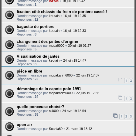
Dernier message par
lozoic
«
18 juil. 19 15:42
Réponses :
1
fixation côté châssis du frein de portière cassé!!
Dernier message par
keutain
«
16 juil. 19 12:35
Réponses :
12
baguette de portiere
Dernier message par
keutain
«
16 juil. 19 12:33
Réponses :
8
changement des jantes d'origine
Dernier message par
mopa9000
«
30 juin 19 01:27
Réponses :
5
Visualisation de jantes
Dernier message par
keutain
«
24 juin 19 14:47
Réponses :
8
pièce en fibre
Dernier message par
mopakarim6000
«
22 juin 19 17:37
Réponses :
22
1
2
démontage de la capote polo 1991
Dernier message par
mopakarim6000
«
22 juin 19 17:36
Réponses :
24
1
2
quelle ponceuse choisir?
Dernier message par
nl4000
«
24 avr. 19 18:54
Réponses :
35
1
2
3
open air
Dernier message par
Scania89
«
21 mars 19 18:42