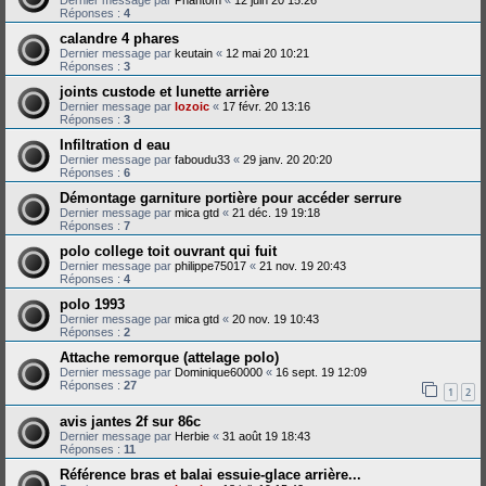
Dernier message par
Phantom
«
12 juin 20 15:26
Réponses :
4
calandre 4 phares
Dernier message par
keutain
«
12 mai 20 10:21
Réponses :
3
joints custode et lunette arrière
Dernier message par
lozoic
«
17 févr. 20 13:16
Réponses :
3
Infiltration d eau
Dernier message par
faboudu33
«
29 janv. 20 20:20
Réponses :
6
Démontage garniture portière pour accéder serrure
Dernier message par
mica gtd
«
21 déc. 19 19:18
Réponses :
7
polo college toit ouvrant qui fuit
Dernier message par
philippe75017
«
21 nov. 19 20:43
Réponses :
4
polo 1993
Dernier message par
mica gtd
«
20 nov. 19 10:43
Réponses :
2
Attache remorque (attelage polo)
Dernier message par
Dominique60000
«
16 sept. 19 12:09
Réponses :
27
1
2
avis jantes 2f sur 86c
Dernier message par
Herbie
«
31 août 19 18:43
Réponses :
11
Référence bras et balai essuie-glace arrière...