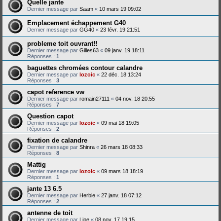
Quelle jante
Dernier message par
Saam
«
10 mars 19 09:02
Emplacement échappement G40
Dernier message par
GG40
«
23 févr. 19 21:51
probleme toit ouvrant!!
Dernier message par
Gilles63
«
09 janv. 19 18:11
Réponses :
1
baguettes chromées contour calandre
Dernier message par
lozoic
«
22 déc. 18 13:24
Réponses :
3
capot reference vw
Dernier message par
romain27111
«
04 nov. 18 20:55
Réponses :
7
Question capot
Dernier message par
lozoic
«
09 mai 18 19:05
Réponses :
2
fixation de calandre
Dernier message par
Shinra
«
26 mars 18 08:33
Réponses :
8
Mattig
Dernier message par
lozoic
«
09 mars 18 18:19
Réponses :
1
jante 13 6.5
Dernier message par
Herbie
«
27 janv. 18 07:12
Réponses :
2
antenne de toit
Dernier message par
Lipe
«
08 nov. 17 19:15