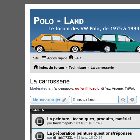
Site
Accès rapide
FAQ
Index du forum
Technique
La carrosserie
La carrosserie
Modérateurs :
fandemapolo
,
oof-will
,
lozoic
,
dj flex
,
Arsene
,
TriPolo
Recher
Re
Nouveau sujet
SUJETS
La peinture : techniques, produits, matériel ...
par
fandemapolo
»
03 févr. 10 17:43
La préparation peinture questions/réponses
par
dimitri@7331
»
23 janv. 10 20:34