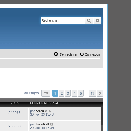
Rechercher
Recherche avanc
S’enregistrer
Connexion
Page
1
sur
17
1
2
3
4
5
17
Suivante
809 sujets
…
VUES
DERNIER MESSAGE
par
Alfred37
248065
30 nov. 23 13:43
par
TsitsiGalli
256360
20 août 15 18:34