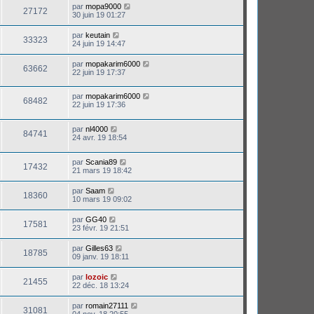
par
mopa9000
27172
30 juin 19 01:27
par
keutain
33323
24 juin 19 14:47
par
mopakarim6000
63662
22 juin 19 17:37
par
mopakarim6000
68482
22 juin 19 17:36
par
nl4000
84741
24 avr. 19 18:54
par
Scania89
17432
21 mars 19 18:42
par
Saam
18360
10 mars 19 09:02
par
GG40
17581
23 févr. 19 21:51
par
Gilles63
18785
09 janv. 19 18:11
par
lozoic
21455
22 déc. 18 13:24
par
romain27111
31081
04 nov. 18 20:55