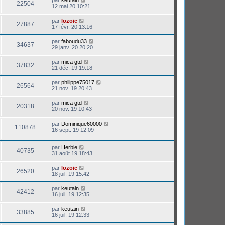
par
keutain
22504
12 mai 20 10:21
par
lozoic
27887
17 févr. 20 13:16
par
faboudu33
34637
29 janv. 20 20:20
par
mica gtd
37832
21 déc. 19 19:18
par
philippe75017
26564
21 nov. 19 20:43
par
mica gtd
20318
20 nov. 19 10:43
par
Dominique60000
110878
16 sept. 19 12:09
par
Herbie
40735
31 août 19 18:43
par
lozoic
26520
18 juil. 19 15:42
par
keutain
42412
16 juil. 19 12:35
par
keutain
33885
16 juil. 19 12:33