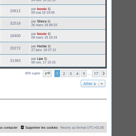
par
lozoic
20612
09 mai 18 19:05
par
Shinra
32516
26 mars 18 08:33
par
lozoic
18400
09 mars 18 18:19
par
Herbie
20272
27 janv. 18 07:12
par
Lipe
31383
08 nov. 17 19:15
Page
1
sur
17
1
2
3
4
5
17
Suivante
809 sujets
…
Aller à
s contacter
Supprimer les cookies
Heures au format
UTC+01:00