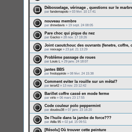
Débosselage, vérinage , questions sur le marbre
par
fandemapolo
»
03 févr. 10 17:41
nouveau membre
par
drewdavis
»
19 sept. 24 08:05
Pare choc qui pique du nez
par
Gacko
»
28 nov. 17 19:26
Joint caoutchouc des ouvrants (fenetre, coffre, ca
par
reexage
»
23 juil. 21 13:29
Problème passage de roues
par
Louis L
»
29 janv. 24 18:07
jantes BBS
par
fredoppède
»
08 févr. 24 15:38
Comment eviter la rouille sur un métal?
par
tera42
»
13 nov. 23 12:42
Barillet coffre cassé en mode ferme
par
virlo
»
06 mars 23 17:55
Code couleur polo peppermint
par
doudou38
»
07 janv. 23 16:20
De l'huile dans la jambe de force???
par
Atilla 95
»
02 juil. 15 09:51
[Résolu] Où trouver cette peinture