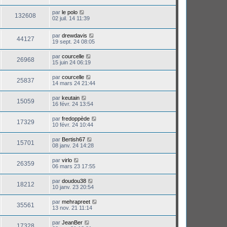
par
le polo
132608
02 juil. 14 11:39
par
drewdavis
44127
19 sept. 24 08:05
par
courcelle
26968
15 juin 24 06:19
par
courcelle
25837
14 mars 24 21:44
par
keutain
15059
16 févr. 24 13:54
par
fredoppède
17329
10 févr. 24 10:44
par
Bertish67
15701
08 janv. 24 14:28
par
virlo
26359
06 mars 23 17:55
par
doudou38
18212
10 janv. 23 20:54
par
mehrapreet
35561
13 nov. 21 11:14
par
JeanBer
17328