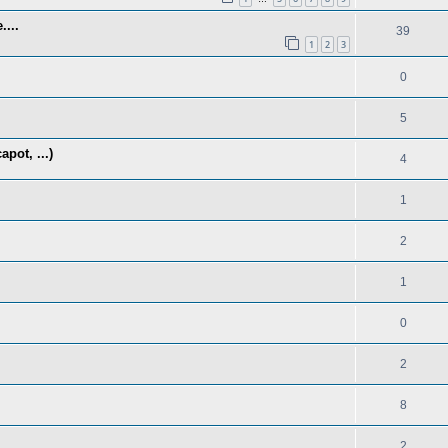
....
39
1
2
3
0
5
pot, ...)
4
1
2
1
0
2
8
2