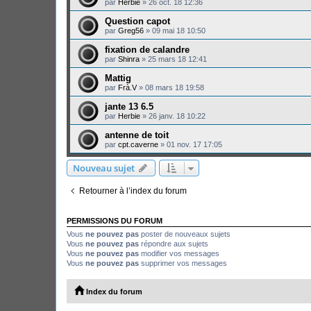
par
Herbie
»
26 oct. 18 12:36
Question capot
par
Greg56
»
09 mai 18 10:50
fixation de calandre
par
Shinra
»
25 mars 18 12:41
Mattig
par
Frà.V
»
08 mars 18 19:58
jante 13 6.5
par
Herbie
»
26 janv. 18 10:22
antenne de toit
par
cpt.caverne
»
01 nov. 17 17:05
Nouveau sujet
Retourner à l’index du forum
PERMISSIONS DU FORUM
Vous
ne pouvez pas
poster de nouveaux sujets
Vous
ne pouvez pas
répondre aux sujets
Vous
ne pouvez pas
modifier vos messages
Vous
ne pouvez pas
supprimer vos messages
Index du forum