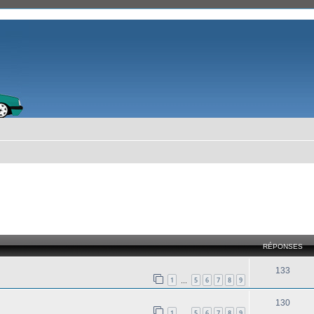
cher
cherche avancée
RÉPONSES
133
1
5
6
7
8
9
…
130
1
5
6
7
8
9
…