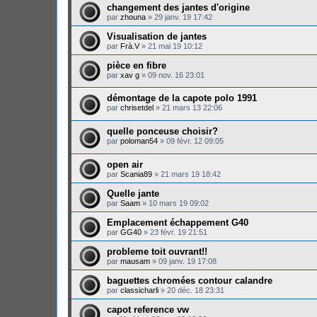
changement des jantes d'origine
par
zhouna
»
29 janv. 19 17:42
Visualisation de jantes
par
Frà.V
»
21 mai 19 10:12
pièce en fibre
par
xav g
»
09 nov. 16 23:01
démontage de la capote polo 1991
par
chrisetdel
»
21 mars 13 22:06
quelle ponceuse choisir?
par
poloman54
»
09 févr. 12 09:05
open air
par
Scania89
»
21 mars 19 18:42
Quelle jante
par
Saam
»
10 mars 19 09:02
Emplacement échappement G40
par
GG40
»
23 févr. 19 21:51
probleme toit ouvrant!!
par
mausam
»
09 janv. 19 17:08
baguettes chromées contour calandre
par
classicharli
»
20 déc. 18 23:31
capot reference vw