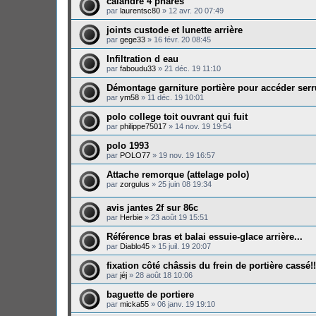
calandre 4 phares
par
laurentsc80
»
12 avr. 20 07:49
joints custode et lunette arrière
par
gege33
»
16 févr. 20 08:45
Infiltration d eau
par
faboudu33
»
21 déc. 19 11:10
Démontage garniture portière pour accéder serr
par
ym58
»
11 déc. 19 10:01
polo college toit ouvrant qui fuit
par
philippe75017
»
14 nov. 19 19:54
polo 1993
par
POLO77
»
19 nov. 19 16:57
Attache remorque (attelage polo)
par
zorgulus
»
25 juin 08 19:34
avis jantes 2f sur 86c
par
Herbie
»
23 août 19 15:51
Référence bras et balai essuie-glace arrière...
par
Diablo45
»
15 juil. 19 20:07
fixation côté châssis du frein de portière cassé!!
par
jéj
»
28 août 18 10:06
baguette de portiere
par
micka55
»
06 janv. 19 19:10