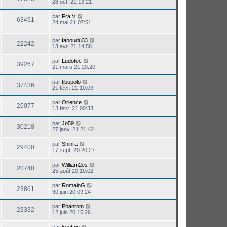
28 oct. 21 13:21
par
Frà.V
63491
24 mai 21 07:51
par
faboudu33
22242
13 avr. 21 14:58
par
Ludotec
39267
21 mars 21 20:20
par
tibopolo
37436
21 févr. 21 10:03
par
Orience
26077
13 févr. 21 00:33
par
Jo59
30218
27 janv. 21 21:42
par
Shinra
29400
17 sept. 20 20:27
par
William2es
20740
25 août 20 10:02
par
RomainG
23861
30 juin 20 09:24
par
Phantom
23332
12 juin 20 15:26