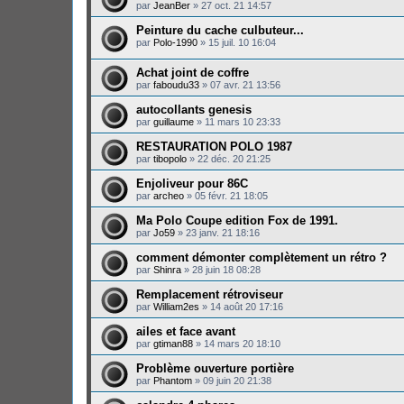
par
JeanBer
»
27 oct. 21 14:57
Peinture du cache culbuteur...
par
Polo-1990
»
15 juil. 10 16:04
Achat joint de coffre
par
faboudu33
»
07 avr. 21 13:56
autocollants genesis
par
guillaume
»
11 mars 10 23:33
RESTAURATION POLO 1987
par
tibopolo
»
22 déc. 20 21:25
Enjoliveur pour 86C
par
archeo
»
05 févr. 21 18:05
Ma Polo Coupe edition Fox de 1991.
par
Jo59
»
23 janv. 21 18:16
comment démonter complètement un rétro ?
par
Shinra
»
28 juin 18 08:28
Remplacement rétroviseur
par
William2es
»
14 août 20 17:16
ailes et face avant
par
gtiman88
»
14 mars 20 18:10
Problème ouverture portière
par
Phantom
»
09 juin 20 21:38