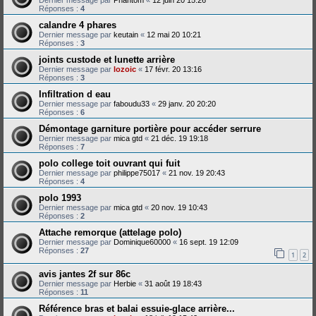
Dernier message par
Phantom
«
12 juin 20 15:26
Réponses :
4
calandre 4 phares
Dernier message par
keutain
«
12 mai 20 10:21
Réponses :
3
joints custode et lunette arrière
Dernier message par
lozoic
«
17 févr. 20 13:16
Réponses :
3
Infiltration d eau
Dernier message par
faboudu33
«
29 janv. 20 20:20
Réponses :
6
Démontage garniture portière pour accéder serrure
Dernier message par
mica gtd
«
21 déc. 19 19:18
Réponses :
7
polo college toit ouvrant qui fuit
Dernier message par
philippe75017
«
21 nov. 19 20:43
Réponses :
4
polo 1993
Dernier message par
mica gtd
«
20 nov. 19 10:43
Réponses :
2
Attache remorque (attelage polo)
Dernier message par
Dominique60000
«
16 sept. 19 12:09
Réponses :
27
1
2
avis jantes 2f sur 86c
Dernier message par
Herbie
«
31 août 19 18:43
Réponses :
11
Référence bras et balai essuie-glace arrière...