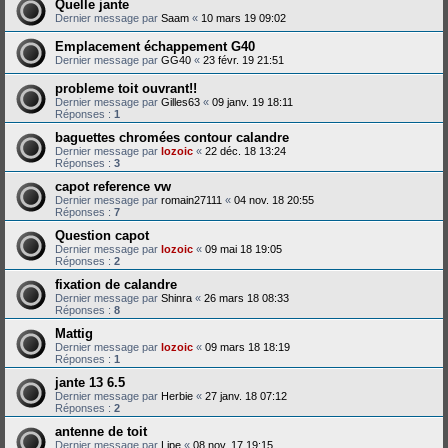
Quelle jante
Dernier message par
Saam
«
10 mars 19 09:02
Emplacement échappement G40
Dernier message par
GG40
«
23 févr. 19 21:51
probleme toit ouvrant!!
Dernier message par
Gilles63
«
09 janv. 19 18:11
Réponses :
1
baguettes chromées contour calandre
Dernier message par
lozoic
«
22 déc. 18 13:24
Réponses :
3
capot reference vw
Dernier message par
romain27111
«
04 nov. 18 20:55
Réponses :
7
Question capot
Dernier message par
lozoic
«
09 mai 18 19:05
Réponses :
2
fixation de calandre
Dernier message par
Shinra
«
26 mars 18 08:33
Réponses :
8
Mattig
Dernier message par
lozoic
«
09 mars 18 18:19
Réponses :
1
jante 13 6.5
Dernier message par
Herbie
«
27 janv. 18 07:12
Réponses :
2
antenne de toit
Dernier message par
Lipe
«
08 nov. 17 19:15