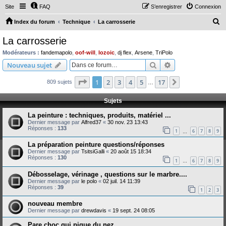
Site
FAQ
S’enregistrer
Connexion
R
Index du forum
Technique
La carrosserie
e
La carrosserie
c
Modérateurs :
fandemapolo
,
oof-will
,
lozoic
,
dj flex
,
Arsene
,
TriPolo
h
Rechercher
Recherche avanc
Nouveau sujet
e
Page
1
sur
17
1
2
3
4
5
17
Suivante
809 sujets
r
…
c
Sujets
h
La peinture : techniques, produits, matériel ...
e
Dernier message par
Alfred37
«
30 nov. 23 13:43
Réponses :
133
r
1
6
7
8
9
…
La préparation peinture questions/réponses
Dernier message par
TsitsiGalli
«
20 août 15 18:34
Réponses :
130
1
6
7
8
9
…
Débosselage, vérinage , questions sur le marbre....
Dernier message par
le polo
«
02 juil. 14 11:39
Réponses :
39
1
2
3
nouveau membre
Dernier message par
drewdavis
«
19 sept. 24 08:05
Pare choc qui pique du nez