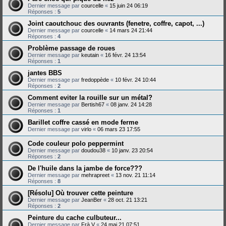
Dernier message par
courcelle
«
15 juin 24 06:19
Réponses :
5
Joint caoutchouc des ouvrants (fenetre, coffre, capot, ...)
Dernier message par
courcelle
«
14 mars 24 21:44
Réponses :
4
Problème passage de roues
Dernier message par
keutain
«
16 févr. 24 13:54
Réponses :
1
jantes BBS
Dernier message par
fredoppède
«
10 févr. 24 10:44
Réponses :
2
Comment eviter la rouille sur un métal?
Dernier message par
Bertish67
«
08 janv. 24 14:28
Réponses :
1
Barillet coffre cassé en mode ferme
Dernier message par
virlo
«
06 mars 23 17:55
Code couleur polo peppermint
Dernier message par
doudou38
«
10 janv. 23 20:54
Réponses :
2
De l'huile dans la jambe de force???
Dernier message par
mehrapreet
«
13 nov. 21 11:14
Réponses :
8
[Résolu] Où trouver cette peinture
Dernier message par
JeanBer
«
28 oct. 21 13:21
Réponses :
2
Peinture du cache culbuteur...
Dernier message par
Frà.V
«
24 mai 21 07:51