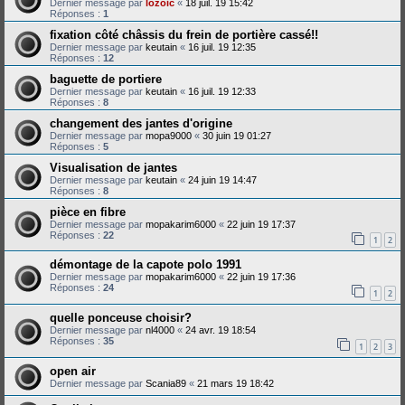
Dernier message par
lozoic
«
18 juil. 19 15:42
Réponses :
1
fixation côté châssis du frein de portière cassé!!
Dernier message par
keutain
«
16 juil. 19 12:35
Réponses :
12
baguette de portiere
Dernier message par
keutain
«
16 juil. 19 12:33
Réponses :
8
changement des jantes d'origine
Dernier message par
mopa9000
«
30 juin 19 01:27
Réponses :
5
Visualisation de jantes
Dernier message par
keutain
«
24 juin 19 14:47
Réponses :
8
pièce en fibre
Dernier message par
mopakarim6000
«
22 juin 19 17:37
Réponses :
22
1
2
démontage de la capote polo 1991
Dernier message par
mopakarim6000
«
22 juin 19 17:36
Réponses :
24
1
2
quelle ponceuse choisir?
Dernier message par
nl4000
«
24 avr. 19 18:54
Réponses :
35
1
2
3
open air
Dernier message par
Scania89
«
21 mars 19 18:42