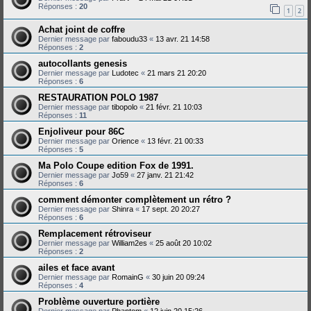
Réponses :
20
1
2
Achat joint de coffre
Dernier message par
faboudu33
«
13 avr. 21 14:58
Réponses :
2
autocollants genesis
Dernier message par
Ludotec
«
21 mars 21 20:20
Réponses :
6
RESTAURATION POLO 1987
Dernier message par
tibopolo
«
21 févr. 21 10:03
Réponses :
11
Enjoliveur pour 86C
Dernier message par
Orience
«
13 févr. 21 00:33
Réponses :
5
Ma Polo Coupe edition Fox de 1991.
Dernier message par
Jo59
«
27 janv. 21 21:42
Réponses :
6
comment démonter complètement un rétro ?
Dernier message par
Shinra
«
17 sept. 20 20:27
Réponses :
6
Remplacement rétroviseur
Dernier message par
William2es
«
25 août 20 10:02
Réponses :
2
ailes et face avant
Dernier message par
RomainG
«
30 juin 20 09:24
Réponses :
4
Problème ouverture portière