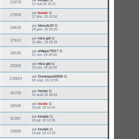
par
keutain
22478
12 mai 20 10:21
par
lozoic
27859
17 févr. 20 13:16
par
faboudu33
34616
29 janv. 20 20:20
par
mica gtd
37812
21 déc. 19 19:18
par
philippe75017
26535
21 nov. 19 20:43
par
mica gtd
20300
20 nov. 19 10:43
par
Dominique60000
110824
16 sept. 19 12:09
par
Herbie
40709
31 août 19 18:43
par
lozoic
26500
18 juil. 19 15:42
par
keutain
42397
16 juil. 19 12:35
par
keutain
33856
16 juil. 19 12:33