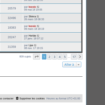
par
lozoic
20579
09 mai 18 19:05
par
Shinra
32496
26 mars 18 08:33
par
lozoic
18383
09 mars 18 18:19
par
Herbie
20247
27 janv. 18 07:12
par
Lipe
31359
08 nov. 17 19:15
Page
1
sur
17
1
2
3
4
5
17
Suivante
809 sujets
…
Aller à
s contacter
Supprimer les cookies
Heures au format
UTC+01:00