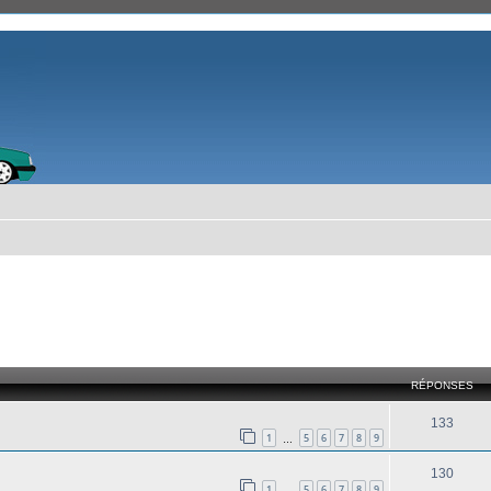
cher
cherche avancée
RÉPONSES
133
1
5
6
7
8
9
…
130
1
5
6
7
8
9
…