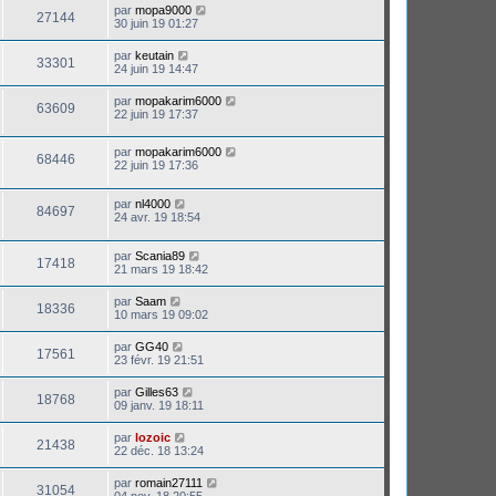
par
mopa9000
27144
30 juin 19 01:27
par
keutain
33301
24 juin 19 14:47
par
mopakarim6000
63609
22 juin 19 17:37
par
mopakarim6000
68446
22 juin 19 17:36
par
nl4000
84697
24 avr. 19 18:54
par
Scania89
17418
21 mars 19 18:42
par
Saam
18336
10 mars 19 09:02
par
GG40
17561
23 févr. 19 21:51
par
Gilles63
18768
09 janv. 19 18:11
par
lozoic
21438
22 déc. 18 13:24
par
romain27111
31054
04 nov. 18 20:55