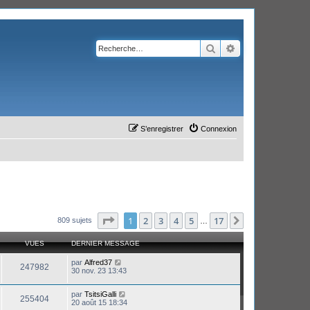
Rechercher
Recherche avanc
S’enregistrer
Connexion
Page
1
sur
17
1
2
3
4
5
17
Suivante
809 sujets
…
VUES
DERNIER MESSAGE
par
Alfred37
247982
30 nov. 23 13:43
par
TsitsiGalli
255404
20 août 15 18:34