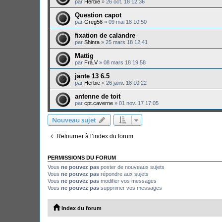
par
Herbie
»
26 oct. 18 12:36
Question capot
par
Greg56
»
09 mai 18 10:50
fixation de calandre
par
Shinra
»
25 mars 18 12:41
Mattig
par
Frà.V
»
08 mars 18 19:58
jante 13 6.5
par
Herbie
»
26 janv. 18 10:22
antenne de toit
par
cpt.caverne
»
01 nov. 17 17:05
Nouveau sujet
Retourner à l’index du forum
PERMISSIONS DU FORUM
Vous
ne pouvez pas
poster de nouveaux sujets
Vous
ne pouvez pas
répondre aux sujets
Vous
ne pouvez pas
modifier vos messages
Vous
ne pouvez pas
supprimer vos messages
Index du forum