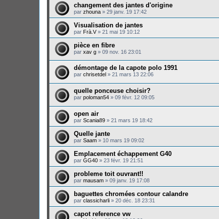
changement des jantes d'origine
par
zhouna
»
29 janv. 19 17:42
Visualisation de jantes
par
Frà.V
»
21 mai 19 10:12
pièce en fibre
par
xav g
»
09 nov. 16 23:01
démontage de la capote polo 1991
par
chrisetdel
»
21 mars 13 22:06
quelle ponceuse choisir?
par
poloman54
»
09 févr. 12 09:05
open air
par
Scania89
»
21 mars 19 18:42
Quelle jante
par
Saam
»
10 mars 19 09:02
Emplacement échappement G40
par
GG40
»
23 févr. 19 21:51
probleme toit ouvrant!!
par
mausam
»
09 janv. 19 17:08
baguettes chromées contour calandre
par
classicharli
»
20 déc. 18 23:31
capot reference vw