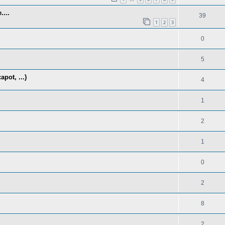
....
39
1
2
3
0
5
pot, ...)
4
1
2
1
0
2
8
2