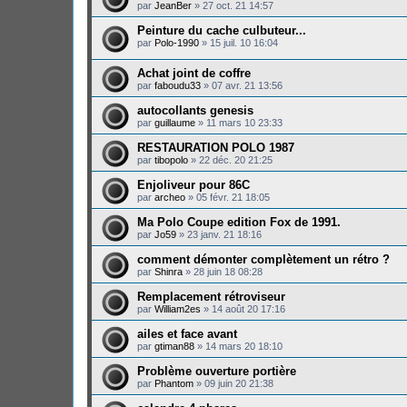
par
JeanBer
»
27 oct. 21 14:57
Peinture du cache culbuteur...
par
Polo-1990
»
15 juil. 10 16:04
Achat joint de coffre
par
faboudu33
»
07 avr. 21 13:56
autocollants genesis
par
guillaume
»
11 mars 10 23:33
RESTAURATION POLO 1987
par
tibopolo
»
22 déc. 20 21:25
Enjoliveur pour 86C
par
archeo
»
05 févr. 21 18:05
Ma Polo Coupe edition Fox de 1991.
par
Jo59
»
23 janv. 21 18:16
comment démonter complètement un rétro ?
par
Shinra
»
28 juin 18 08:28
Remplacement rétroviseur
par
William2es
»
14 août 20 17:16
ailes et face avant
par
gtiman88
»
14 mars 20 18:10
Problème ouverture portière
par
Phantom
»
09 juin 20 21:38