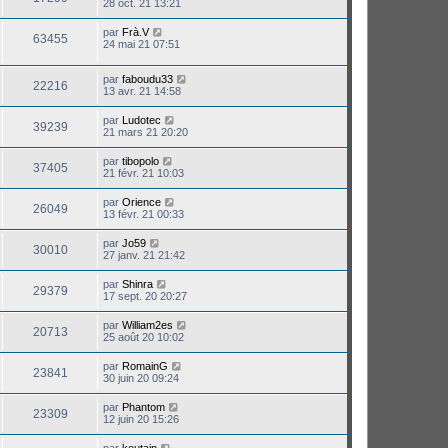
28 oct. 21 13:21
par
Frà.V
63455
24 mai 21 07:51
par
faboudu33
22216
13 avr. 21 14:58
par
Ludotec
39239
21 mars 21 20:20
par
tibopolo
37405
21 févr. 21 10:03
par
Orience
26049
13 févr. 21 00:33
par
Jo59
30010
27 janv. 21 21:42
par
Shinra
29379
17 sept. 20 20:27
par
William2es
20713
25 août 20 10:02
par
RomainG
23841
30 juin 20 09:24
par
Phantom
23309
12 juin 20 15:26