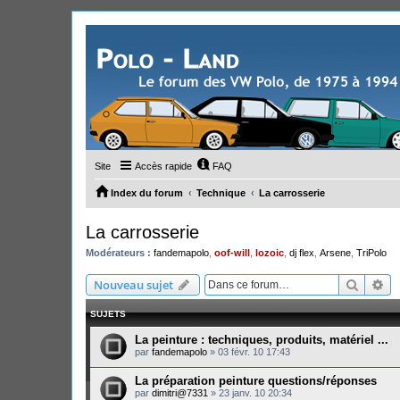
Site
Accès rapide
FAQ
Index du forum
Technique
La carrosserie
La carrosserie
Modérateurs :
fandemapolo
,
oof-will
,
lozoic
,
dj flex
,
Arsene
,
TriPolo
Recher
Re
Nouveau sujet
SUJETS
La peinture : techniques, produits, matériel ...
par
fandemapolo
»
03 févr. 10 17:43
La préparation peinture questions/réponses
par
dimitri@7331
»
23 janv. 10 20:34