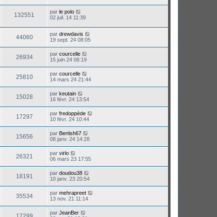
par
le polo
132551
02 juil. 14 11:39
par
drewdavis
44060
19 sept. 24 08:05
par
courcelle
26934
15 juin 24 06:19
par
courcelle
25810
14 mars 24 21:44
par
keutain
15028
16 févr. 24 13:54
par
fredoppède
17297
10 févr. 24 10:44
par
Bertish67
15656
08 janv. 24 14:28
par
virlo
26321
06 mars 23 17:55
par
doudou38
18191
10 janv. 23 20:54
par
mehrapreet
35534
13 nov. 21 11:14
par
JeanBer
17299