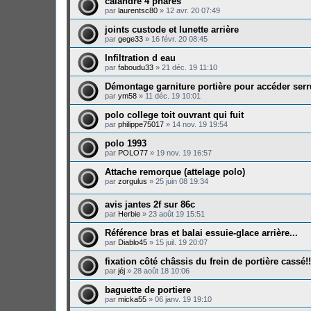
calandre 4 phares
par
laurentsc80
»
12 avr. 20 07:49
joints custode et lunette arrière
par
gege33
»
16 févr. 20 08:45
Infiltration d eau
par
faboudu33
»
21 déc. 19 11:10
Démontage garniture portière pour accéder serr
par
ym58
»
11 déc. 19 10:01
polo college toit ouvrant qui fuit
par
philippe75017
»
14 nov. 19 19:54
polo 1993
par
POLO77
»
19 nov. 19 16:57
Attache remorque (attelage polo)
par
zorgulus
»
25 juin 08 19:34
avis jantes 2f sur 86c
par
Herbie
»
23 août 19 15:51
Référence bras et balai essuie-glace arrière...
par
Diablo45
»
15 juil. 19 20:07
fixation côté châssis du frein de portière cassé!!
par
jéj
»
28 août 18 10:06
baguette de portiere
par
micka55
»
06 janv. 19 19:10