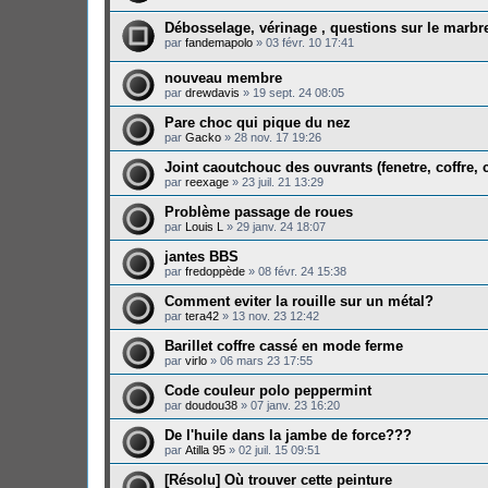
Débosselage, vérinage , questions sur le marbre
par
fandemapolo
»
03 févr. 10 17:41
nouveau membre
par
drewdavis
»
19 sept. 24 08:05
Pare choc qui pique du nez
par
Gacko
»
28 nov. 17 19:26
Joint caoutchouc des ouvrants (fenetre, coffre, ca
par
reexage
»
23 juil. 21 13:29
Problème passage de roues
par
Louis L
»
29 janv. 24 18:07
jantes BBS
par
fredoppède
»
08 févr. 24 15:38
Comment eviter la rouille sur un métal?
par
tera42
»
13 nov. 23 12:42
Barillet coffre cassé en mode ferme
par
virlo
»
06 mars 23 17:55
Code couleur polo peppermint
par
doudou38
»
07 janv. 23 16:20
De l'huile dans la jambe de force???
par
Atilla 95
»
02 juil. 15 09:51
[Résolu] Où trouver cette peinture