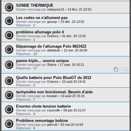
SONDE THERMIQUE
Dernier message par
sebaures16
«
13 févr. 21 22:53
Les codes ne s'allument pas
Dernier message par
gouray
«
23 déc. 20 13:52
Réponses :
1
problème allumage polo 4
Dernier message par
Orience
«
01 déc. 20 13:25
Réponses :
1
Dépannage de l'allumage Polo 86CHZ2
Dernier message par
afnbdsds
«
12 nov. 20 20:09
Réponses :
13
panne triple… source unique
Dernier message par
Shinra
«
17 sept. 20 20:21
Réponses :
17
1
2
Quelle batterie pour Polo BlueGT de 2012
Dernier message par
Orience
«
23 août 20 19:41
Réponses :
3
tachymètre non fonctionnel. Besoin d'aide
Dernier message par
keutain
«
19 août 20 15:15
Réponses :
7
Enorme chute tension batterie
Dernier message par
courcelle
«
06 juin 20 21:57
Réponses :
4
Problème remontage bobine
Dernier message par
pierru9
«
02 mai 20 14:54
Réponses :
4