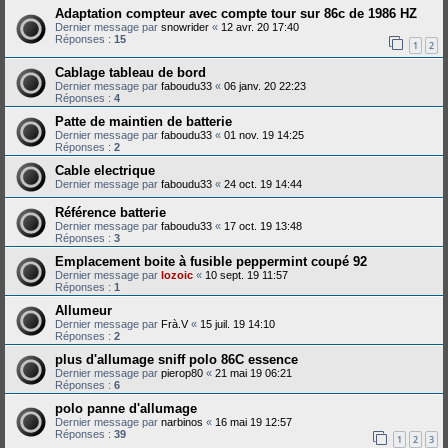
Adaptation compteur avec compte tour sur 86c de 1986 HZ
Dernier message par
snowrider
«
12 avr. 20 17:40
Réponses :
15
1
2
Cablage tableau de bord
Dernier message par
faboudu33
«
06 janv. 20 22:23
Réponses :
4
Patte de maintien de batterie
Dernier message par
faboudu33
«
01 nov. 19 14:25
Réponses :
2
Cable electrique
Dernier message par
faboudu33
«
24 oct. 19 14:44
Référence batterie
Dernier message par
faboudu33
«
17 oct. 19 13:48
Réponses :
3
Emplacement boite à fusible peppermint coupé 92
Dernier message par
lozoic
«
10 sept. 19 11:57
Réponses :
1
Allumeur
Dernier message par
Frà.V
«
15 juil. 19 14:10
Réponses :
2
plus d'allumage sniff polo 86C essence
Dernier message par
pierop80
«
21 mai 19 06:21
Réponses :
6
polo panne d'allumage
Dernier message par
narbinos
«
16 mai 19 12:57
Réponses :
39
1
2
3