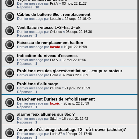
Dernier message par
Frà.V
«
03 nov. 22 11:27
Réponses :
10
Câbles de batterie 86c : remplacement
Dernier message par
keutain
«
22 sept. 22 16:40
Ventillation vitesse 1+2=hs, 3=ok
Dernier message par
Orience
«
03 sept. 22 16:36
Réponses :
1
Faisceau de remplacement haillon
Dernier message par
lozoic
«
19 juil. 22 19:59
Indication du niveau d'essence.
Dernier message par
Frà.V
«
17 mai 22 15:56
Réponses :
1
Problème essuies glaces/ventilation + coupure moteur
Dernier message par
Hoko
«
07 mars 22 10:39
Problème d'allumage
Dernier message par
keutain
«
21 janv. 22 15:59
Réponses :
1
Branchement Durites de refroidissement
Dernier message par
lozoic
«
20 janv. 22 13:39
Réponses :
1
alarme feux allumés sur 86c ?
Dernier message par
Stitch
«
16 sept. 21 12:42
Réponses :
1
Ampoule d'éclairage chauffage T2 - où trouver (acheter)?
Dernier message par
Ludo 87
«
10 sept. 21 17:48
Réponses :
1