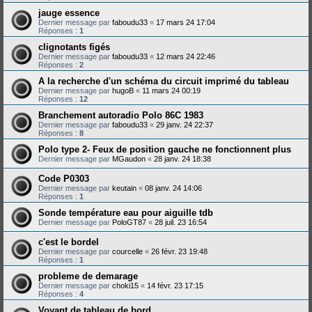
jauge essence
Dernier message par
faboudu33
«
17 mars 24 17:04
Réponses :
1
clignotants figés
Dernier message par
faboudu33
«
12 mars 24 22:46
Réponses :
2
A la recherche d'un schéma du circuit imprimé du tableau
Dernier message par
hugoB
«
11 mars 24 00:19
Réponses :
12
Branchement autoradio Polo 86C 1983
Dernier message par
faboudu33
«
29 janv. 24 22:37
Réponses :
8
Polo type 2- Feux de position gauche ne fonctionnent plus
Dernier message par
MGaudon
«
28 janv. 24 18:38
Code P0303
Dernier message par
keutain
«
08 janv. 24 14:06
Réponses :
1
Sonde température eau pour aiguille tdb
Dernier message par
PoloGT87
«
28 juil. 23 16:54
c'est le bordel
Dernier message par
courcelle
«
26 févr. 23 19:48
Réponses :
1
probleme de demarage
Dernier message par
choki15
«
14 févr. 23 17:15
Réponses :
4
Voyant de tableau de bord