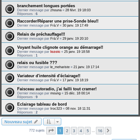
branchement longues portées
Dernier message par
zhouna
«
28 févr. 19 18:03
Réponses :
6
Raccorder/Réparer une prise-Sonde bleu!!
Dernier message par
Frà.V
«
30 janv. 19 17:49
Relais de préchauffage!!!
Dernier message par
Frà.V
«
29 janv. 19 20:10
Voyant huile clignote orange au démarrage!!
Dernier message par
lozoic
«
25 janv. 19 18:58
Réponses :
1
relais ou fusible ???
Dernier message par
le_mehariste
«
21 janv. 19 17:14
Variateur d'intensité d'éclairage!!
Dernier message par
Frà.V
«
17 janv. 19 18:19
Faisceau autoradio, j'ai failli tout cramer!
Dernier message par
moung
«
15 déc. 18 00:14
Réponses :
9
Eclairage tableau de bord
Dernier message par
Iroc323
«
08 nov. 18 11:31
Réponses :
2
Nouveau sujet
Page
1
sur
16
1
2
3
4
5
16
Suivante
772 sujets
…