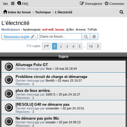
Site
FAQ
S’enregistrer
Connexion
R
Index du forum
Technique
L'électricité
e
L'électricité
c
Modérateurs :
fandemapolo
,
oof-will
,
lozoic
,
dj flex
,
Arsene
,
TriPolo
h
Rechercher
Recherche avanc
Nouveau sujet
e
Page
1
sur
16
1
2
3
4
5
16
Suivante
772 sujets
r
…
c
Sujets
h
Allumage Polo GT
e
Dernier message par
Yeut
«
18 mai 26 18:44
r
Problème circuit de charge et démarrage
Dernier message par
Ben66
«
02 mars 25 19:37
Réponses :
2
plus de feux arrière.
Dernier message par
1600 S
«
25 juin 24 16:27
Réponses :
1
[RESOLU] G40 ne démarre pas
Dernier message par
snowrider
«
02 juin 24 10:01
Réponses :
3
Ne démarre pas polo 86c
Dernier message par
keutain
«
02 juin 24 09:13
Réponses :
2