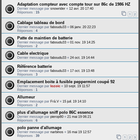
Adaptation compteur avec compte tour sur 86c de 1986 HZ
Dernier message par
snowrider
«
12 avr. 20 17:40
Réponses :
15
1
2
Cablage tableau de bord
Dernier message par
faboudu33
«
06 janv. 20 22:23
Réponses :
4
Patte de maintien de batterie
Dernier message par
faboudu33
«
01 nov. 19 14:25
Réponses :
2
Cable electrique
Dernier message par
faboudu33
«
24 oct. 19 14:44
Référence batterie
Dernier message par
faboudu33
«
17 oct. 19 13:48
Réponses :
3
Emplacement boite à fusible peppermint coupé 92
Dernier message par
lozoic
«
10 sept. 19 11:57
Réponses :
1
Allumeur
Dernier message par
Frà.V
«
15 juil. 19 14:10
Réponses :
2
plus d'allumage sniff polo 86C essence
Dernier message par
pierop80
«
21 mai 19 06:21
Réponses :
6
polo panne d'allumage
Dernier message par
narbinos
«
16 mai 19 12:57
Réponses :
39
1
2
3