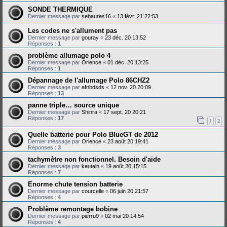
SONDE THERMIQUE
Dernier message par
sebaures16
«
13 févr. 21 22:53
Les codes ne s'allument pas
Dernier message par
gouray
«
23 déc. 20 13:52
Réponses :
1
problème allumage polo 4
Dernier message par
Orience
«
01 déc. 20 13:25
Réponses :
1
Dépannage de l'allumage Polo 86CHZ2
Dernier message par
afnbdsds
«
12 nov. 20 20:09
Réponses :
13
panne triple… source unique
Dernier message par
Shinra
«
17 sept. 20 20:21
Réponses :
17
1
2
Quelle batterie pour Polo BlueGT de 2012
Dernier message par
Orience
«
23 août 20 19:41
Réponses :
3
tachymètre non fonctionnel. Besoin d'aide
Dernier message par
keutain
«
19 août 20 15:15
Réponses :
7
Enorme chute tension batterie
Dernier message par
courcelle
«
06 juin 20 21:57
Réponses :
4
Problème remontage bobine
Dernier message par
pierru9
«
02 mai 20 14:54
Réponses :
4