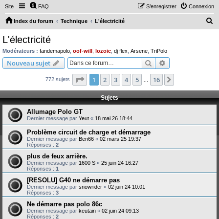
Site
FAQ
S’enregistrer
Connexion
R
Index du forum
Technique
L'électricité
e
L'électricité
c
Modérateurs :
fandemapolo
,
oof-will
,
lozoic
,
dj flex
,
Arsene
,
TriPolo
h
Rechercher
Recherche avanc
Nouveau sujet
e
Page
1
sur
16
1
2
3
4
5
16
Suivante
772 sujets
r
…
c
Sujets
h
Allumage Polo GT
e
Dernier message par
Yeut
«
18 mai 26 18:44
r
Problème circuit de charge et démarrage
Dernier message par
Ben66
«
02 mars 25 19:37
Réponses :
2
plus de feux arrière.
Dernier message par
1600 S
«
25 juin 24 16:27
Réponses :
1
[RESOLU] G40 ne démarre pas
Dernier message par
snowrider
«
02 juin 24 10:01
Réponses :
3
Ne démarre pas polo 86c
Dernier message par
keutain
«
02 juin 24 09:13
Réponses :
2