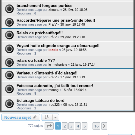
branchement longues portées
Dernier message par
zhouna
«
28 févr. 19 18:03
Réponses :
6
Raccorder/Réparer une prise-Sonde bleu!!
Dernier message par
Frà.V
«
30 janv. 19 17:49
Relais de préchauffage!!!
Dernier message par
Frà.V
«
29 janv. 19 20:10
Voyant huile clignote orange au démarrage!!
Dernier message par
lozoic
«
25 janv. 19 18:58
Réponses :
1
relais ou fusible ???
Dernier message par
le_mehariste
«
21 janv. 19 17:14
Variateur d'intensité d'éclairage!!
Dernier message par
Frà.V
«
17 janv. 19 18:19
Faisceau autoradio, j'ai failli tout cramer!
Dernier message par
moung
«
15 déc. 18 00:14
Réponses :
9
Eclairage tableau de bord
Dernier message par
Iroc323
«
08 nov. 18 11:31
Réponses :
2
Nouveau sujet
Page
1
sur
16
1
2
3
4
5
16
Suivante
772 sujets
…