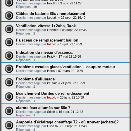
Dernier message par
Frà.V
«
03 nov. 22 11:27
Réponses :
10
Câbles de batterie 86c : remplacement
Dernier message par
keutain
«
22 sept. 22 16:40
Ventillation vitesse 1+2=hs, 3=ok
Dernier message par
Orience
«
03 sept. 22 16:36
Réponses :
1
Faisceau de remplacement haillon
Dernier message par
lozoic
«
19 juil. 22 19:59
Indication du niveau d'essence.
Dernier message par
Frà.V
«
17 mai 22 15:56
Réponses :
1
Problème essuies glaces/ventilation + coupure moteur
Dernier message par
Hoko
«
07 mars 22 10:39
Problème d'allumage
Dernier message par
keutain
«
21 janv. 22 15:59
Réponses :
1
Branchement Durites de refroidissement
Dernier message par
lozoic
«
20 janv. 22 13:39
Réponses :
1
alarme feux allumés sur 86c ?
Dernier message par
Stitch
«
16 sept. 21 12:42
Réponses :
1
Ampoule d'éclairage chauffage T2 - où trouver (acheter)?
Dernier message par
Ludo 87
«
10 sept. 21 17:48
Réponses :
1