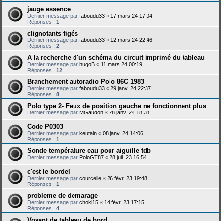
jauge essence
Dernier message par
faboudu33
«
17 mars 24 17:04
Réponses :
1
clignotants figés
Dernier message par
faboudu33
«
12 mars 24 22:46
Réponses :
2
A la recherche d'un schéma du circuit imprimé du tableau
Dernier message par
hugoB
«
11 mars 24 00:19
Réponses :
12
Branchement autoradio Polo 86C 1983
Dernier message par
faboudu33
«
29 janv. 24 22:37
Réponses :
8
Polo type 2- Feux de position gauche ne fonctionnent plus
Dernier message par
MGaudon
«
28 janv. 24 18:38
Code P0303
Dernier message par
keutain
«
08 janv. 24 14:06
Réponses :
1
Sonde température eau pour aiguille tdb
Dernier message par
PoloGT87
«
28 juil. 23 16:54
c'est le bordel
Dernier message par
courcelle
«
26 févr. 23 19:48
Réponses :
1
probleme de demarage
Dernier message par
choki15
«
14 févr. 23 17:15
Réponses :
4
Voyant de tableau de bord