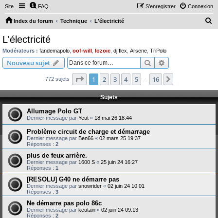
Site
FAQ
S’enregistrer
Connexion
R
Index du forum
Technique
L'électricité
e
L'électricité
c
Modérateurs :
fandemapolo
,
oof-will
,
lozoic
,
dj flex
,
Arsene
,
TriPolo
h
Rechercher
Recherche avanc
Nouveau sujet
e
Page
1
sur
16
1
2
3
4
5
16
Suivante
772 sujets
r
…
c
Sujets
h
Allumage Polo GT
e
Dernier message par
Yeut
«
18 mai 26 18:44
r
Problème circuit de charge et démarrage
Dernier message par
Ben66
«
02 mars 25 19:37
Réponses :
2
plus de feux arrière.
Dernier message par
1600 S
«
25 juin 24 16:27
Réponses :
1
[RESOLU] G40 ne démarre pas
Dernier message par
snowrider
«
02 juin 24 10:01
Réponses :
3
Ne démarre pas polo 86c
Dernier message par
keutain
«
02 juin 24 09:13
Réponses :
2