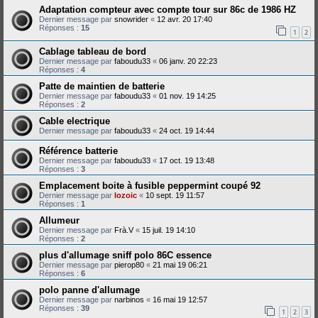
Adaptation compteur avec compte tour sur 86c de 1986 HZ
Dernier message par
snowrider
«
12 avr. 20 17:40
Réponses :
15
1
2
Cablage tableau de bord
Dernier message par
faboudu33
«
06 janv. 20 22:23
Réponses :
4
Patte de maintien de batterie
Dernier message par
faboudu33
«
01 nov. 19 14:25
Réponses :
2
Cable electrique
Dernier message par
faboudu33
«
24 oct. 19 14:44
Référence batterie
Dernier message par
faboudu33
«
17 oct. 19 13:48
Réponses :
3
Emplacement boite à fusible peppermint coupé 92
Dernier message par
lozoic
«
10 sept. 19 11:57
Réponses :
1
Allumeur
Dernier message par
Frà.V
«
15 juil. 19 14:10
Réponses :
2
plus d'allumage sniff polo 86C essence
Dernier message par
pierop80
«
21 mai 19 06:21
Réponses :
6
polo panne d'allumage
Dernier message par
narbinos
«
16 mai 19 12:57
Réponses :
39
1
2
3