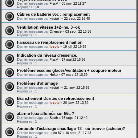
Dernier message par
Frà.V
«
03 nov. 22 11:27
Réponses :
10
Câbles de batterie 86c : remplacement
Dernier message par
keutain
«
22 sept. 22 16:40
Ventillation vitesse 1+2=hs, 3=ok
Dernier message par
Orience
«
03 sept. 22 16:36
Réponses :
1
Faisceau de remplacement haillon
Dernier message par
lozoic
«
19 juil. 22 19:59
Indication du niveau d'essence.
Dernier message par
Frà.V
«
17 mai 22 15:56
Réponses :
1
Problème essuies glaces/ventilation + coupure moteur
Dernier message par
Hoko
«
07 mars 22 10:39
Problème d'allumage
Dernier message par
keutain
«
21 janv. 22 15:59
Réponses :
1
Branchement Durites de refroidissement
Dernier message par
lozoic
«
20 janv. 22 13:39
Réponses :
1
alarme feux allumés sur 86c ?
Dernier message par
Stitch
«
16 sept. 21 12:42
Réponses :
1
Ampoule d'éclairage chauffage T2 - où trouver (acheter)?
Dernier message par
Ludo 87
«
10 sept. 21 17:48
Réponses :
1