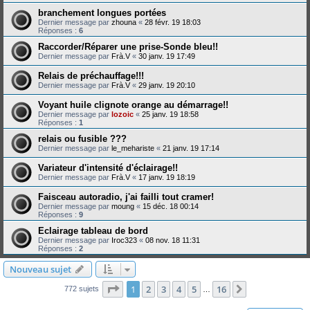
branchement longues portées
Dernier message par
zhouna
«
28 févr. 19 18:03
Réponses :
6
Raccorder/Réparer une prise-Sonde bleu!!
Dernier message par
Frà.V
«
30 janv. 19 17:49
Relais de préchauffage!!!
Dernier message par
Frà.V
«
29 janv. 19 20:10
Voyant huile clignote orange au démarrage!!
Dernier message par
lozoic
«
25 janv. 19 18:58
Réponses :
1
relais ou fusible ???
Dernier message par
le_mehariste
«
21 janv. 19 17:14
Variateur d'intensité d'éclairage!!
Dernier message par
Frà.V
«
17 janv. 19 18:19
Faisceau autoradio, j'ai failli tout cramer!
Dernier message par
moung
«
15 déc. 18 00:14
Réponses :
9
Eclairage tableau de bord
Dernier message par
Iroc323
«
08 nov. 18 11:31
Réponses :
2
Nouveau sujet
Page
1
sur
16
1
2
3
4
5
16
Suivante
772 sujets
…