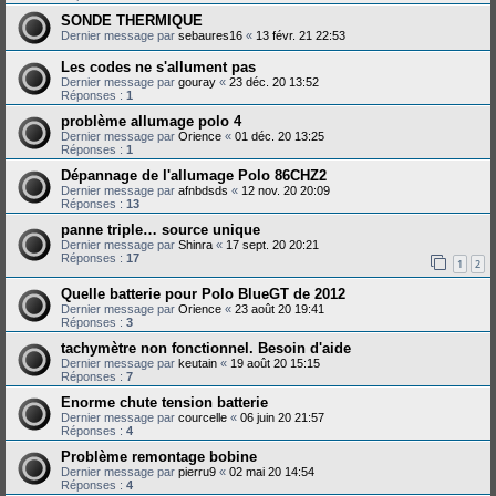
SONDE THERMIQUE
Dernier message par
sebaures16
«
13 févr. 21 22:53
Les codes ne s'allument pas
Dernier message par
gouray
«
23 déc. 20 13:52
Réponses :
1
problème allumage polo 4
Dernier message par
Orience
«
01 déc. 20 13:25
Réponses :
1
Dépannage de l'allumage Polo 86CHZ2
Dernier message par
afnbdsds
«
12 nov. 20 20:09
Réponses :
13
panne triple… source unique
Dernier message par
Shinra
«
17 sept. 20 20:21
Réponses :
17
1
2
Quelle batterie pour Polo BlueGT de 2012
Dernier message par
Orience
«
23 août 20 19:41
Réponses :
3
tachymètre non fonctionnel. Besoin d'aide
Dernier message par
keutain
«
19 août 20 15:15
Réponses :
7
Enorme chute tension batterie
Dernier message par
courcelle
«
06 juin 20 21:57
Réponses :
4
Problème remontage bobine
Dernier message par
pierru9
«
02 mai 20 14:54
Réponses :
4