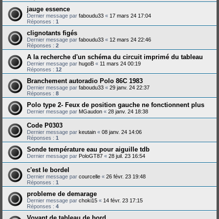
jauge essence
Dernier message par
faboudu33
«
17 mars 24 17:04
Réponses :
1
clignotants figés
Dernier message par
faboudu33
«
12 mars 24 22:46
Réponses :
2
A la recherche d'un schéma du circuit imprimé du tableau
Dernier message par
hugoB
«
11 mars 24 00:19
Réponses :
12
Branchement autoradio Polo 86C 1983
Dernier message par
faboudu33
«
29 janv. 24 22:37
Réponses :
8
Polo type 2- Feux de position gauche ne fonctionnent plus
Dernier message par
MGaudon
«
28 janv. 24 18:38
Code P0303
Dernier message par
keutain
«
08 janv. 24 14:06
Réponses :
1
Sonde température eau pour aiguille tdb
Dernier message par
PoloGT87
«
28 juil. 23 16:54
c'est le bordel
Dernier message par
courcelle
«
26 févr. 23 19:48
Réponses :
1
probleme de demarage
Dernier message par
choki15
«
14 févr. 23 17:15
Réponses :
4
Voyant de tableau de bord