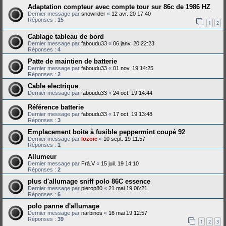
Adaptation compteur avec compte tour sur 86c de 1986 HZ
Dernier message par
snowrider
«
12 avr. 20 17:40
Réponses :
15
1
2
Cablage tableau de bord
Dernier message par
faboudu33
«
06 janv. 20 22:23
Réponses :
4
Patte de maintien de batterie
Dernier message par
faboudu33
«
01 nov. 19 14:25
Réponses :
2
Cable electrique
Dernier message par
faboudu33
«
24 oct. 19 14:44
Référence batterie
Dernier message par
faboudu33
«
17 oct. 19 13:48
Réponses :
3
Emplacement boite à fusible peppermint coupé 92
Dernier message par
lozoic
«
10 sept. 19 11:57
Réponses :
1
Allumeur
Dernier message par
Frà.V
«
15 juil. 19 14:10
Réponses :
2
plus d'allumage sniff polo 86C essence
Dernier message par
pierop80
«
21 mai 19 06:21
Réponses :
6
polo panne d'allumage
Dernier message par
narbinos
«
16 mai 19 12:57
Réponses :
39
1
2
3