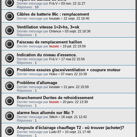
Dernier message par
Frà.V
«
03 nov. 22 11:27
Réponses :
10
Câbles de batterie 86c : remplacement
Dernier message par
keutain
«
22 sept. 22 16:40
Ventillation vitesse 1+2=hs, 3=ok
Dernier message par
Orience
«
03 sept. 22 16:36
Réponses :
1
Faisceau de remplacement haillon
Dernier message par
lozoic
«
19 juil. 22 19:59
Indication du niveau d'essence.
Dernier message par
Frà.V
«
17 mai 22 15:56
Réponses :
1
Problème essuies glaces/ventilation + coupure moteur
Dernier message par
Hoko
«
07 mars 22 10:39
Problème d'allumage
Dernier message par
keutain
«
21 janv. 22 15:59
Réponses :
1
Branchement Durites de refroidissement
Dernier message par
lozoic
«
20 janv. 22 13:39
Réponses :
1
alarme feux allumés sur 86c ?
Dernier message par
Stitch
«
16 sept. 21 12:42
Réponses :
1
Ampoule d'éclairage chauffage T2 - où trouver (acheter)?
Dernier message par
Ludo 87
«
10 sept. 21 17:48
Réponses :
1