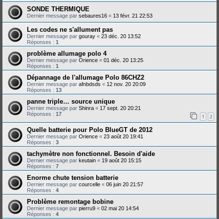
SONDE THERMIQUE
Dernier message par
sebaures16
«
13 févr. 21 22:53
Les codes ne s'allument pas
Dernier message par
gouray
«
23 déc. 20 13:52
Réponses :
1
problème allumage polo 4
Dernier message par
Orience
«
01 déc. 20 13:25
Réponses :
1
Dépannage de l'allumage Polo 86CHZ2
Dernier message par
afnbdsds
«
12 nov. 20 20:09
Réponses :
13
panne triple… source unique
Dernier message par
Shinra
«
17 sept. 20 20:21
Réponses :
17
1
2
Quelle batterie pour Polo BlueGT de 2012
Dernier message par
Orience
«
23 août 20 19:41
Réponses :
3
tachymètre non fonctionnel. Besoin d'aide
Dernier message par
keutain
«
19 août 20 15:15
Réponses :
7
Enorme chute tension batterie
Dernier message par
courcelle
«
06 juin 20 21:57
Réponses :
4
Problème remontage bobine
Dernier message par
pierru9
«
02 mai 20 14:54
Réponses :
4