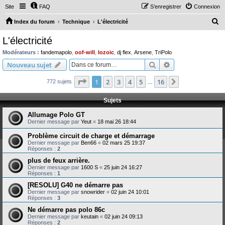
Site
FAQ
S’enregistrer
Connexion
R
Index du forum
Technique
L'électricité
e
L'électricité
c
Modérateurs :
fandemapolo
,
oof-will
,
lozoic
,
dj flex
,
Arsene
,
TriPolo
h
Rechercher
Recherche avanc
Nouveau sujet
e
Page
1
sur
16
1
2
3
4
5
16
Suivante
772 sujets
r
…
c
Sujets
h
Allumage Polo GT
e
Dernier message par
Yeut
«
18 mai 26 18:44
r
Problème circuit de charge et démarrage
Dernier message par
Ben66
«
02 mars 25 19:37
Réponses :
2
plus de feux arrière.
Dernier message par
1600 S
«
25 juin 24 16:27
Réponses :
1
[RESOLU] G40 ne démarre pas
Dernier message par
snowrider
«
02 juin 24 10:01
Réponses :
3
Ne démarre pas polo 86c
Dernier message par
keutain
«
02 juin 24 09:13
Réponses :
2