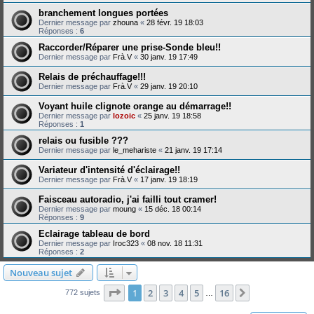
branchement longues portées
Dernier message par
zhouna
«
28 févr. 19 18:03
Réponses :
6
Raccorder/Réparer une prise-Sonde bleu!!
Dernier message par
Frà.V
«
30 janv. 19 17:49
Relais de préchauffage!!!
Dernier message par
Frà.V
«
29 janv. 19 20:10
Voyant huile clignote orange au démarrage!!
Dernier message par
lozoic
«
25 janv. 19 18:58
Réponses :
1
relais ou fusible ???
Dernier message par
le_mehariste
«
21 janv. 19 17:14
Variateur d'intensité d'éclairage!!
Dernier message par
Frà.V
«
17 janv. 19 18:19
Faisceau autoradio, j'ai failli tout cramer!
Dernier message par
moung
«
15 déc. 18 00:14
Réponses :
9
Eclairage tableau de bord
Dernier message par
Iroc323
«
08 nov. 18 11:31
Réponses :
2
Nouveau sujet
Page
1
sur
16
1
2
3
4
5
16
Suivante
772 sujets
…