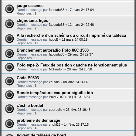
jauge essence
Dernier message par
faboudu33
«
17 mars 24 17:04
Réponses :
1
clignotants figés
Dernier message par
faboudu33
«
12 mars 24 22:46
Réponses :
2
A la recherche d'un schéma du circuit imprimé du tableau
Dernier message par
hugoB
«
11 mars 24 00:19
Réponses :
12
Branchement autoradio Polo 86C 1983
Dernier message par
faboudu33
«
29 janv. 24 22:37
Réponses :
8
Polo type 2- Feux de position gauche ne fonctionnent plus
Dernier message par
MGaudon
«
28 janv. 24 18:38
Code P0303
Dernier message par
keutain
«
08 janv. 24 14:06
Réponses :
1
Sonde température eau pour aiguille tdb
Dernier message par
PoloGT87
«
28 juil. 23 16:54
c'est le bordel
Dernier message par
courcelle
«
26 févr. 23 19:48
Réponses :
1
probleme de demarage
Dernier message par
choki15
«
14 févr. 23 17:15
Réponses :
4
Voyant de tableau de bord