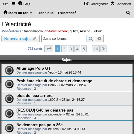
Site
FAQ
S’enregistrer
Connexion
R
Index du forum
Technique
L'électricité
e
L'électricité
c
Modérateurs :
fandemapolo
,
oof-will
,
lozoic
,
dj flex
,
Arsene
,
TriPolo
h
Rechercher
Recherche avanc
Nouveau sujet
e
Page
1
sur
16
1
2
3
4
5
16
Suivante
772 sujets
r
…
c
Sujets
h
Allumage Polo GT
e
Dernier message par
Yeut
«
18 mai 26 18:44
r
Problème circuit de charge et démarrage
Dernier message par
Ben66
«
02 mars 25 19:37
Réponses :
2
plus de feux arrière.
Dernier message par
1600 S
«
25 juin 24 16:27
Réponses :
1
[RESOLU] G40 ne démarre pas
Dernier message par
snowrider
«
02 juin 24 10:01
Réponses :
3
Ne démarre pas polo 86c
Dernier message par
keutain
«
02 juin 24 09:13
Réponses :
2