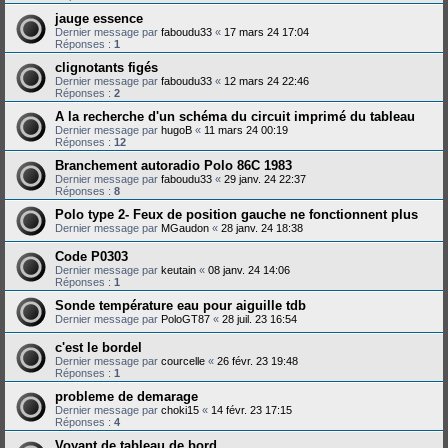
jauge essence
Dernier message par
faboudu33
«
17 mars 24 17:04
Réponses :
1
clignotants figés
Dernier message par
faboudu33
«
12 mars 24 22:46
Réponses :
2
A la recherche d'un schéma du circuit imprimé du tableau
Dernier message par
hugoB
«
11 mars 24 00:19
Réponses :
12
Branchement autoradio Polo 86C 1983
Dernier message par
faboudu33
«
29 janv. 24 22:37
Réponses :
8
Polo type 2- Feux de position gauche ne fonctionnent plus
Dernier message par
MGaudon
«
28 janv. 24 18:38
Code P0303
Dernier message par
keutain
«
08 janv. 24 14:06
Réponses :
1
Sonde température eau pour aiguille tdb
Dernier message par
PoloGT87
«
28 juil. 23 16:54
c'est le bordel
Dernier message par
courcelle
«
26 févr. 23 19:48
Réponses :
1
probleme de demarage
Dernier message par
choki15
«
14 févr. 23 17:15
Réponses :
4
Voyant de tableau de bord