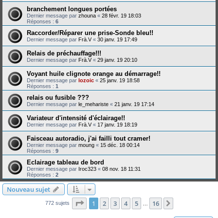
branchement longues portées
Dernier message par
zhouna
«
28 févr. 19 18:03
Réponses :
6
Raccorder/Réparer une prise-Sonde bleu!!
Dernier message par
Frà.V
«
30 janv. 19 17:49
Relais de préchauffage!!!
Dernier message par
Frà.V
«
29 janv. 19 20:10
Voyant huile clignote orange au démarrage!!
Dernier message par
lozoic
«
25 janv. 19 18:58
Réponses :
1
relais ou fusible ???
Dernier message par
le_mehariste
«
21 janv. 19 17:14
Variateur d'intensité d'éclairage!!
Dernier message par
Frà.V
«
17 janv. 19 18:19
Faisceau autoradio, j'ai failli tout cramer!
Dernier message par
moung
«
15 déc. 18 00:14
Réponses :
9
Eclairage tableau de bord
Dernier message par
Iroc323
«
08 nov. 18 11:31
Réponses :
2
Nouveau sujet
Page
1
sur
16
1
2
3
4
5
16
Suivante
772 sujets
…