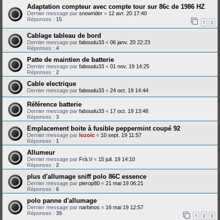
Adaptation compteur avec compte tour sur 86c de 1986 HZ
Dernier message par
snowrider
«
12 avr. 20 17:40
Réponses :
15
1
2
Cablage tableau de bord
Dernier message par
faboudu33
«
06 janv. 20 22:23
Réponses :
4
Patte de maintien de batterie
Dernier message par
faboudu33
«
01 nov. 19 14:25
Réponses :
2
Cable electrique
Dernier message par
faboudu33
«
24 oct. 19 14:44
Référence batterie
Dernier message par
faboudu33
«
17 oct. 19 13:48
Réponses :
3
Emplacement boite à fusible peppermint coupé 92
Dernier message par
lozoic
«
10 sept. 19 11:57
Réponses :
1
Allumeur
Dernier message par
Frà.V
«
15 juil. 19 14:10
Réponses :
2
plus d'allumage sniff polo 86C essence
Dernier message par
pierop80
«
21 mai 19 06:21
Réponses :
6
polo panne d'allumage
Dernier message par
narbinos
«
16 mai 19 12:57
Réponses :
39
1
2
3