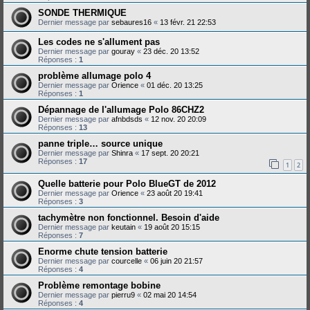
SONDE THERMIQUE
Dernier message par
sebaures16
«
13 févr. 21 22:53
Les codes ne s'allument pas
Dernier message par
gouray
«
23 déc. 20 13:52
Réponses :
1
problème allumage polo 4
Dernier message par
Orience
«
01 déc. 20 13:25
Réponses :
1
Dépannage de l'allumage Polo 86CHZ2
Dernier message par
afnbdsds
«
12 nov. 20 20:09
Réponses :
13
panne triple… source unique
Dernier message par
Shinra
«
17 sept. 20 20:21
Réponses :
17
1
2
Quelle batterie pour Polo BlueGT de 2012
Dernier message par
Orience
«
23 août 20 19:41
Réponses :
3
tachymètre non fonctionnel. Besoin d'aide
Dernier message par
keutain
«
19 août 20 15:15
Réponses :
7
Enorme chute tension batterie
Dernier message par
courcelle
«
06 juin 20 21:57
Réponses :
4
Problème remontage bobine
Dernier message par
pierru9
«
02 mai 20 14:54
Réponses :
4