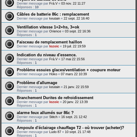
Dernier message par
Frà.V
«
03 nov. 22 11:27
Réponses :
10
Câbles de batterie 86c : remplacement
Dernier message par
keutain
«
22 sept. 22 16:40
Ventillation vitesse 1+2=hs, 3=ok
Dernier message par
Orience
«
03 sept. 22 16:36
Réponses :
1
Faisceau de remplacement haillon
Dernier message par
lozoic
«
19 juil. 22 19:59
Indication du niveau d'essence.
Dernier message par
Frà.V
«
17 mai 22 15:56
Réponses :
1
Problème essuies glaces/ventilation + coupure moteur
Dernier message par
Hoko
«
07 mars 22 10:39
Problème d'allumage
Dernier message par
keutain
«
21 janv. 22 15:59
Réponses :
1
Branchement Durites de refroidissement
Dernier message par
lozoic
«
20 janv. 22 13:39
Réponses :
1
alarme feux allumés sur 86c ?
Dernier message par
Stitch
«
16 sept. 21 12:42
Réponses :
1
Ampoule d'éclairage chauffage T2 - où trouver (acheter)?
Dernier message par
Ludo 87
«
10 sept. 21 17:48
Réponses :
1