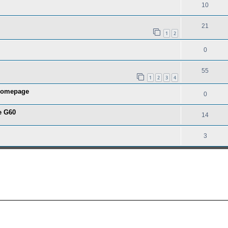
10
21
1
2
0
55
1
2
3
4
 homepage
0
e G60
14
3