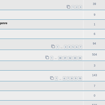
39
1
2
3
9
 genre
1
6
94
1
3
4
5
6
7
…
504
1
30
31
32
33
34
…
3
143
1
6
7
8
9
10
…
7
0