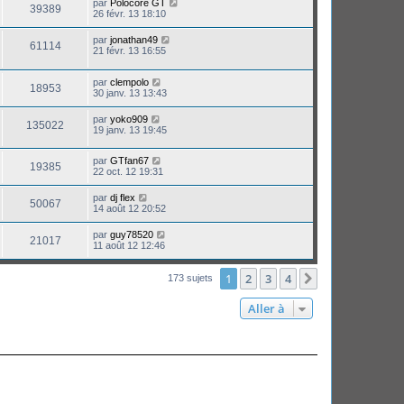
par
Polocore GT
39389
26 févr. 13 18:10
par
jonathan49
61114
21 févr. 13 16:55
par
clempolo
18953
30 janv. 13 13:43
par
yoko909
135022
19 janv. 13 19:45
par
GTfan67
19385
22 oct. 12 19:31
par
dj flex
50067
14 août 12 20:52
par
guy78520
21017
11 août 12 12:46
1
2
3
4
Suivante
173 sujets
Aller à