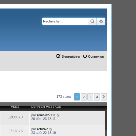
Rechercher
Recherche avanc
S’enregistrer
Connexion
1
2
3
4
Suivante
173 sujets
VUES
DERNIER MESSAGE
par
romain27111
1206070
26 déc. 23 18:11
par
returika
1712825
23 août 22 13:19