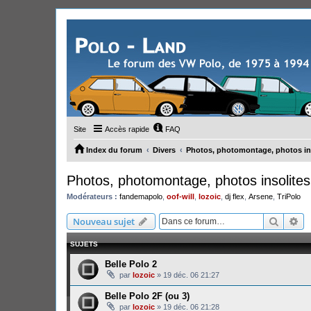
Site
Accès rapide
FAQ
Index du forum
Divers
Photos, photomontage, photos in
Photos, photomontage, photos insolites
Modérateurs :
fandemapolo
,
oof-will
,
lozoic
,
dj flex
,
Arsene
,
TriPolo
Recher
Re
Nouveau sujet
SUJETS
Belle Polo 2
par
lozoic
»
19 déc. 06 21:27
Belle Polo 2F (ou 3)
par
lozoic
»
19 déc. 06 21:28