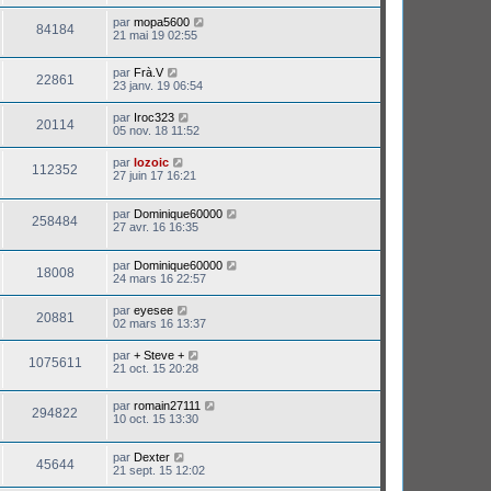
par
mopa5600
84184
21 mai 19 02:55
par
Frà.V
22861
23 janv. 19 06:54
par
Iroc323
20114
05 nov. 18 11:52
par
lozoic
112352
27 juin 17 16:21
par
Dominique60000
258484
27 avr. 16 16:35
par
Dominique60000
18008
24 mars 16 22:57
par
eyesee
20881
02 mars 16 13:37
par
+ Steve +
1075611
21 oct. 15 20:28
par
romain27111
294822
10 oct. 15 13:30
par
Dexter
45644
21 sept. 15 12:02