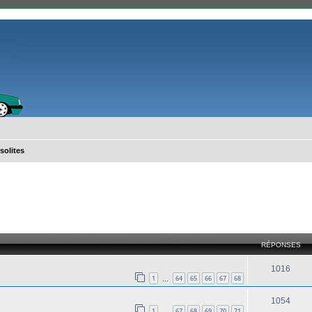
solites
cher
cherche avancée
RÉPONSES
1016
1
64
65
66
67
68
…
1054
1
67
68
69
70
71
…