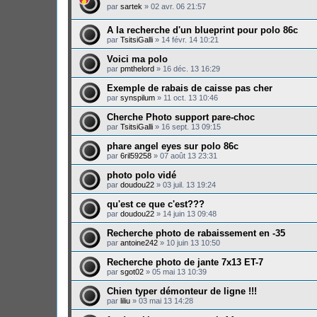
par
sartek
»
02 avr. 06 21:57
A la recherche d'un blueprint pour polo 86c
par
TsitsiGalli
»
14 févr. 14 10:21
Voici ma polo
par
pmthelord
»
16 déc. 13 16:29
Exemple de rabais de caisse pas cher
par
synspilum
»
11 oct. 13 10:46
Cherche Photo support pare-choc
par
TsitsiGalli
»
16 sept. 13 09:15
phare angel eyes sur polo 86c
par
6ril59258
»
07 août 13 23:31
photo polo vidé
par
doudou22
»
03 juil. 13 19:24
qu'est ce que c'est???
par
doudou22
»
14 juin 13 09:48
Recherche photo de rabaissement en -35
par
antoine242
»
10 juin 13 10:50
Recherche photo de jante 7x13 ET-7
par
sgot02
»
05 mai 13 10:39
Chien typer démonteur de ligne !!!
par
liliu
»
03 mai 13 14:28