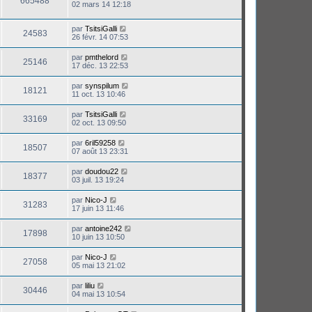
665488
02 mars 14 12:18
par
TsitsiGalli
24583
26 févr. 14 07:53
par
pmthelord
25146
17 déc. 13 22:53
par
synspilum
18121
11 oct. 13 10:46
par
TsitsiGalli
33169
02 oct. 13 09:50
par
6ril59258
18507
07 août 13 23:31
par
doudou22
18377
03 juil. 13 19:24
par
Nico-J
31283
17 juin 13 11:46
par
antoine242
17898
10 juin 13 10:50
par
Nico-J
27058
05 mai 13 21:02
par
liliu
30446
04 mai 13 10:54