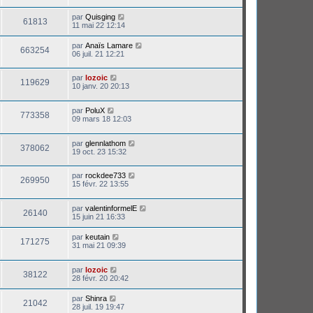
par
Quisging
61813
11 mai 22 12:14
par
Anaïs Lamare
663254
06 juil. 21 12:21
par
lozoic
119629
10 janv. 20 20:13
par
PoluX
773358
09 mars 18 12:03
par
glennlathom
378062
19 oct. 23 15:32
par
rockdee733
269950
15 févr. 22 13:55
par
valentinformelE
26140
15 juin 21 16:33
par
keutain
171275
31 mai 21 09:39
par
lozoic
38122
28 févr. 20 20:42
par
Shinra
21042
28 juil. 19 19:47