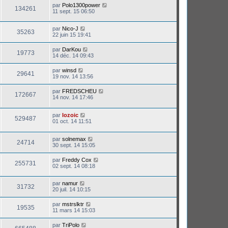
par
Polo1300power
134261
11 sept. 15 06:50
par
Nico-J
35263
22 juin 15 19:41
par
DarKou
19773
14 déc. 14 09:43
par
winsd
29641
19 nov. 14 13:56
par
FREDSCHEU
172667
14 nov. 14 17:46
par
lozoic
529487
01 oct. 14 11:51
par
solnemax
24714
30 sept. 14 15:05
par
Freddy Cox
255731
02 sept. 14 08:18
par
namur
31732
20 juil. 14 10:15
par
mstrslktr
19535
11 mars 14 15:03
par
TriPolo