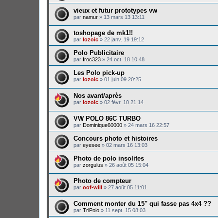
vieux et futur prototypes vw
par
namur
»
13 mars 13 13:11
toshopage de mk1!!
par
lozoic
»
22 janv. 19 19:12
Polo Publicitaire
par
Iroc323
»
24 oct. 18 10:48
Les Polo pick-up
par
lozoic
»
01 juin 09 20:25
Nos avant/après
par
lozoic
»
02 févr. 10 21:14
VW POLO 86C TURBO
par
Dominique60000
»
24 mars 16 22:57
Concours photo et histoires
par
eyesee
»
02 mars 16 13:03
Photo de polo insolites
par
zorgulus
»
26 août 05 15:04
Photo de compteur
par
oof-will
»
27 août 05 11:01
Comment monter du 15" qui fasse pas 4x4 ??
par
TriPolo
»
11 sept. 15 08:03