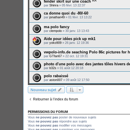
fender skirt sur une coach ^^
par
Shinra
»
05 févr. 13 22:37
ca donne quoi du -80/-60
par
jonathan49
»
01 févr. 13 13:22
ma polo fancy
par
clempolo
»
30 janv. 13 13:43
Aide pour idées pick up mk1
par
yoko909
»
26 janv. 12 19:36
vwpolo-info.de seaching Polo 86c pictures for
par
GTfan67
»
22 oct. 12 19:31
photo d'une polo avec des jantes tôles hivers d
par
b32s
»
01 août 12 20:18
polo rabaissé
par
aston007
»
09 août 12 17:50
Nouveau sujet
Retourner à l’index du forum
PERMISSIONS DU FORUM
Vous
ne pouvez pas
poster de nouveaux sujets
Vous
ne pouvez pas
répondre aux sujets
Vous
ne pouvez pas
modifier vos messages
Vous
ne pouvez pas
supprimer vos messages