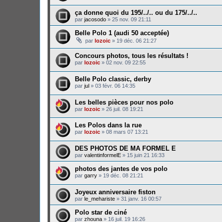
ça donne quoi du 195/../.. ou du 175/../..
par
jacosodo
»
25 nov. 09 21:11
Belle Polo 1 (audi 50 acceptée)
par
lozoic
»
19 déc. 06 21:27
Concours photos, tous les résultats !
par
lozoic
»
02 nov. 09 22:55
Belle Polo classic, derby
par
jul
»
03 févr. 06 14:35
Les belles pièces pour nos polo
par
lozoic
»
26 juil. 08 19:21
Les Polos dans la rue
par
lozoic
»
08 mars 07 13:21
DES PHOTOS DE MA FORMEL E
par
valentinformelE
»
15 juin 21 16:33
photos des jantes de vos polo
par
garry
»
19 déc. 08 21:21
Joyeux anniversaire fiston
par
le_mehariste
»
31 janv. 16 00:57
Polo star de ciné
par
zhouna
»
16 juil. 19 16:26