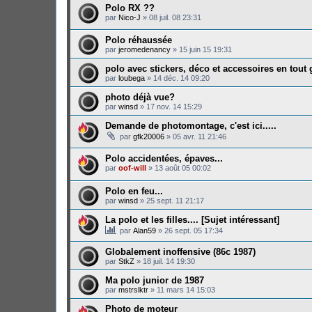
Polo RX ??
par
Nico-J
»
08 juil. 08 23:31
Polo réhaussée
par
jeromedenancy
»
15 juin 15 19:31
polo avec stickers, déco et accessoires en tout
par
loubega
»
14 déc. 14 09:20
photo déjà vue?
par
winsd
»
17 nov. 14 15:29
Demande de photomontage, c'est ici.....
par
gfk20006
»
05 avr. 11 21:46
Polo accidentées, épaves...
par
oof-will
»
13 août 05 00:02
Polo en feu...
par
winsd
»
25 sept. 11 21:17
La polo et les filles.... [Sujet intéressant]
par
Alan59
»
26 sept. 05 17:34
Globalement inoffensive (86c 1987)
par
StkZ
»
18 juil. 14 19:30
Ma polo junior de 1987
par
mstrslktr
»
11 mars 14 15:03
Photo de moteur