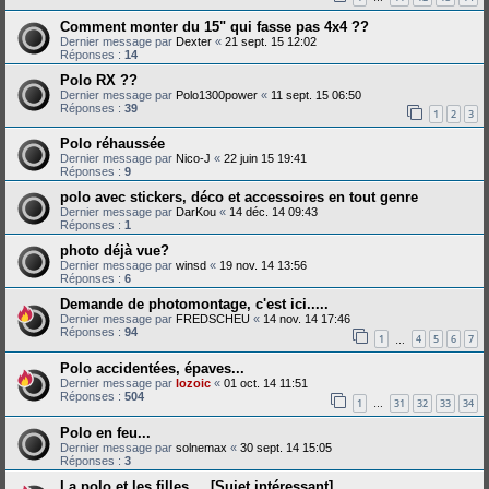
Comment monter du 15" qui fasse pas 4x4 ??
Dernier message par
Dexter
«
21 sept. 15 12:02
Réponses :
14
Polo RX ??
Dernier message par
Polo1300power
«
11 sept. 15 06:50
Réponses :
39
1
2
3
Polo réhaussée
Dernier message par
Nico-J
«
22 juin 15 19:41
Réponses :
9
polo avec stickers, déco et accessoires en tout genre
Dernier message par
DarKou
«
14 déc. 14 09:43
Réponses :
1
photo déjà vue?
Dernier message par
winsd
«
19 nov. 14 13:56
Réponses :
6
Demande de photomontage, c'est ici.....
Dernier message par
FREDSCHEU
«
14 nov. 14 17:46
Réponses :
94
1
4
5
6
7
…
Polo accidentées, épaves...
Dernier message par
lozoic
«
01 oct. 14 11:51
Réponses :
504
1
31
32
33
34
…
Polo en feu...
Dernier message par
solnemax
«
30 sept. 14 15:05
Réponses :
3
La polo et les filles.... [Sujet intéressant]