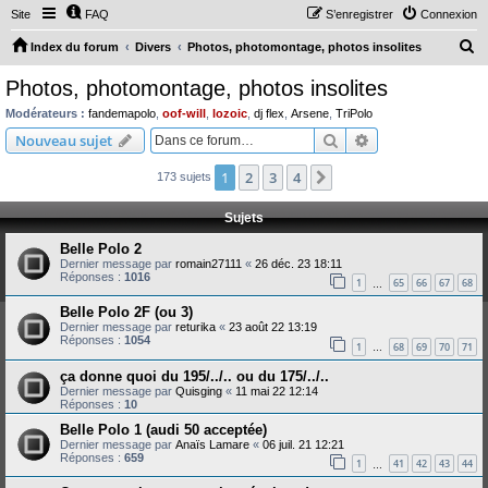
Site
FAQ
S’enregistrer
Connexion
R
Index du forum
Divers
Photos, photomontage, photos insolites
e
Photos, photomontage, photos insolites
c
Modérateurs :
fandemapolo
,
oof-will
,
lozoic
,
dj flex
,
Arsene
,
TriPolo
h
Rechercher
Recherche avanc
Nouveau sujet
e
1
2
3
4
Suivante
173 sujets
r
c
Sujets
h
Belle Polo 2
e
Dernier message par
romain27111
«
26 déc. 23 18:11
Réponses :
1016
r
1
65
66
67
68
…
Belle Polo 2F (ou 3)
Dernier message par
returika
«
23 août 22 13:19
Réponses :
1054
1
68
69
70
71
…
ça donne quoi du 195/../.. ou du 175/../..
Dernier message par
Quisging
«
11 mai 22 12:14
Réponses :
10
Belle Polo 1 (audi 50 acceptée)
Dernier message par
Anaïs Lamare
«
06 juil. 21 12:21
Réponses :
659
1
41
42
43
44
…