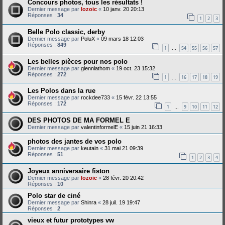
Concours photos, tous les résultats !
Dernier message par
lozoic
«
10 janv. 20 20:13
Réponses :
34
1
2
3
Belle Polo classic, derby
Dernier message par
PoluX
«
09 mars 18 12:03
Réponses :
849
1
54
55
56
57
…
Les belles pièces pour nos polo
Dernier message par
glennlathom
«
19 oct. 23 15:32
Réponses :
272
1
16
17
18
19
…
Les Polos dans la rue
Dernier message par
rockdee733
«
15 févr. 22 13:55
Réponses :
172
1
9
10
11
12
…
DES PHOTOS DE MA FORMEL E
Dernier message par
valentinformelE
«
15 juin 21 16:33
photos des jantes de vos polo
Dernier message par
keutain
«
31 mai 21 09:39
Réponses :
51
1
2
3
4
Joyeux anniversaire fiston
Dernier message par
lozoic
«
28 févr. 20 20:42
Réponses :
10
Polo star de ciné
Dernier message par
Shinra
«
28 juil. 19 19:47
Réponses :
2
vieux et futur prototypes vw