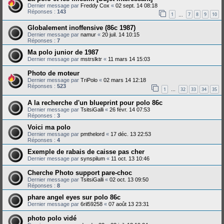
Dernier message par
Freddy Cox
«
02 sept. 14 08:18
Réponses :
143
1
7
8
9
10
…
Globalement inoffensive (86c 1987)
Dernier message par
namur
«
20 juil. 14 10:15
Réponses :
7
Ma polo junior de 1987
Dernier message par
mstrslktr
«
11 mars 14 15:03
Photo de moteur
Dernier message par
TriPolo
«
02 mars 14 12:18
Réponses :
523
1
32
33
34
35
…
A la recherche d'un blueprint pour polo 86c
Dernier message par
TsitsiGalli
«
26 févr. 14 07:53
Réponses :
3
Voici ma polo
Dernier message par
pmthelord
«
17 déc. 13 22:53
Réponses :
4
Exemple de rabais de caisse pas cher
Dernier message par
synspilum
«
11 oct. 13 10:46
Cherche Photo support pare-choc
Dernier message par
TsitsiGalli
«
02 oct. 13 09:50
Réponses :
8
phare angel eyes sur polo 86c
Dernier message par
6ril59258
«
07 août 13 23:31
photo polo vidé