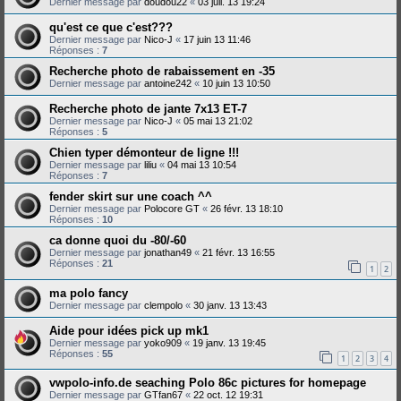
Dernier message par
doudou22
«
03 juil. 13 19:24
qu'est ce que c'est???
Dernier message par
Nico-J
«
17 juin 13 11:46
Réponses :
7
Recherche photo de rabaissement en -35
Dernier message par
antoine242
«
10 juin 13 10:50
Recherche photo de jante 7x13 ET-7
Dernier message par
Nico-J
«
05 mai 13 21:02
Réponses :
5
Chien typer démonteur de ligne !!!
Dernier message par
liliu
«
04 mai 13 10:54
Réponses :
7
fender skirt sur une coach ^^
Dernier message par
Polocore GT
«
26 févr. 13 18:10
Réponses :
10
ca donne quoi du -80/-60
Dernier message par
jonathan49
«
21 févr. 13 16:55
Réponses :
21
1
2
ma polo fancy
Dernier message par
clempolo
«
30 janv. 13 13:43
Aide pour idées pick up mk1
Dernier message par
yoko909
«
19 janv. 13 19:45
Réponses :
55
1
2
3
4
vwpolo-info.de seaching Polo 86c pictures for homepage
Dernier message par
GTfan67
«
22 oct. 12 19:31