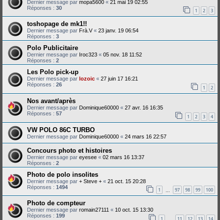
Dernier message par
mopa5600
«
21 mai 19 02:55
Réponses :
30
1
2
3
toshopage de mk1!!
Dernier message par
Frà.V
«
23 janv. 19 06:54
Réponses :
3
Polo Publicitaire
Dernier message par
Iroc323
«
05 nov. 18 11:52
Réponses :
2
Les Polo pick-up
Dernier message par
lozoic
«
27 juin 17 16:21
Réponses :
26
1
2
Nos avant/après
Dernier message par
Dominique60000
«
27 avr. 16 16:35
Réponses :
57
1
2
3
4
VW POLO 86C TURBO
Dernier message par
Dominique60000
«
24 mars 16 22:57
Concours photo et histoires
Dernier message par
eyesee
«
02 mars 16 13:37
Réponses :
2
Photo de polo insolites
Dernier message par
+ Steve +
«
21 oct. 15 20:28
Réponses :
1494
1
97
98
99
100
…
Photo de compteur
Dernier message par
romain27111
«
10 oct. 15 13:30
Réponses :
199
1
11
12
13
14
…