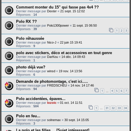
Comment monter du 15" qui fasse pas 4x4 ??
Dernier message par
Dexter
«
21 sept. 15 12:02
Réponses :
14
Polo RX ??
Dernier message par
Polo1300power
«
11 sept. 15 06:50
Réponses :
39
1
2
3
Polo réhaussée
Dernier message par
Nico-J
«
22 juin 15 19:41
Réponses :
9
polo avec stickers, déco et accessoires en tout genre
Dernier message par
DarKou
«
14 déc. 14 09:43
Réponses :
1
photo déjà vue?
Dernier message par
winsd
«
19 nov. 14 13:56
Réponses :
6
Demande de photomontage, c'est ici.....
Dernier message par
FREDSCHEU
«
14 nov. 14 17:46
Réponses :
94
1
4
5
6
7
…
Polo accidentées, épaves...
Dernier message par
lozoic
«
01 oct. 14 11:51
Réponses :
504
1
31
32
33
34
…
Polo en feu...
Dernier message par
solnemax
«
30 sept. 14 15:05
Réponses :
3
La polo et les filles.... [Sujet intéressant]