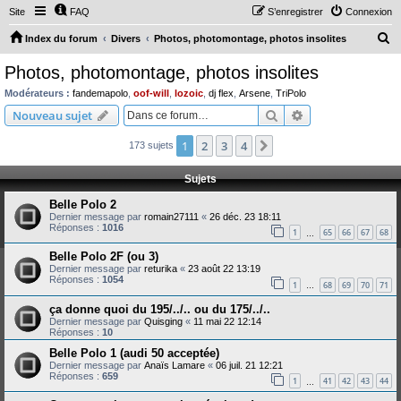
Site
FAQ
S’enregistrer
Connexion
R
Index du forum
Divers
Photos, photomontage, photos insolites
e
Photos, photomontage, photos insolites
c
Modérateurs :
fandemapolo
,
oof-will
,
lozoic
,
dj flex
,
Arsene
,
TriPolo
h
Rechercher
Recherche avanc
Nouveau sujet
e
1
2
3
4
Suivante
173 sujets
r
c
Sujets
h
Belle Polo 2
e
Dernier message par
romain27111
«
26 déc. 23 18:11
Réponses :
1016
r
1
65
66
67
68
…
Belle Polo 2F (ou 3)
Dernier message par
returika
«
23 août 22 13:19
Réponses :
1054
1
68
69
70
71
…
ça donne quoi du 195/../.. ou du 175/../..
Dernier message par
Quisging
«
11 mai 22 12:14
Réponses :
10
Belle Polo 1 (audi 50 acceptée)
Dernier message par
Anaïs Lamare
«
06 juil. 21 12:21
Réponses :
659
1
41
42
43
44
…