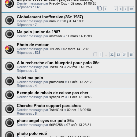
Dernier message par
Freddy Cox
«
02 sept. 14 08:18
Réponses :
143
1
7
8
9
10
…
Globalement inoffensive (86c 1987)
Dernier message par
namur
«
20 juil. 14 10:15
Réponses :
7
Ma polo junior de 1987
Dernier message par
mstrslktr
«
11 mars 14 15:03
Photo de moteur
Dernier message par
TriPolo
«
02 mars 14 12:18
Réponses :
523
1
32
33
34
35
…
A la recherche d'un blueprint pour polo 86c
Dernier message par
TsitsiGalli
«
26 févr. 14 07:53
Réponses :
3
Voici ma polo
Dernier message par
pmthelord
«
17 déc. 13 22:53
Réponses :
4
Exemple de rabais de caisse pas cher
Dernier message par
synspilum
«
11 oct. 13 10:46
Cherche Photo support pare-choc
Dernier message par
TsitsiGalli
«
02 oct. 13 09:50
Réponses :
8
phare angel eyes sur polo 86c
Dernier message par
6ril59258
«
07 août 13 23:31
photo polo vidé