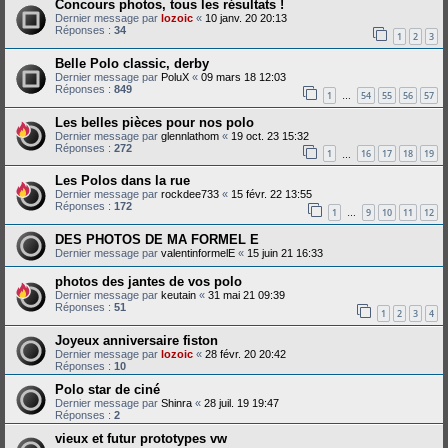
Concours photos, tous les résultats !
Dernier message par
lozoic
«
10 janv. 20 20:13
Réponses :
34
1
2
3
Belle Polo classic, derby
Dernier message par
PoluX
«
09 mars 18 12:03
Réponses :
849
1
54
55
56
57
…
Les belles pièces pour nos polo
Dernier message par
glennlathom
«
19 oct. 23 15:32
Réponses :
272
1
16
17
18
19
…
Les Polos dans la rue
Dernier message par
rockdee733
«
15 févr. 22 13:55
Réponses :
172
1
9
10
11
12
…
DES PHOTOS DE MA FORMEL E
Dernier message par
valentinformelE
«
15 juin 21 16:33
photos des jantes de vos polo
Dernier message par
keutain
«
31 mai 21 09:39
Réponses :
51
1
2
3
4
Joyeux anniversaire fiston
Dernier message par
lozoic
«
28 févr. 20 20:42
Réponses :
10
Polo star de ciné
Dernier message par
Shinra
«
28 juil. 19 19:47
Réponses :
2
vieux et futur prototypes vw