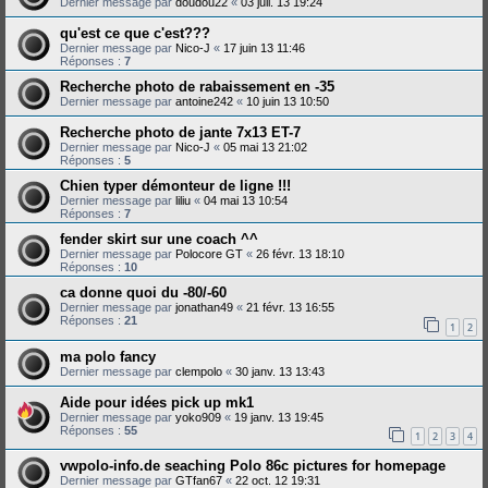
Dernier message par
doudou22
«
03 juil. 13 19:24
qu'est ce que c'est???
Dernier message par
Nico-J
«
17 juin 13 11:46
Réponses :
7
Recherche photo de rabaissement en -35
Dernier message par
antoine242
«
10 juin 13 10:50
Recherche photo de jante 7x13 ET-7
Dernier message par
Nico-J
«
05 mai 13 21:02
Réponses :
5
Chien typer démonteur de ligne !!!
Dernier message par
liliu
«
04 mai 13 10:54
Réponses :
7
fender skirt sur une coach ^^
Dernier message par
Polocore GT
«
26 févr. 13 18:10
Réponses :
10
ca donne quoi du -80/-60
Dernier message par
jonathan49
«
21 févr. 13 16:55
Réponses :
21
1
2
ma polo fancy
Dernier message par
clempolo
«
30 janv. 13 13:43
Aide pour idées pick up mk1
Dernier message par
yoko909
«
19 janv. 13 19:45
Réponses :
55
1
2
3
4
vwpolo-info.de seaching Polo 86c pictures for homepage
Dernier message par
GTfan67
«
22 oct. 12 19:31