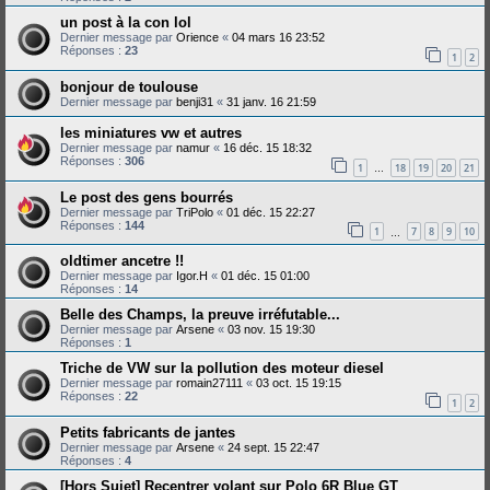
un post à la con lol
Dernier message par
Orience
«
04 mars 16 23:52
Réponses :
23
1
2
bonjour de toulouse
Dernier message par
benji31
«
31 janv. 16 21:59
les miniatures vw et autres
Dernier message par
namur
«
16 déc. 15 18:32
Réponses :
306
1
18
19
20
21
…
Le post des gens bourrés
Dernier message par
TriPolo
«
01 déc. 15 22:27
Réponses :
144
1
7
8
9
10
…
oldtimer ancetre !!
Dernier message par
Igor.H
«
01 déc. 15 01:00
Réponses :
14
Belle des Champs, la preuve irréfutable...
Dernier message par
Arsene
«
03 nov. 15 19:30
Réponses :
1
Triche de VW sur la pollution des moteur diesel
Dernier message par
romain27111
«
03 oct. 15 19:15
Réponses :
22
1
2
Petits fabricants de jantes
Dernier message par
Arsene
«
24 sept. 15 22:47
Réponses :
4
[Hors Sujet] Recentrer volant sur Polo 6R Blue GT