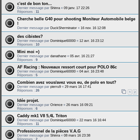
c'est de bon ton...
Dernier message par
Shinra
«
09 janv. 17 22:26
Réponses :
11
Cherche belle G40 pour shooting Moniteur Automobile belge
!
Dernier message par
DuckSherminator
«
16 nov. 16 12:08
des cibistes?
Dernier message par
Dominique60000
«
12 avr. 16 23:12
Réponses :
10
Mini moi =)
Dernier message par
danathane
«
05 avr. 16 21:27
Réponses :
9
AF Racing : Nouveaux ressort court pour POLO 86c
Dernier message par
Dominique60000
«
04 avr. 16 23:48
Réponses :
5
Combien avez vous/avez vous eu, de polo en tout?
Dernier message par
pierru9
«
29 mars 16 17:41
Réponses :
26
1
2
Idée projet.
Dernier message par
Orience
«
26 mars 16 09:21
Réponses :
6
Caddy mk1 V8 5,4L Triton
Dernier message par
Dominique60000
«
22 mars 16 16:44
Réponses :
11
Professionnel de la pièces V.A.G
Dernier message par
Shinra
«
08 mars 16 23:38
Réponses :
2