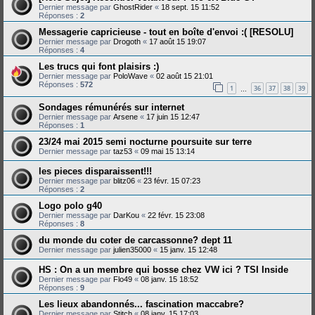
Dernier message par
GhostRider
«
18 sept. 15 11:52
Réponses :
2
Messagerie capricieuse - tout en boîte d'envoi :( [RESOLU]
Dernier message par
Drogoth
«
17 août 15 19:07
Réponses :
4
Les trucs qui font plaisirs :)
Dernier message par
PoloWave
«
02 août 15 21:01
Réponses :
572
1
36
37
38
39
…
Sondages rémunérés sur internet
Dernier message par
Arsene
«
17 juin 15 12:47
Réponses :
1
23/24 mai 2015 semi nocturne poursuite sur terre
Dernier message par
taz53
«
09 mai 15 13:14
les pieces disparaissent!!!
Dernier message par
blitz06
«
23 févr. 15 07:23
Réponses :
2
Logo polo g40
Dernier message par
DarKou
«
22 févr. 15 23:08
Réponses :
8
du monde du coter de carcassonne? dept 11
Dernier message par
julien35000
«
15 janv. 15 12:48
HS : On a un membre qui bosse chez VW ici ? TSI Inside
Dernier message par
Flo49
«
08 janv. 15 18:52
Réponses :
9
Les lieux abandonnés... fascination maccabre?
Dernier message par
Stitch
«
08 janv. 15 17:03