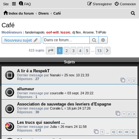
Site
FAQ
S’enregistrer
Connexion
R
Index du forum
Divers
Café
e
Café
c
Modérateurs :
fandemapolo
,
oof-will
,
lozoic
,
dj flex
,
Arsene
,
TriPolo
h
Rechercher
Recherche avanc
Nouveau sujet
e
Page
1
sur
13
1
2
3
4
5
13
Suivante
615 sujets
r
…
c
Sujets
h
A lir é a RespekT
e
Dernier message par
Nanaki
«
25 nov. 10 21:33
Réponses :
27
r
1
2
allumeur
Dernier message par
courcelle
«
03 sept. 24 20:22
Réponses :
1
Association de sauvetage des levriers d'Espagne
Dernier message par
Coralie L
«
16 juin 24 17:26
Réponses :
30
1
2
3
Les trucs qui saoulent ...
Dernier message par
Julia
«
26 mars 24 11:58
Réponses :
673
1
42
43
44
45
…