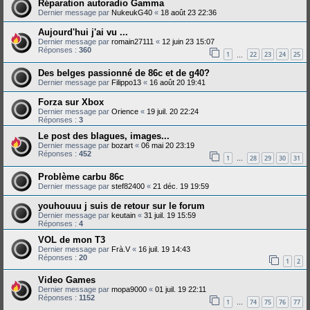
Réparation autoradio Gamma
Dernier message par
NukeukG40
«
18 août 23 22:36
Aujourd'hui j'ai vu ...
Dernier message par
romain27111
«
12 juin 23 15:07
Réponses :
360
1
22
23
24
25
…
Des belges passionné de 86c et de g40?
Dernier message par
Filippo13
«
16 août 20 19:41
Forza sur Xbox
Dernier message par
Orience
«
19 juil. 20 22:24
Réponses :
3
Le post des blagues, images...
Dernier message par
bozart
«
06 mai 20 23:19
Réponses :
452
1
28
29
30
31
…
Problème carbu 86c
Dernier message par
stef82400
«
21 déc. 19 19:59
youhouuu j suis de retour sur le forum
Dernier message par
keutain
«
31 juil. 19 15:59
Réponses :
4
VOL de mon T3
Dernier message par
Frà.V
«
16 juil. 19 14:43
Réponses :
20
1
2
Video Games
Dernier message par
mopa9000
«
01 juil. 19 22:11
Réponses :
1152
1
74
75
76
77
…