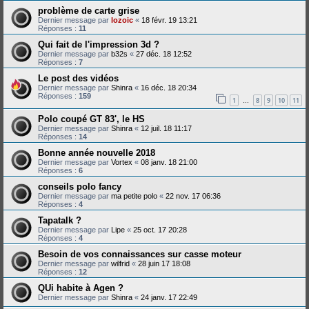
problème de carte grise
Dernier message par
lozoic
«
18 févr. 19 13:21
Réponses :
11
Qui fait de l'impression 3d ?
Dernier message par
b32s
«
27 déc. 18 12:52
Réponses :
7
Le post des vidéos
Dernier message par
Shinra
«
16 déc. 18 20:34
Réponses :
159
1
8
9
10
11
…
Polo coupé GT 83', le HS
Dernier message par
Shinra
«
12 juil. 18 11:17
Réponses :
14
Bonne année nouvelle 2018
Dernier message par
Vortex
«
08 janv. 18 21:00
Réponses :
6
conseils polo fancy
Dernier message par
ma petite polo
«
22 nov. 17 06:36
Réponses :
4
Tapatalk ?
Dernier message par
Lipe
«
25 oct. 17 20:28
Réponses :
4
Besoin de vos connaissances sur casse moteur
Dernier message par
wilfrid
«
28 juin 17 18:08
Réponses :
12
QUi habite à Agen ?
Dernier message par
Shinra
«
24 janv. 17 22:49